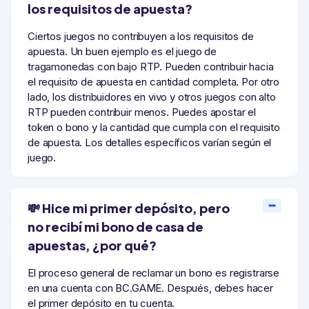
los requisitos de apuesta?
Ciertos juegos no contribuyen a los requisitos de
apuesta. Un buen ejemplo es el juego de
tragamonedas con bajo RTP. Pueden contribuir hacia
el requisito de apuesta en cantidad completa. Por otro
lado, los distribuidores en vivo y otros juegos con alto
RTP pueden contribuir menos. Puedes apostar el
token o bono y la cantidad que cumpla con el requisito
de apuesta. Los detalles específicos varían según el
juego.
💸 Hice mi primer depósito, pero
no recibí mi bono de casa de
apuestas, ¿por qué?
El proceso general de reclamar un bono es registrarse
en una cuenta con BC.GAME. Después, debes hacer
el primer depósito en tu cuenta.