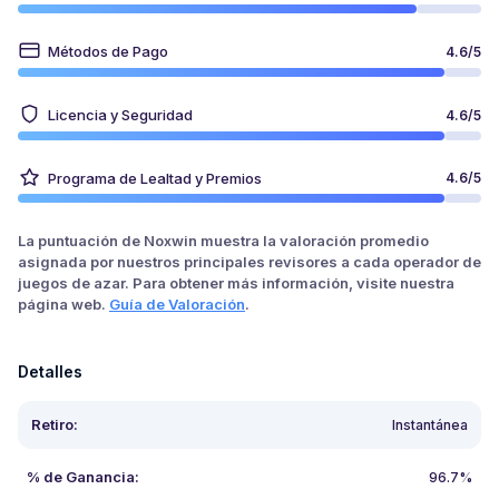
Métodos de Pago
4.6
/5
Licencia y Seguridad
4.6
/5
Programa de Lealtad y Premios
4.6
/5
La puntuación de Noxwin muestra la valoración promedio
asignada por nuestros principales revisores a cada operador de
juegos de azar. Para obtener más información, visite nuestra
página web.
Guía de Valoración
.
Detalles
Retiro
:
Instantánea
% de Ganancia
:
96.7%