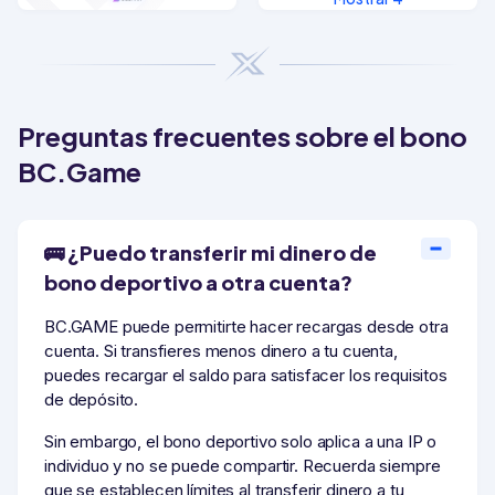
Preguntas frecuentes sobre el bono
BC.Game
🚌 ¿Puedo transferir mi dinero de
bono deportivo a otra cuenta?
BC.GAME puede permitirte hacer recargas desde otra
cuenta. Si transfieres menos dinero a tu cuenta,
puedes recargar el saldo para satisfacer los requisitos
de depósito.
Sin embargo, el bono deportivo solo aplica a una IP o
individuo y no se puede compartir. Recuerda siempre
que se establecen límites al transferir dinero a tu