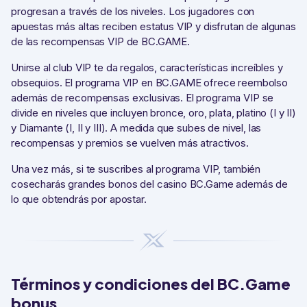
progresan a través de los niveles. Los jugadores con
apuestas más altas reciben estatus VIP y disfrutan de algunas
de las recompensas VIP de BC.GAME.
Unirse al club VIP te da regalos, características increíbles y
obsequios. El programa VIP en BC.GAME ofrece reembolso
además de recompensas exclusivas. El programa VIP se
divide en niveles que incluyen bronce, oro, plata, platino (I y II)
y Diamante (I, II y III). A medida que subes de nivel, las
recompensas y premios se vuelven más atractivos.
Una vez más, si te suscribes al programa VIP, también
cosecharás grandes bonos del casino BC.Game además de
lo que obtendrás por apostar.
Términos y condiciones del BC.Game
bonus