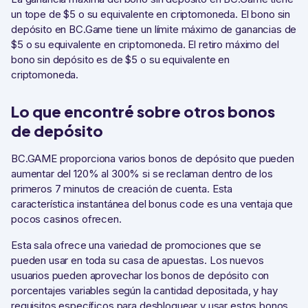
un tope de $5 o su equivalente en criptomoneda. El bono sin
depósito en BC.Game tiene un límite máximo de ganancias de
$5 o su equivalente en criptomoneda. El retiro máximo del
bono sin depósito es de $5 o su equivalente en
criptomoneda.
Lo que encontré sobre otros bonos
de depósito
BC.GAME proporciona varios bonos de depósito que pueden
aumentar del 120% al 300% si se reclaman dentro de los
primeros 7 minutos de creación de cuenta. Esta
característica instantánea del bonus code es una ventaja que
pocos casinos ofrecen.
Esta sala ofrece una variedad de promociones que se
pueden usar en toda su casa de apuestas. Los nuevos
usuarios pueden aprovechar los bonos de depósito con
porcentajes variables según la cantidad depositada, y hay
requisitos específicos para desbloquear y usar estos bonos