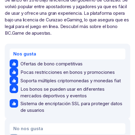
volvió popular entre apostadores y jugadores ya que es fácil
de usar y ofrece una gran experiencia. La plataforma opera
bajo una licencia de Curazao eGaming, lo que asegura que es
legal para el juego en línea. Descubrí más sobre el bono
BC.Game de apuestas.
Nos gusta
Ofertas de bono competitivas
Pocas restricciones en bonos y promociones
Soporta múltiples criptomonedas y monedas fiat
Los bonos se pueden usar en diferentes
mercados deportivos y eventos
Sistema de encriptación SSL para proteger datos
de usuarios
No nos gusta