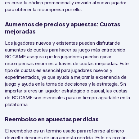
es crear tu código promocional y enviarlo al nuevo jugador
para obtener la recompensa por ello.
Aumentos de precios y apuestas: Cuotas
mejoradas
Los jugadores nuevos y existentes pueden disfrutar de
aumentos de cuotas para hacer su juego más entretenido.
BC.GAME asegura que los jugadores puedan ganar
recompensas enormes a través de cuotas mejoradas. Este
tipo de cuotas es esencial para jugadores nuevos y
experimentados, ya que ayuda a mejorar la experiencia de
juego y ayuda en la toma de decisiones y la estrategia. Sin
importar si eres un jugador estratégico o casual, las cuotas
de BC.GAME son esenciales para un tiempo agradable en la
plataforma.
Reembolso en apuestas perdidas
El reembolso es un término usado para referirse al dinero
devuelto después de una apuesta perdida. Esto es común