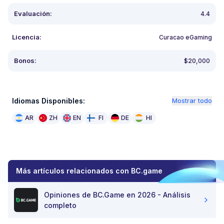
Evaluación
:
4.4
Licencia
:
Curacao eGaming
Bonos
:
$20,000
Idiomas Disponibles
:
Mostrar todo
AR
ZH
EN
FI
DE
HI
Más artículos relacionados con
BC.game
Opiniones de BC.Game en 2026 - Análisis
completo