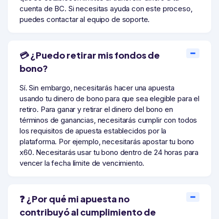
cuenta de BC. Si necesitas ayuda con este proceso,
puedes contactar al equipo de soporte.
💳 ¿Puedo retirar mis fondos de
bono?
Sí. Sin embargo, necesitarás hacer una apuesta
usando tu dinero de bono para que sea elegible para el
retiro. Para ganar y retirar el dinero del bono en
términos de ganancias, necesitarás cumplir con todos
los requisitos de apuesta establecidos por la
plataforma. Por ejemplo, necesitarás apostar tu bono
x60. Necesitarás usar tu bono dentro de 24 horas para
vencer la fecha límite de vencimiento.
❓ ¿Por qué mi apuesta no
contribuyó al cumplimiento de