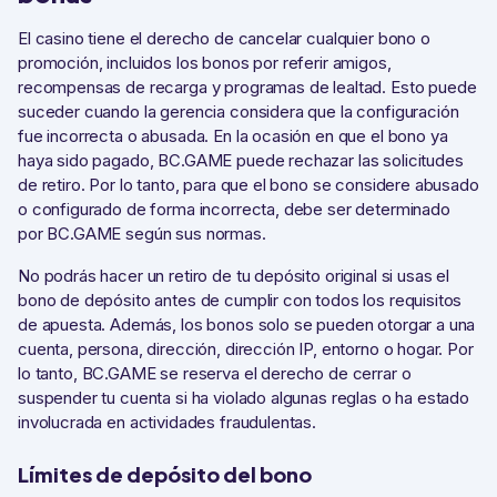
El casino tiene el derecho de cancelar cualquier bono o
promoción, incluidos los bonos por referir amigos,
recompensas de recarga y programas de lealtad. Esto puede
suceder cuando la gerencia considera que la configuración
fue incorrecta o abusada. En la ocasión en que el bono ya
haya sido pagado, BC.GAME puede rechazar las solicitudes
de retiro. Por lo tanto, para que el bono se considere abusado
o configurado de forma incorrecta, debe ser determinado
por BC.GAME según sus normas.
No podrás hacer un retiro de tu depósito original si usas el
bono de depósito antes de cumplir con todos los requisitos
de apuesta. Además, los bonos solo se pueden otorgar a una
cuenta, persona, dirección, dirección IP, entorno o hogar. Por
lo tanto, BC.GAME se reserva el derecho de cerrar o
suspender tu cuenta si ha violado algunas reglas o ha estado
involucrada en actividades fraudulentas.
Límites de depósito del bono