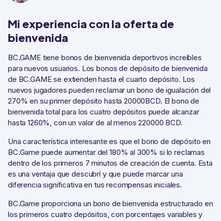
Mi experiencia con la oferta de
bienvenida
BC.GAME tiene bonos de bienvenida deportivos increíbles
para nuevos usuarios. Los bonos de depósito de bienvenida
de BC.GAME se extienden hasta el cuarto depósito. Los
nuevos jugadores pueden reclamar un bono de igualación del
270% en su primer depósito hasta 20000BCD. El bono de
bienvenida total para los cuatro depósitos puede alcanzar
hasta 1260%, con un valor de al menos 220000 BCD.
Una característica interesante es que el bono de depósito en
BC.Game puede aumentar del 180% al 300% si lo reclamas
dentro de los primeros 7 minutos de creación de cuenta. Esta
es una ventaja que descubrí y que puede marcar una
diferencia significativa en tus recompensas iniciales.
BC.Game proporciona un bono de bienvenida estructurado en
los primeros cuatro depósitos, con porcentajes variables y