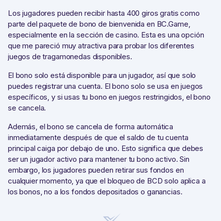
Los jugadores pueden recibir hasta 400 giros gratis como
parte del paquete de bono de bienvenida en BC.Game,
especialmente en la sección de casino. Esta es una opción
que me pareció muy atractiva para probar los diferentes
juegos de tragamonedas disponibles.
El bono solo está disponible para un jugador, así que solo
puedes registrar una cuenta. El bono solo se usa en juegos
específicos, y si usas tu bono en juegos restringidos, el bono
se cancela.
Además, el bono se cancela de forma automática
inmediatamente después de que el saldo de tu cuenta
principal caiga por debajo de uno. Esto significa que debes
ser un jugador activo para mantener tu bono activo. Sin
embargo, los jugadores pueden retirar sus fondos en
cualquier momento, ya que el bloqueo de BCD solo aplica a
los bonos, no a los fondos depositados o ganancias.