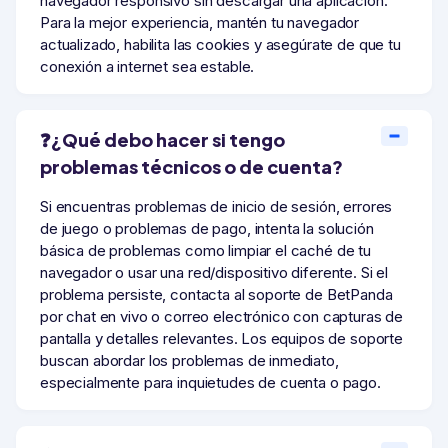
navegador responsivo sin descargar una aplicación.
Para la mejor experiencia, mantén tu navegador
actualizado, habilita las cookies y asegúrate de que tu
conexión a internet sea estable.
❓¿Qué debo hacer si tengo
problemas técnicos o de cuenta?
Si encuentras problemas de inicio de sesión, errores
de juego o problemas de pago, intenta la solución
básica de problemas como limpiar el caché de tu
navegador o usar una red/dispositivo diferente. Si el
problema persiste, contacta al soporte de BetPanda
por chat en vivo o correo electrónico con capturas de
pantalla y detalles relevantes. Los equipos de soporte
buscan abordar los problemas de inmediato,
especialmente para inquietudes de cuenta o pago.