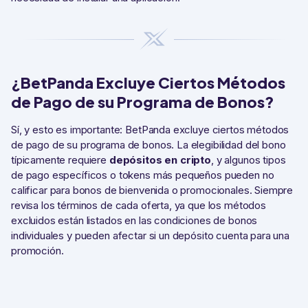
¿BetPanda Excluye Ciertos Métodos
de Pago de su Programa de Bonos?
Sí, y esto es importante: BetPanda excluye ciertos métodos
de pago de su programa de bonos. La elegibilidad del bono
típicamente requiere
depósitos en cripto
, y algunos tipos
de pago específicos o tokens más pequeños pueden no
calificar para bonos de bienvenida o promocionales. Siempre
revisa los términos de cada oferta, ya que los métodos
excluidos están listados en las condiciones de bonos
individuales y pueden afectar si un depósito cuenta para una
promoción.