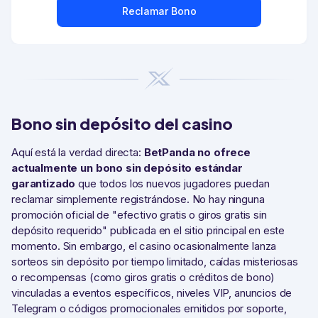
Reclamar Bono
Bono sin depósito del casino
Aquí está la verdad directa:
BetPanda no ofrece
actualmente un bono sin depósito estándar
garantizado
que todos los nuevos jugadores puedan
reclamar simplemente registrándose. No hay ninguna
promoción oficial de "efectivo gratis o giros gratis sin
depósito requerido" publicada en el sitio principal en este
momento. Sin embargo, el casino ocasionalmente lanza
sorteos sin depósito por tiempo limitado, caídas misteriosas
o recompensas (como giros gratis o créditos de bono)
vinculadas a eventos específicos, niveles VIP, anuncios de
Telegram o códigos promocionales emitidos por soporte,