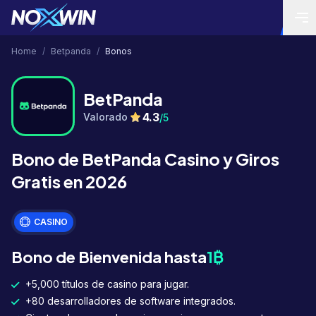
Home
/
Betpanda
/
Bonos
BetPanda
4.3
Valorado
/5
Bono de BetPanda Casino y Giros
Gratis en 2026
CASINO
Bono de Bienvenida hasta
1₿
+5,000 títulos de casino para jugar.
+80 desarrolladores de software integrados.