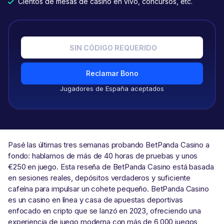
Cientos de mesas de casino en vivo, concursos, etc.
SIN CÓDIGO REQUERIDO
Reclamar Bono
Jugadores de
España
aceptados
Pasé las últimas tres semanas probando BetPanda Casino a
fondo: hablamos de más de 40 horas de pruebas y unos
€250 en juego. Esta reseña de BetPanda Casino está basada
en sesiones reales, depósitos verdaderos y suficiente
cafeína para impulsar un cohete pequeño. BetPanda Casino
es un casino en línea y casa de apuestas deportivas
enfocado en cripto que se lanzó en 2023, ofreciendo una
experiencia de juego moderna con más de 6,000 juegos,