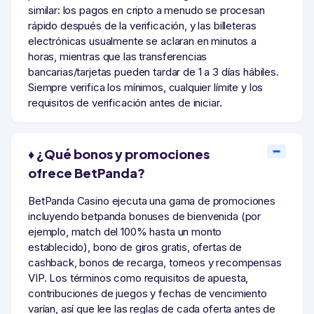
similar: los pagos en cripto a menudo se procesan
rápido después de la verificación, y las billeteras
electrónicas usualmente se aclaran en minutos a
horas, mientras que las transferencias
bancarias/tarjetas pueden tardar de 1 a 3 días hábiles.
Siempre verifica los mínimos, cualquier límite y los
requisitos de verificación antes de iniciar.
♦️ ¿Qué bonos y promociones
ofrece BetPanda?
BetPanda Casino ejecuta una gama de promociones
incluyendo betpanda bonuses de bienvenida (por
ejemplo, match del 100% hasta un monto
establecido), bono de giros gratis, ofertas de
cashback, bonos de recarga, torneos y recompensas
VIP. Los términos como requisitos de apuesta,
contribuciones de juegos y fechas de vencimiento
varían, así que lee las reglas de cada oferta antes de