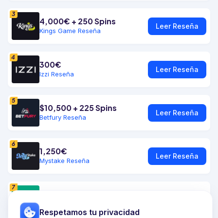
3
4,000€ + 250 Spins
Leer Reseña
Kings Game
Reseña
4
300€
Leer Reseña
Izzi
Reseña
5
$10,500 + 225 Spins
Leer Reseña
Betfury
Reseña
6
1,250€
Leer Reseña
Mystake
Reseña
7
400€ + 170 Spins
Leer Reseña
Ivibet
Reseña
Respetamos tu privacidad