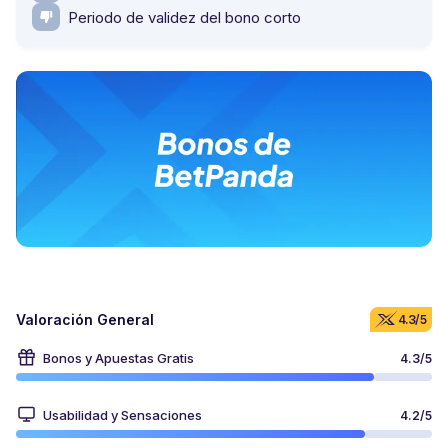
Periodo de validez del bono corto
Valoración General
4.3
/5
Bonos y Apuestas Gratis
4.3
/5
Usabilidad y Sensaciones
4.2
/5