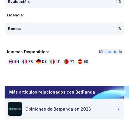
Evaluación
:
4.3
Licencia
:
Bonos
:
1₿
Idiomas Disponibles
:
Mostrar todo
EN
FR
DE
IT
PT
ES
Más artículos relacionados con
BetPanda
Opiniones de Betpanda en 2026