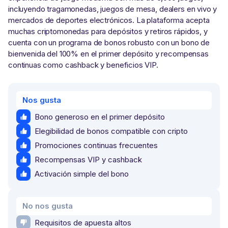
incluyendo tragamonedas, juegos de mesa, dealers en vivo y
mercados de deportes electrónicos. La plataforma acepta
muchas criptomonedas para depósitos y retiros rápidos, y
cuenta con un programa de bonos robusto con un bono de
bienvenida del 100% en el primer depósito y recompensas
continuas como cashback y beneficios VIP.
Nos gusta
Bono generoso en el primer depósito
Elegibilidad de bonos compatible con cripto
Promociones continuas frecuentes
Recompensas VIP y cashback
Activación simple del bono
No nos gusta
Requisitos de apuesta altos