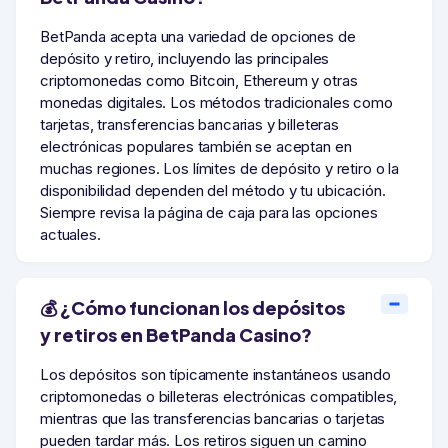
BetPanda acepta una variedad de opciones de
depósito y retiro, incluyendo las principales
criptomonedas como Bitcoin, Ethereum y otras
monedas digitales. Los métodos tradicionales como
tarjetas, transferencias bancarias y billeteras
electrónicas populares también se aceptan en
muchas regiones. Los límites de depósito y retiro o la
disponibilidad dependen del método y tu ubicación.
Siempre revisa la página de caja para las opciones
actuales.
💰 ¿Cómo funcionan los depósitos
y retiros en BetPanda Casino?
Los depósitos son típicamente instantáneos usando
criptomonedas o billeteras electrónicas compatibles,
mientras que las transferencias bancarias o tarjetas
pueden tardar más. Los retiros siguen un camino