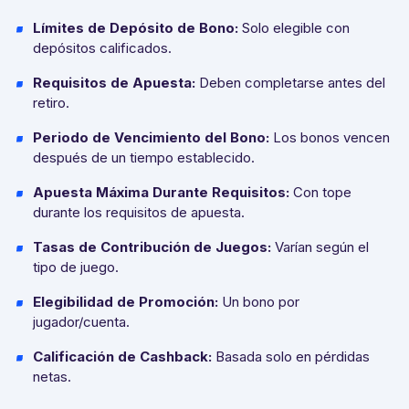
Límites de Depósito de Bono:
Solo elegible con
depósitos calificados.
Requisitos de Apuesta:
Deben completarse antes del
retiro.
Periodo de Vencimiento del Bono:
Los bonos vencen
después de un tiempo establecido.
Apuesta Máxima Durante Requisitos:
Con tope
durante los requisitos de apuesta.
Tasas de Contribución de Juegos:
Varían según el
tipo de juego.
Elegibilidad de Promoción:
Un bono por
jugador/cuenta.
Calificación de Cashback:
Basada solo en pérdidas
netas.