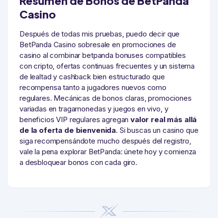
Resumen de Bonos de BetPanda
Casino
Después de todas mis pruebas, puedo decir que
BetPanda Casino sobresale en promociones de
casino al combinar betpanda bonuses compatibles
con cripto, ofertas continuas frecuentes y un sistema
de lealtad y cashback bien estructurado que
recompensa tanto a jugadores nuevos como
regulares. Mecánicas de bonos claras, promociones
variadas en tragamonedas y juegos en vivo, y
beneficios VIP regulares agregan
valor real más allá
de la oferta de bienvenida
. Si buscas un casino que
siga recompensándote mucho después del registro,
vale la pena explorar BetPanda: únete hoy y comienza
a desbloquear bonos con cada giro.