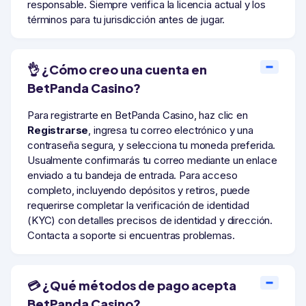
responsable. Siempre verifica la licencia actual y los
términos para tu jurisdicción antes de jugar.
👌 ¿Cómo creo una cuenta en
BetPanda Casino?
Para registrarte en BetPanda Casino, haz clic en
Registrarse
, ingresa tu correo electrónico y una
contraseña segura, y selecciona tu moneda preferida.
Usualmente confirmarás tu correo mediante un enlace
enviado a tu bandeja de entrada. Para acceso
completo, incluyendo depósitos y retiros, puede
requerirse completar la verificación de identidad
(KYC) con detalles precisos de identidad y dirección.
Contacta a soporte si encuentras problemas.
💳 ¿Qué métodos de pago acepta
BetPanda Casino?