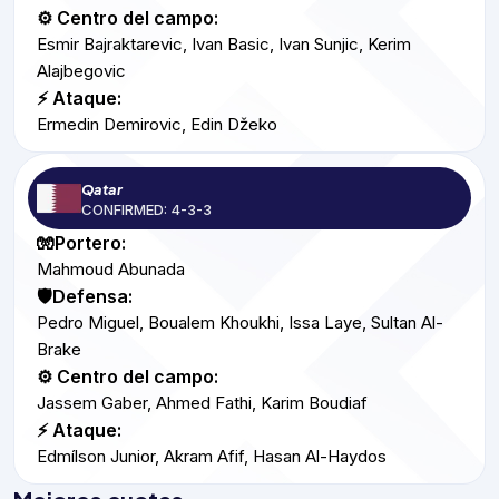
⚙️ Centro del campo:
Esmir Bajraktarevic, Ivan Basic, Ivan Sunjic, Kerim
Alajbegovic
⚡ Ataque:
Ermedin Demirovic, Edin Džeko
Qatar
CONFIRMED: 4-3-3
🧤Portero:
Mahmoud Abunada
🛡️Defensa:
Pedro Miguel, Boualem Khoukhi, Issa Laye, Sultan Al-
Brake
⚙️ Centro del campo:
Jassem Gaber, Ahmed Fathi, Karim Boudiaf
⚡ Ataque:
Edmílson Junior, Akram Afif, Hasan Al-Haydos