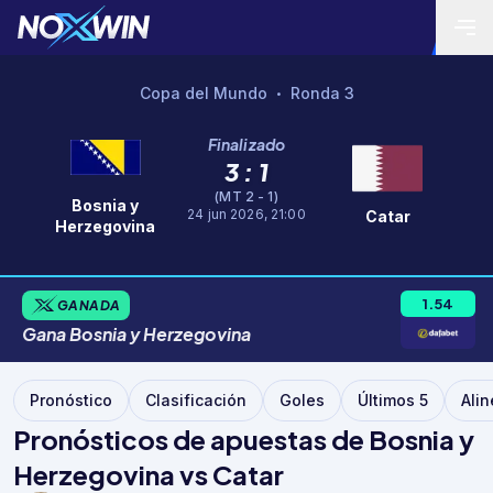
Copa del Mundo
Ronda 3
•
Finalizado
3 : 1
(MT 2 - 1)
Bosnia y
24 jun 2026, 21:00
Catar
Herzegovina
1.54
GANADA
Gana
Bosnia
y
Herzegovina
Pronóstico
Clasificación
Goles
Últimos 5
Ali
Pronósticos de apuestas de Bosnia y
Herzegovina vs Catar