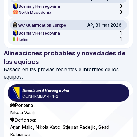
0
Bosnia y Herzegovina
0
North Macedonia
AP
, 31 mar 2026
WC Qualification Europe
1
Bosnia y Herzegovina
1
Italia
Alineaciones probables y novedades de
los equipos
Basado en las previas recientes e informes de los
equipos.
Bosnia and Herzegovina
CONFIRMED: 4-4-2
🧤Portero:
Nikola Vasilj
🛡️Defensa:
Arjan Malic, Nikola Katic, Stjepan Radeljic, Sead
Kolasinac