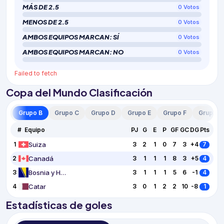
MÁS DE 2.5
0
Votos
MENOS DE 2.5
0
Votos
AMBOS EQUIPOS MARCAN: SÍ
0
Votos
AMBOS EQUIPOS MARCAN: NO
0
Votos
Failed to fetch
Copa del Mundo Clasificación
 A
Grupo B
Grupo C
Grupo D
Grupo E
Grupo F
Grupo G
#
Equipo
PJ
G
E
P
GF
GC
DG
Pts
Suiza
1
3
2
1
0
7
3
+4
7
Canadá
2
3
1
1
1
8
3
+5
4
Bosnia y Herzegovina
3
3
1
1
1
5
6
-1
4
Catar
4
3
0
1
2
2
10
-8
1
Estadísticas de goles