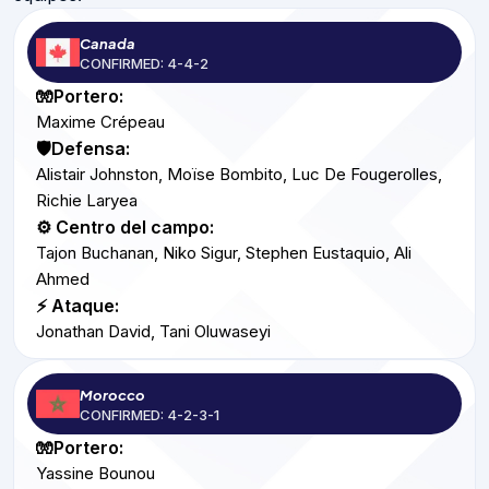
Canada
CONFIRMED: 4-4-2
🧤Portero:
Maxime Crépeau
🛡️Defensa:
Alistair Johnston, Moïse Bombito, Luc De Fougerolles,
Richie Laryea
⚙️ Centro del campo:
Tajon Buchanan, Niko Sigur, Stephen Eustaquio, Ali
Ahmed
⚡ Ataque:
Jonathan David, Tani Oluwaseyi
Morocco
CONFIRMED: 4-2-3-1
🧤Portero:
Yassine Bounou