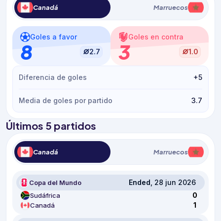
Canadá
Marruecos
Goles a favor
Goles en contra
8
3
2.7
1.0
Diferencia de goles
+5
Media de goles por partido
3.7
Últimos 5 partidos
Canadá
Marruecos
Ended
, 28 jun 2026
Copa del Mundo
0
Sudáfrica
1
Canadá