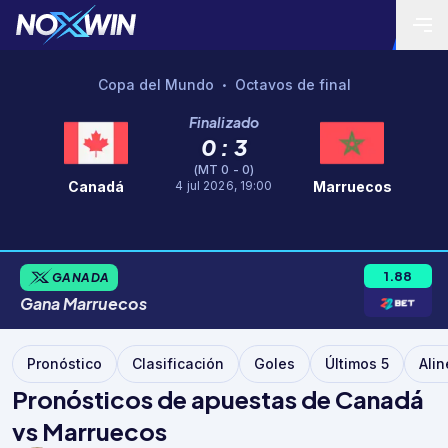
Copa del Mundo
Octavos de final
•
Finalizado
0 : 3
(MT 0 - 0)
4 jul 2026, 19:00
Canadá
Marruecos
1.88
GANADA
Gana
Marruecos
Pronóstico
Clasificación
Goles
Últimos 5
Ali
Pronósticos de apuestas de Canadá
vs Marruecos