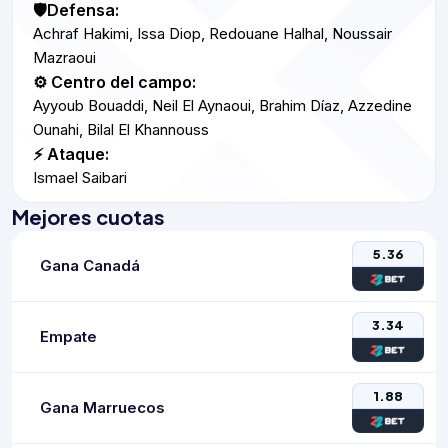
🛡️Defensa:
Achraf Hakimi, Issa Diop, Redouane Halhal, Noussair
Mazraoui
⚙️ Centro del campo:
Ayyoub Bouaddi, Neil El Aynaoui, Brahim Díaz, Azzedine
Ounahi, Bilal El Khannouss
⚡ Ataque:
Ismael Saibari
Mejores cuotas
5.36
Gana Canadá
3.34
Empate
1.88
Gana Marruecos