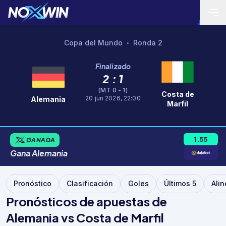
Copa del Mundo
Ronda 2
•
Finalizado
2 : 1
(MT 0 - 1)
Costa de
20 jun 2026, 22:00
Alemania
Marfil
1.55
GANADA
Gana
Alemania
Pronóstico
Clasificación
Goles
Últimos 5
Ali
Pronósticos de apuestas de
Alemania vs Costa de Marfil