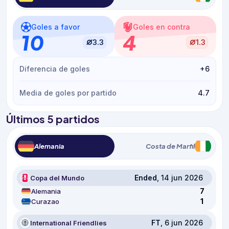
Goles a favor
Goles en contra
10
4
3.3
1.3
Diferencia de goles
+6
Media de goles por partido
4.7
Últimos 5 partidos
Alemania
Costa de Marfil
Ended
, 14 jun 2026
Copa del Mundo
7
Alemania
1
Curazao
FT
, 6 jun 2026
International Friendlies