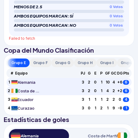
MENOS DE 2.5
0
Votos
AMBOS EQUIPOS MARCAN: SÍ
0
Votos
AMBOS EQUIPOS MARCAN: NO
0
Votos
Failed to fetch
Copa del Mundo Clasificación
 D
Grupo E
Grupo F
Grupo G
Grupo H
Grupo I
Grupo J
#
Equipo
PJ
G
E
P
GF
GC
DG
Pts
Alemania
1
3
2
0
1
10
4
+6
6
Costa de Marfil
2
3
2
0
1
4
2
+2
6
Ecuador
3
3
1
1
1
2
2
0
4
Curazao
4
3
0
1
2
1
9
-8
1
Estadísticas de goles
Alemania
Costa de Marfil