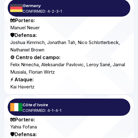
Germany
CONFIRMED: 4-2-3-1
🧤Portero:
Manuel Neuer
🛡️Defensa:
Joshua Kimmich, Jonathan Tah, Nico Schlotterbeck,
Nathaniel Brown
⚙️ Centro del campo:
Felix Nmecha, Aleksandar Pavlovic, Leroy Sané, Jamal
Musiala, Florian Wirtz
⚡ Ataque:
Kai Havertz
Côte d'Ivoire
CONFIRMED: 4-1-4-1
🧤Portero:
Yahia Fofana
🛡️Defensa: