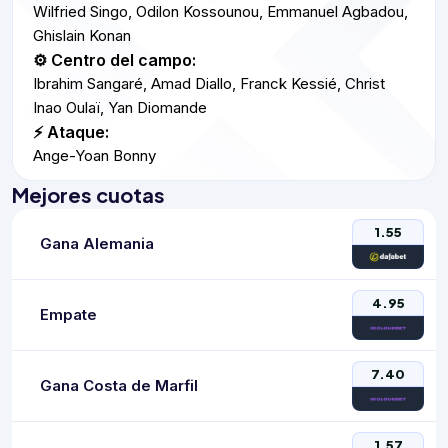
Wilfried Singo, Odilon Kossounou, Emmanuel Agbadou,
Ghislain Konan
⚙️ Centro del campo:
Ibrahim Sangaré, Amad Diallo, Franck Kessié, Christ
Inao Oulaï, Yan Diomande
⚡ Ataque:
Ange-Yoan Bonny
Mejores cuotas
1.55
Gana Alemania
4.95
Empate
7.40
Gana Costa de Marfil
1.57