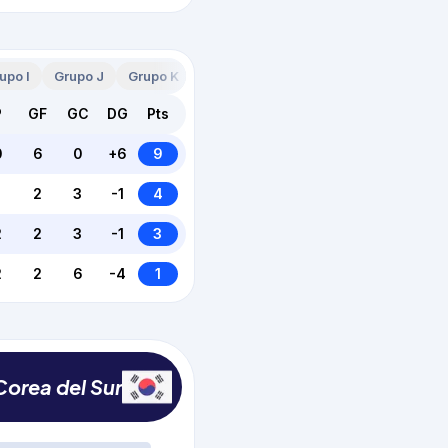
upo I
Grupo J
Grupo K
Grupo L
P
GF
GC
DG
Pts
0
6
0
+6
9
1
2
3
-1
4
2
2
3
-1
3
2
2
6
-4
1
Corea del Sur