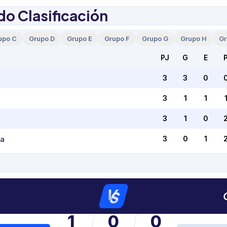
o Clasificación
upo C
Grupo D
Grupo E
Grupo F
Grupo G
Grupo H
Gr
PJ
G
E
3
3
0
3
1
1
3
1
0
ca
3
0
1
V
S
1
0
0