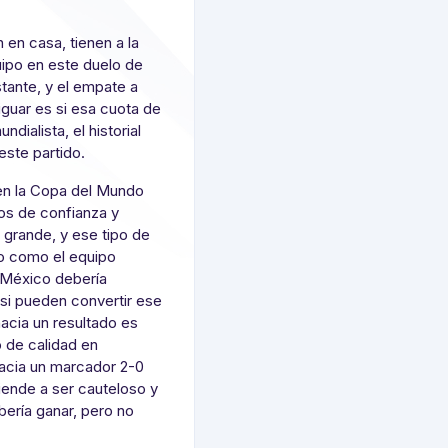
en casa, tienen a la
uipo en este duelo de
tante, y el empate a
iguar es si esa cuota de
dialista, el historial
ste partido.
 en la Copa del Mundo
os de confianza y
 grande, y ese tipo de
to como el equipo
. México debería
 si pueden convertir ese
acia un resultado es
 de calidad en
hacia un marcador 2-0
iende a ser cauteloso y
ería ganar, pero no