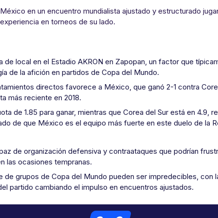
 México en un encuentro mundialista ajustado y estructurado jug
a experiencia en torneos de su lado.
a de local en el Estadio AKRON en Zapopan, un factor que típicam
gía de la afición en partidos de Copa del Mundo.
rentamientos directos favorece a México, que ganó 2-1 contra Core
ta más reciente en 2018.
ta de 1.85 para ganar, mientras que Corea del Sur está en 4.9, re
do de que México es el equipo más fuerte en este duelo de la R
paz de organización defensiva y contraataques que podrían frustr
en las ocasiones tempranas.
e de grupos de Copa del Mundo pueden ser impredecibles, con la
del partido cambiando el impulso en encuentros ajustados.