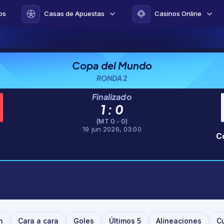
os
Casas de Apuestas
Casinos Online
Métodos de Pago
Métodos de Pago
Más Apuestas
Más Casino
ine
Métodos de pago en
Formas de Pago en Casinos
Apuestas con I
Casinos sin KY
Copa del Mundo
Apuestas
RONDA 2
m
Casinos con Tarjeta de
Casas de apues
Apuestas con Tarjeta de
Crédito
límites
Finalizado
Crédito
1 : 0
ut
Casinos con Revolut
Apuestas con B
(MT 0 - 0)
Apuestas con PayPal
19 jun 2026, 03:00
 rápidos
C
Casinos con PaySafeCard
Apps para Apu
Apuestas con Apple Pay
Casinos con PayPal
Apuestas con
Criptomonedas
n
Cara a cara
Goles
Últimos 5
Alineaciones
C