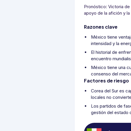
Pronóstico: Victoria de
apoyo de la afición y l
Razones clave
México tiene ventaj
intensidad y la ener
El historial de enf
encuentro mundialis
México tiene una cuo
consenso del merca
Factores de riesgo
Corea del Sur es ca
locales no conviert
Los partidos de fas
gestión del estado 