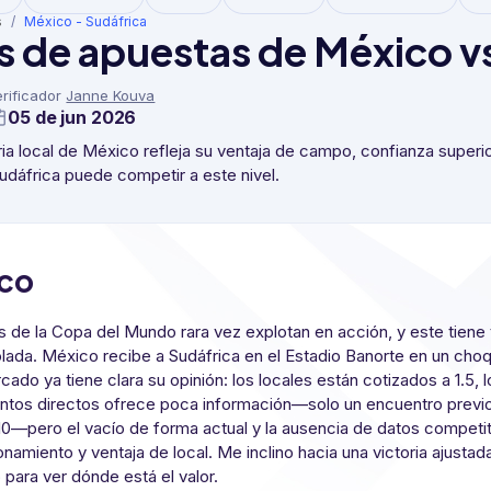
s
/
México - Sudáfrica
s de apuestas de México v
rificador
Janne Kouva
05 de jun 2026
oria local de México refleja su ventaja de campo, confianza superi
udáfrica puede competir a este nivel.
ico
s de la Copa del Mundo rara vez explotan en acción, y este tiene
rolada. México recibe a Sudáfrica en el Estadio Banorte en un cho
do ya tiene clara su opinión: los locales están cotizados a 1.5, los
entos directos ofrece poca información—solo un encuentro previo
—pero el vacío de forma actual y la ausencia de datos competit
namiento y ventaja de local. Me inclino hacia una victoria ajust
para ver dónde está el valor.