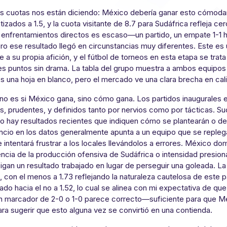
s cuotas nos están diciendo: México debería ganar esto cómoda
izados a 1.5, y la cuota visitante de 8.7 para Sudáfrica refleja ce
de enfrentamientos directos es escaso—un partido, un empate 1-1 
 ese resultado llegó en circunstancias muy diferentes. Este es u
 a su propia afición, y el fútbol de torneos en esta etapa se trat
es puntos sin drama. La tabla del grupo muestra a ambos equipo
es una hoja en blanco, pero el mercado ve una clara brecha en cal
no es si México gana, sino cómo gana. Los partidos inaugurales 
s, prudentes, y definidos tanto por nervios como por tácticas. Su
no hay resultados recientes que indiquen cómo se plantearán o de
ncio en los datos generalmente apunta a un equipo que se repleg
ntentará frustrar a los locales llevándolos a errores. México do
idencia de la producción ofensiva de Sudáfrica o intensidad presi
gan un resultado trabajado en lugar de perseguir una goleada. La 
 con el menos a 1.73 reflejando la naturaleza cautelosa de este
ado hacia el no a 1.52, lo cual se alinea con mi expectativa de qu
n marcador de 2-0 o 1-0 parece correcto—suficiente para que M
ara sugerir que esto alguna vez se convirtió en una contienda.