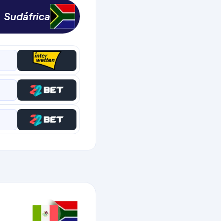
Sudáfrica