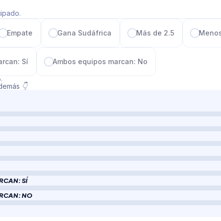
cipado.
Empate
Gana Sudáfrica
Más de 2.5
Menos
rcan: Sí
Ambos equipos marcan: No
.
 demás 👇
CAN: SÍ
RCAN: NO