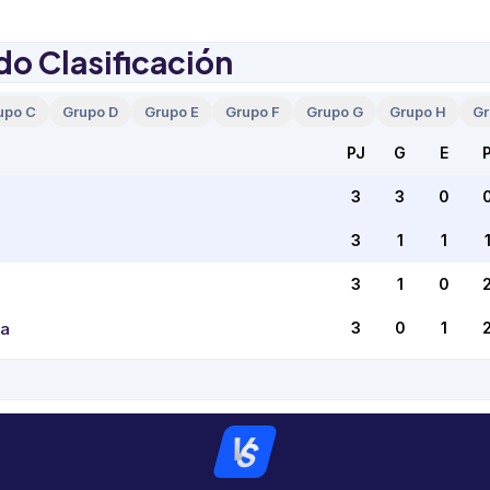
o Clasificación
upo C
Grupo D
Grupo E
Grupo F
Grupo G
Grupo H
Gr
PJ
G
E
3
3
0
3
1
1
3
1
0
ca
3
0
1
V
S