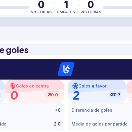
0
1
0
VICTORIAS
EMPATES
VICTORIAS
e goles
V
S
Goles en contra
Goles a favor
0
2
0.0
0.7
+6
Diferencia de goles
ido
2.0
Media de goles por partido