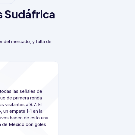
s Sudáfrica
or del mercado, y falta de
 todas las señales de
que de primera ronda
 visitantes a 8.7. El
, un empate 1-1 en la
ivos hacen de esto una
ada de México con goles