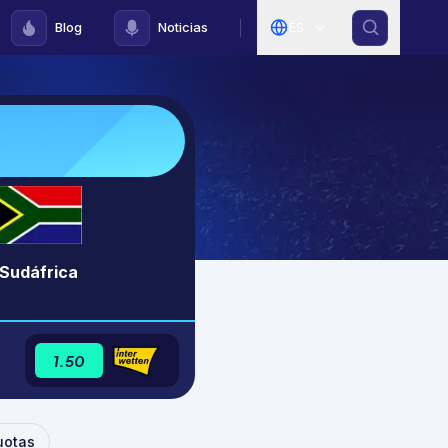
Blog
Noticias
ES
Top 3 Apuestas
Top 3 Casinos
Mystake
Donbet
A
C
1,500€
600€
Leer Reseña
Leer Reseña
tas sin
Kings Game
Coins.game
1,000€
$2,250
Leer Reseña
Leer Reseña
et Builder
BC.game
Kings Game
$20,000
4,000€
Sudáfrica
Leer Reseña
Leer Reseña
estas
1.50
uotas