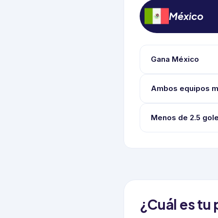
México
Gana México
Ambos equipos m
Menos de 2.5 gol
¿Cuál es tu