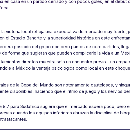
a en casa en un partido cerrado y con pocos goles, en el debut d
rica.
 la victoria local refleja una expectativa de mercado muy fuerte, ju
n el Estadio Banorte y la superioridad histórica en este enfrenta
tercera posición del grupo con cero puntos de cero partidos, lleg
s de forma que sugieran que pueden complicarle la vida a un Méx
rentamientos directos muestra solo un encuentro previo—un empate
ole a México la ventaja psicológica como local en este choque
rales de la Copa del Mundo son notoriamente cautelosos, y ningu
ente disponibles, haciendo que el ritmo de juego y los nervios d
.
de 8.7 para Sudáfrica sugiere que el mercado espera poco, pero el
resas cuando los equipos inferiores abrazan la disciplina de bloq
traatacantes.