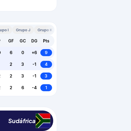
upo I
Grupo J
Grupo K
Grupo L
P
GF
GC
DG
Pts
0
6
0
+6
9
1
2
3
-1
4
2
2
3
-1
3
2
2
6
-4
1
Sudáfrica