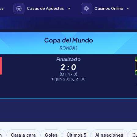
os
Casas de Apuestas
Casinos Online
Métodos de Pago
Métodos de Pago
Más Apuestas
Más Casino
ine
Métodos de pago en
Formas de Pago en Casinos
Apuestas con I
Casinos sin KY
Copa del Mundo
Apuestas
RONDA 1
m
Casinos con Tarjeta de
Casas de apues
Apuestas con Tarjeta de
Crédito
límites
Finalizado
Crédito
2 : 0
ut
Casinos con Revolut
Apuestas con B
(MT 1 - 0)
Apuestas con PayPal
11 jun 2026, 21:00
 rápidos
Casinos con PaySafeCard
Apps para Apu
Apuestas con Apple Pay
Casinos con PayPal
Apuestas con
Criptomonedas
n
Cara a cara
Goles
Últimos 5
Alineaciones
C