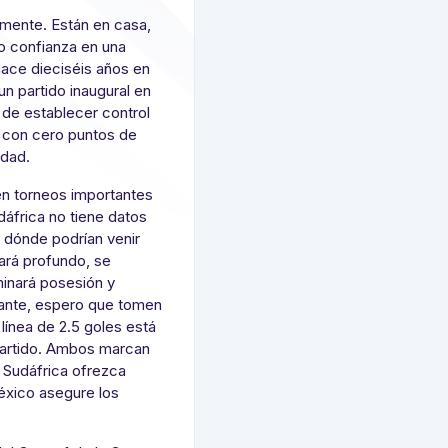
mente. Están en casa,
ro confianza en una
hace dieciséis años en
n partido inaugural en
a de establecer control
s con cero puntos de
idad.
en torneos importantes
dáfrica no tiene datos
 dónde podrían venir
ará profundo, se
minará posesión y
onante, espero que tomen
línea de 2.5 goles está
 partido. Ambos marcan
e Sudáfrica ofrezca
éxico asegure los