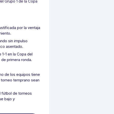
el Grupo 1 de la Copa
stificada por la ventaja
miento.
ando sin impulso
ico asentado.
 1-1 en la Copa del
 de primera ronda.
no de los equipos tiene
el torneo temprano sean
 fútbol de torneos
ue bajo y