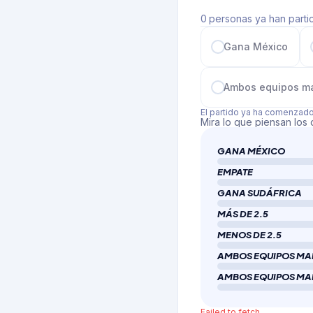
0 personas ya han parti
Gana México
Ambos equipos ma
El partido ya ha comenzado
Mira lo que piensan los
GANA MÉXICO
EMPATE
GANA SUDÁFRICA
MÁS DE 2.5
MENOS DE 2.5
AMBOS EQUIPOS MAR
AMBOS EQUIPOS MA
Failed to fetch