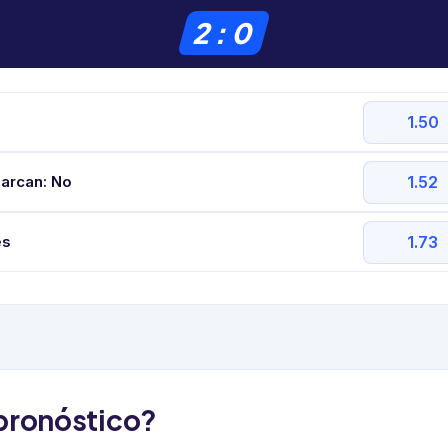
2
:
0
1.50
arcan: No
1.52
es
1.73
 pronóstico?