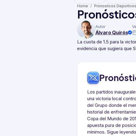
Home
/
Pronosticos Deportivo
Pronóstico
Autor
Ve
Álvaro Quirós
La cuota de 1.5 para la vict
evidencia que sugiera que S
Pronóst
Los partidos inaugurale
una victoria local cont
del Grupo donde el merca
historial de enfrentami
Copa del Mundo de 2010
apuesta pura de posicio
mínimos. Sigue leyendo 