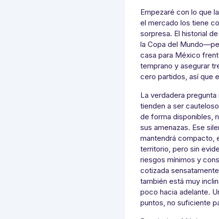
Empezaré con lo que la
el mercado los tiene cot
sorpresa. El historial 
la Copa del Mundo—pero
casa para México frente
temprano y asegurar tr
cero partidos, así que 
La verdadera pregunta 
tienden a ser cauteloso
de forma disponibles, 
sus amenazas. Ese sile
mantendrá compacto, e i
territorio, pero sin ev
riesgos mínimos y consi
cotizada sensatamente,
también está muy inclin
poco hacia adelante. U
puntos, no suficiente p