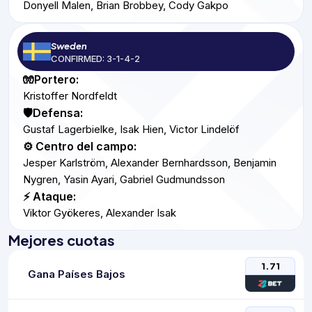
Donyell Malen, Brian Brobbey, Cody Gakpo
Sweden
CONFIRMED: 3-1-4-2
🧤Portero:
Kristoffer Nordfeldt
🛡️Defensa:
Gustaf Lagerbielke, Isak Hien, Victor Lindelöf
⚙️ Centro del campo:
Jesper Karlström, Alexander Bernhardsson, Benjamin
Nygren, Yasin Ayari, Gabriel Gudmundsson
⚡ Ataque:
Viktor Gyökeres, Alexander Isak
Mejores cuotas
1.71
Gana Países Bajos