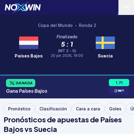
Copa del Mundo
Ronda 2
•
Finalizado
5 : 1
(MT 2 - 0)
20 jun 2026, 19:00
Países Bajos
Suecia
1.71
GANADA
Gana
Países
Bajos
Pronóstico
Clasificación
Cara a cara
Goles
Ú
Pronósticos de apuestas de Países
Bajos vs Suecia