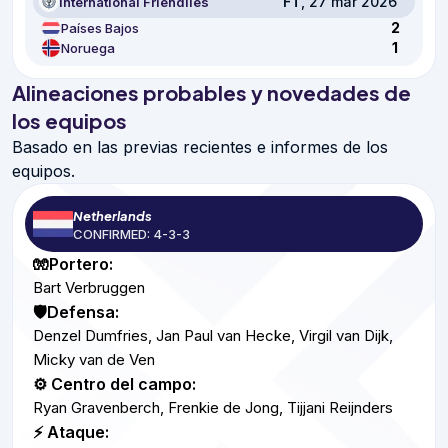
FT
, 27 mar 2026
International Friendlies
2
Países Bajos
1
Noruega
Alineaciones probables y novedades de
los equipos
Basado en las previas recientes e informes de los
equipos.
Netherlands
CONFIRMED: 4-3-3
🧤Portero:
Bart Verbruggen
🛡️Defensa:
Denzel Dumfries, Jan Paul van Hecke, Virgil van Dijk,
Micky van de Ven
⚙️ Centro del campo:
Ryan Gravenberch, Frenkie de Jong, Tijjani Reijnders
⚡ Ataque: