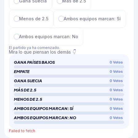
Gana Suecia
Más de 2.5
Menos de 2.5
Ambos equipos marcan: Sí
Ambos equipos marcan: No
El partido ya ha comenzado.
Mira lo que piensan los demás 👇
GANA PAÍSES BAJOS
0
Votos
EMPATE
0
Votos
GANA SUECIA
0
Votos
MÁS DE 2.5
0
Votos
MENOS DE 2.5
0
Votos
AMBOS EQUIPOS MARCAN: SÍ
0
Votos
AMBOS EQUIPOS MARCAN: NO
0
Votos
Failed to fetch