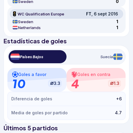
0
Sweden
FT
, 6 sept 2016
WC Qualification Europe
1
Sweden
1
Netherlands
Estadísticas de goles
Países Bajos
Suecia
Goles a favor
Goles en contra
10
4
3.3
1.3
Diferencia de goles
+6
Media de goles por partido
4.7
Últimos 5 partidos