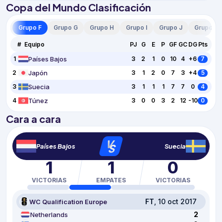
Copa del Mundo Clasificación
 E
Grupo F
Grupo G
Grupo H
Grupo I
Grupo J
Grupo K
#
Equipo
PJ
G
E
P
GF
GC
DG
Pts
Países Bajos
1
3
2
1
0
10
4
+6
7
Japón
2
3
1
2
0
7
3
+4
5
Suecia
3
3
1
1
1
7
7
0
4
Túnez
4
3
0
0
3
2
12
-10
0
Cara a cara
V
S
Países Bajos
Suecia
1
1
0
VICTORIAS
EMPATES
VICTORIAS
FT
, 10 oct 2017
WC Qualification Europe
2
Netherlands