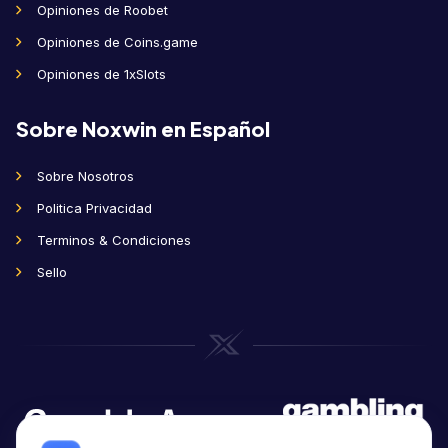
Opiniones de Roobet
Opiniones de Coins.game
Opiniones de 1xSlots
Sobre Noxwin en Español
Sobre Nosotros
Politica Privacidad
Terminos & Condiciones
Sello