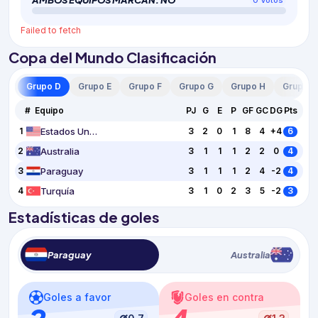
0
Votos
Failed to fetch
Copa del Mundo Clasificación
 C
Grupo D
Grupo E
Grupo F
Grupo G
Grupo H
Grupo I
#
Equipo
PJ
G
E
P
GF
GC
DG
Pts
Estados Unidos
1
3
2
0
1
8
4
+4
6
Australia
2
3
1
1
1
2
2
0
4
Paraguay
3
3
1
1
1
2
4
-2
4
Turquía
4
3
1
0
2
3
5
-2
3
Estadísticas de goles
Paraguay
Australia
Goles a favor
Goles en contra