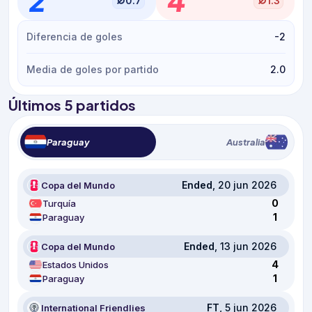
2
4
0.7
1.3
Diferencia de goles
-2
Media de goles por partido
2.0
Últimos 5 partidos
Paraguay
Australia
Ended
, 20 jun 2026
Copa del Mundo
0
Turquía
1
Paraguay
Ended
, 13 jun 2026
Copa del Mundo
4
Estados Unidos
1
Paraguay
FT
, 5 jun 2026
International Friendlies