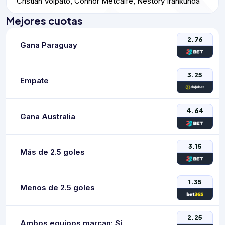
Cristian Volpato, Connor Metcalfe, Nestory Irankunda
Mejores cuotas
2.76
Gana Paraguay
3.25
Empate
4.64
Gana Australia
3.15
Más de 2.5 goles
1.35
Menos de 2.5 goles
2.25
Ambos equipos marcan: Sí