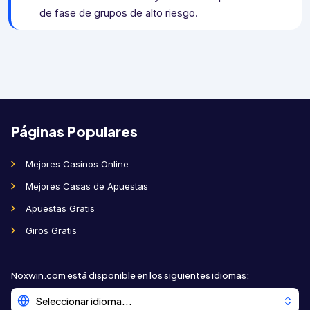
de fase de grupos de alto riesgo.
Páginas Populares
Mejores Casinos Online
Mejores Casas de Apuestas
Apuestas Gratis
Giros Gratis
Noxwin.com está disponible en los siguientes idiomas
:
Seleccionar idioma...