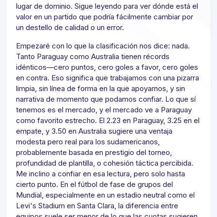
lugar de dominio. Sigue leyendo para ver dónde está el
valor en un partido que podría fácilmente cambiar por
un destello de calidad o un error.
Empezaré con lo que la clasificación nos dice: nada.
Tanto Paraguay como Australia tienen récords
idénticos—cero puntos, cero goles a favor, cero goles
en contra. Eso significa que trabajamos con una pizarra
limpia, sin línea de forma en la que apoyarnos, y sin
narrativa de momento que podamos confiar. Lo que sí
tenemos es el mercado, y el mercado ve a Paraguay
como favorito estrecho. El 2.23 en Paraguay, 3.25 en el
empate, y 3.50 en Australia sugiere una ventaja
modesta pero real para los sudamericanos,
probablemente basada en prestigio del torneo,
profundidad de plantilla, o cohesión táctica percibida.
Me inclino a confiar en esa lectura, pero solo hasta
cierto punto. En el fútbol de fase de grupos del
Mundial, especialmente en un estadio neutral como el
Levi's Stadium en Santa Clara, la diferencia entre
equipos suele ser menor de lo que las cuotas sugieren.