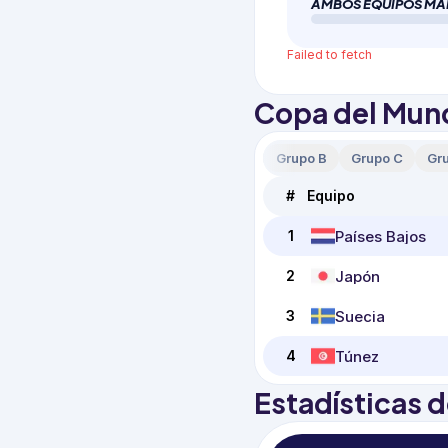
AMBOS EQUIPOS MA
Failed to fetch
Copa del Mund
Grupo A
Grupo B
Grupo C
Gr
#
Equipo
Países Bajos
1
Japón
2
Suecia
3
Túnez
4
Estadísticas d