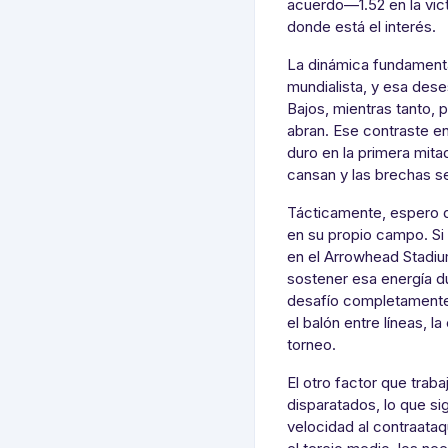
acuerdo—1.52 en la vict
donde está el interés.
La dinámica fundamenta
mundialista, y esa dese
Bajos, mientras tanto, p
abran. Ese contraste en
duro en la primera mita
cansan y las brechas s
Tácticamente, espero q
en su propio campo. Si 
en el Arrowhead Stadium
sostener esa energía d
desafío completamente
el balón entre líneas, 
torneo.
El otro factor que trab
disparatados, lo que s
velocidad al contraata