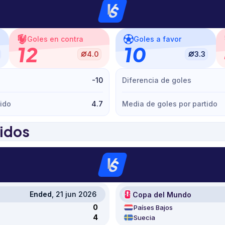
V
S
Goles en contra
Goles a favor
12
10
4.0
3.3
-10
Diferencia de goles
ido
4.7
Media de goles por partido
tidos
V
S
Ended
, 21 jun 2026
Copa del Mundo
0
Países Bajos
4
Suecia