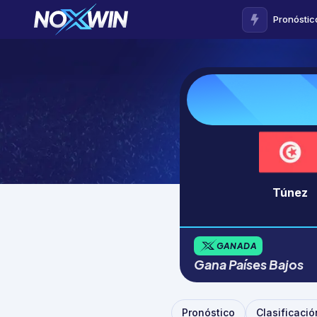
Pronóstic
Bonos de Apuestas
Bonos de Casino
Casas de Apuestas
Casinos Online
Mejores Bonos de Apuestas
Mejores Bonos de Casino
Mejores Salas
Mejores Casinos Onl
Bonos de Apuestas sin
Giros Gratis
Apuestas en vivo
Casinos con Telegra
Depósito
Casinos sin depósito
Apuestas con Cash o
Apps de Casino
Apuestas Gratis
Códigos de Casino
Apuestas con retiros
Túnez
Códigos de Bono
GANADA
Gana
Países
Bajos
Pronóstico
Clasificació