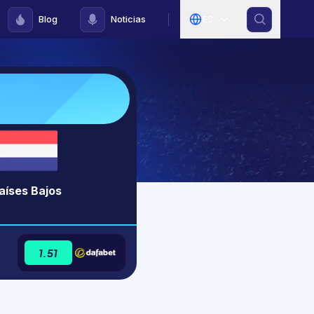
Blog
Noticias
ES
Top 3 Apuestas
Top 3 Casinos
Mystake
Donbet
A
C
1,500€
600€
Leer Reseña
Leer Reseña
tas sin
Kings Game
Coins.game
1,000€
$2,250
Leer Reseña
Leer Reseña
et Builder
BC.game
Kings Game
$20,000
4,000€
aíses Bajos
Leer Reseña
Leer Reseña
estas
1.51