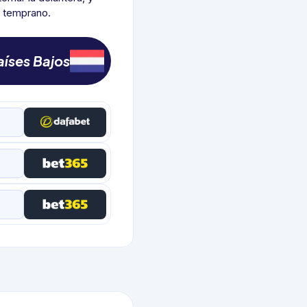
n temprano.
aíses Bajos