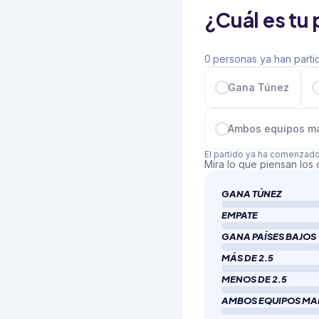
¿Cuál es tu
0 personas ya han parti
Gana Túnez
Ambos equipos ma
El partido ya ha comenzado
Mira lo que piensan los
GANA TÚNEZ
EMPATE
GANA PAÍSES BAJOS
MÁS DE 2.5
MENOS DE 2.5
AMBOS EQUIPOS MAR