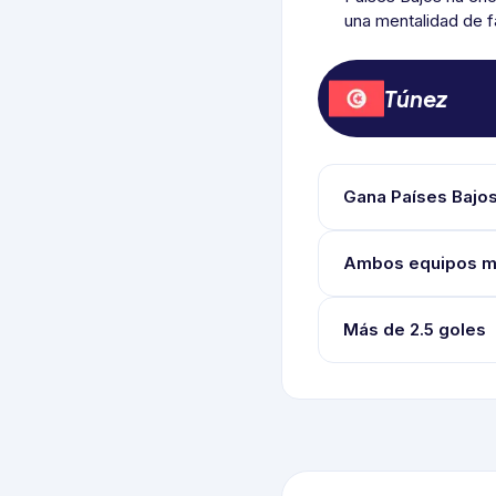
una mentalidad de f
Túnez
Gana Países Bajo
Ambos equipos ma
Más de 2.5 goles