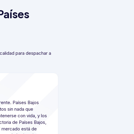
Países
e calidad para despachar a
rente. Países Bajos
rtos sin nada que
tenerse con vida, y los
ctoria de Países Bajos,
El mercado está de