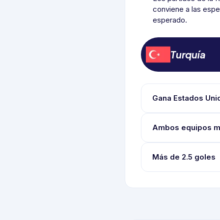
conviene a las espe
esperado.
Turquía
Gana Estados Uni
Ambos equipos ma
Más de 2.5 goles