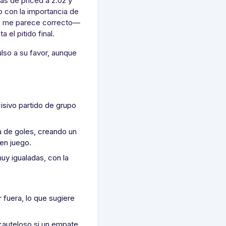
s de priced a 2.02 y
o con la importancia de
-2 me parece correcto—
 el pitido final.
lso a su favor, aunque
isivo partido de grupo
a de goles, creando un
en juego.
y igualadas, con la
 fuera, lo que sugiere
cauteloso si un empate