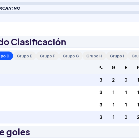
RCAN: NO
o Clasificación
upo D
Grupo E
Grupo F
Grupo G
Grupo H
Grupo I
Gru
PJ
G
E
3
2
0
3
1
1
3
1
1
3
1
0
e goles