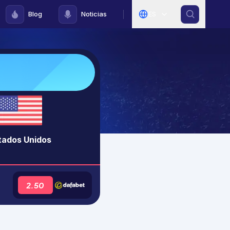
Blog
Noticias
ES
Top 3 Apuestas
Top 3 Casinos
Mystake
Donbet
A
C
1,500€
600€
Leer Reseña
Leer Reseña
tas sin
Kings Game
Coins.game
1,000€
$2,250
Leer Reseña
Leer Reseña
et Builder
BC.game
Kings Game
$20,000
4,000€
tados Unidos
Leer Reseña
Leer Reseña
estas
2.50