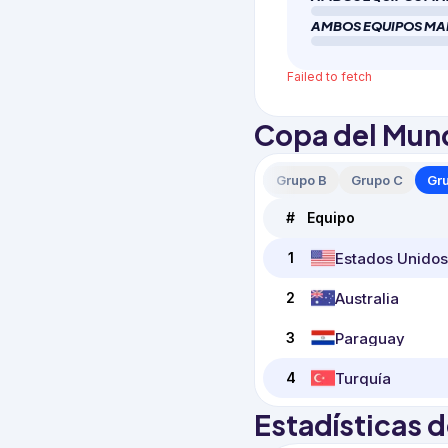
AMBOS EQUIPOS MA
Failed to fetch
Copa del Mund
Grupo A
Grupo B
Grupo C
Gr
#
Equipo
Estados Unidos
1
Australia
2
Paraguay
3
Turquía
4
Estadísticas d