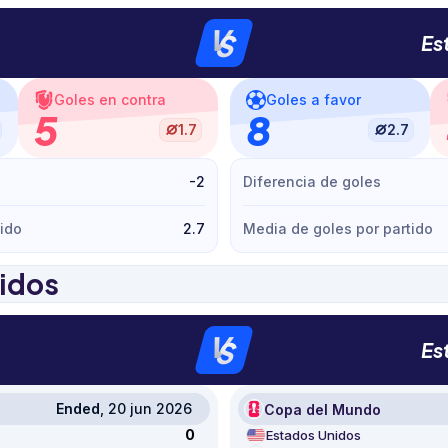
V
S
Es
Goles en contra
Goles a favor
5
8
1.7
2.7
-2
Diferencia de goles
ido
2.7
Media de goles por partido
tidos
V
S
Es
Ended
, 20 jun 2026
Copa del Mundo
0
Estados Unidos