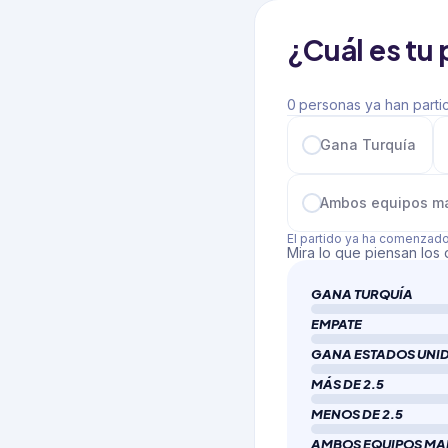
¿Cuál es tu
0 personas ya han parti
Gana Turquía
Ambos equipos ma
El partido ya ha comenzado
Mira lo que piensan los
GANA TURQUÍA
EMPATE
GANA ESTADOS UNI
MÁS DE 2.5
MENOS DE 2.5
AMBOS EQUIPOS MAR