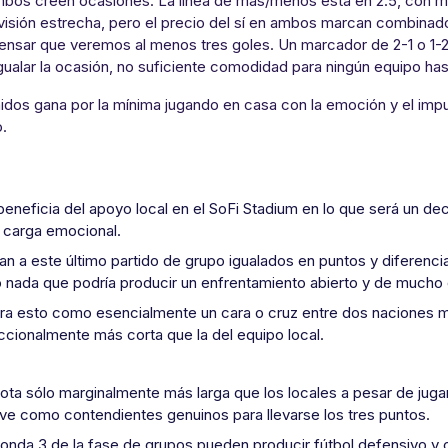
bos creen ocasiones. La línea de más/menos está en 2.5, con má
visión estrecha, pero el precio del sí en ambos marcan combinad
ensar que veremos al menos tres goles. Un marcador de 2-1 o 1
ualar la ocasión, no suficiente comodidad para ningún equipo hasta
idos gana por la mínima jugando en casa con la emoción y el impu
.
eneficia del apoyo local en el SoFi Stadium en lo que será un dec
a carga emocional.
n a este último partido de grupo igualados en puntos y diferenci
 nada que podría producir un enfrentamiento abierto y de mucho 
ra esto como esencialmente un cara o cruz entre dos naciones mu
raccionalmente más corta que la del equipo local.
ota sólo marginalmente más larga que los locales a pesar de jugar
ve como contendientes genuinos para llevarse los tres puntos.
Ronda 3 de la fase de grupos pueden producir fútbol defensivo y 