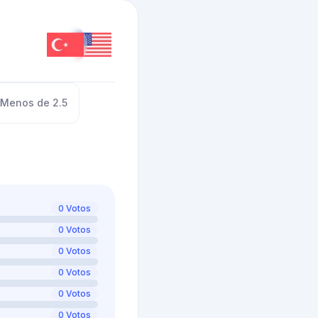
Menos de 2.5
0
Votos
0
Votos
0
Votos
0
Votos
0
Votos
0
Votos