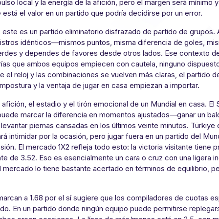
so local y la energía de la afición, pero el margen será mínimo y 
está el valor en un partido que podría decidirse por un error.
este es un partido eliminatorio disfrazado de partido de grupos.
gistros idénticos—mismos puntos, misma diferencia de goles, mi
pierdes y dependes de favores desde otros lados. Ese contexto 
rías que ambos equipos empiecen con cautela, ninguno dispuesto 
 el reloj y las combinaciones se vuelven más claras, el partido de
ompostura y la ventaja de jugar en casa empiezan a importar.
afición, el estadio y el tirón emocional de un Mundial en casa. El
 puede marcar la diferencia en momentos ajustados—ganar un baló
 levantar piernas cansadas en los últimos veinte minutos. Türkiye
rá intimidar por la ocasión, pero jugar fuera en un partido del Mu
sión. El mercado 1X2 refleja todo esto: la victoria visitante tiene pr
ate de 3.52. Eso es esencialmente un cara o cruz con una ligera in
el mercado lo tiene bastante acertado en términos de equilibrio, pe
rcan a 1.68 por el sí sugiere que los compiladores de cuotas 
rdo. En un partido donde ningún equipo puede permitirse replegar