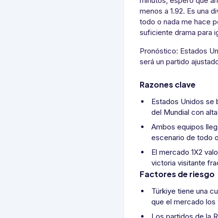
minutos, espero que am
menos a 1.92. Es una di
todo o nada me hace p
suficiente drama para ig
Pronóstico: Estados Un
será un partido ajustado
Razones clave
Estados Unidos se b
del Mundial con alt
Ambos equipos llega
escenario de todo o
El mercado 1X2 valo
victoria visitante f
Factores de riesgo
Türkiye tiene una cu
que el mercado los 
Los partidos de la 