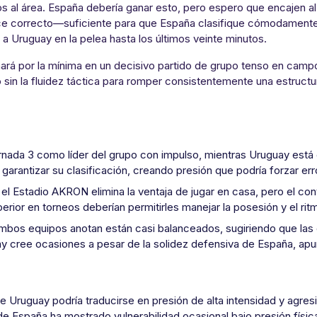
os al área. España debería ganar esto, pero espero que encajen
e correcto—suficiente para que España clasifique cómodamente,
a Uruguay en la pelea hasta los últimos veinte minutos.
ará por la mínima en un decisivo partido de grupo tenso en camp
sin la fluidez táctica para romper consistentemente una estruct
ornada 3 como líder del grupo con impulso, mientras Uruguay está 
garantizar su clasificación, creando presión que podría forzar err
 el Estadio AKRON elimina la ventaja de jugar en casa, pero el co
erior en torneos deberían permitirles manejar la posesión y el rit
bos equipos anotan están casi balanceados, sugiriendo que las
 cree ocasiones a pesar de la solidez defensiva de España, apu
 Uruguay podría traducirse en presión de alta intensidad y agres
e España ha mostrado vulnerabilidad ocasional bajo presión físic