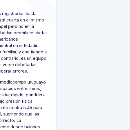
s registrados hasta
está cuarta en el mismo
apel pero no en la
erían permitirles dictar
mericanos
utral en el Estadio
familiar, y eso tiende a
 contrario, es un equipo
 verse debilitadas
sperar errores.
del mediocampo uruguayo
spacios entre líneas,
sitar rápido, pondrán a
jo presión física
tante contra 5.45 para
 sugiriendo que las
rrecto. La
mente desde balones