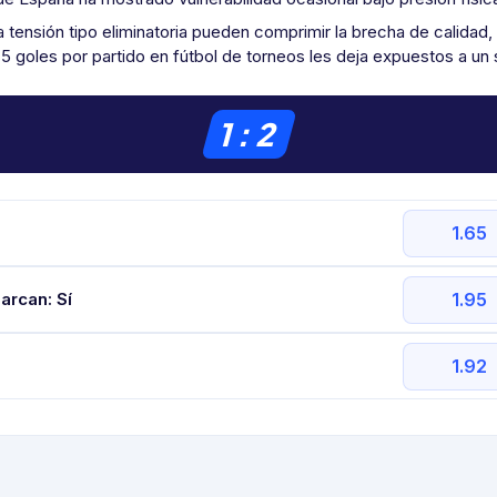
a tensión tipo eliminatoria pueden comprimir la brecha de calidad,
5 goles por partido en fútbol de torneos les deja expuestos a un s
1
:
2
1.65
rcan: Sí
1.95
1.92