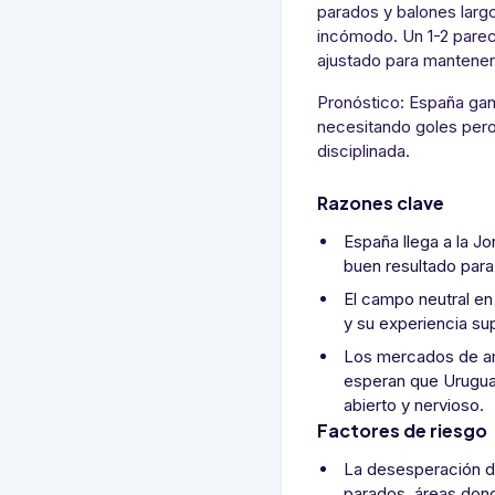
parados y balones larg
incómodo. Un 1-2 parec
ajustado para mantener 
Pronóstico: España gan
necesitando goles pero 
disciplinada.
Razones clave
España llega a la J
buen resultado para 
El campo neutral en
y su experiencia sup
Los mercados de am
esperan que Uruguay
abierto y nervioso.
Factores de riesgo
La desesperación de
parados, áreas dond