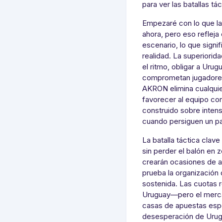
para ver las batallas t
Empezaré con lo que la 
ahora, pero eso refleja
escenario, lo que signi
realidad. La superiorid
el ritmo, obligar a Uru
comprometan jugadores 
AKRON elimina cualquier
favorecer al equipo con
construido sobre intens
cuando persiguen un par
La batalla táctica clav
sin perder el balón en 
crearán ocasiones de al
prueba la organización 
sostenida. Las cuotas r
Uruguay—pero el mercad
casas de apuestas espe
desesperación de Urug