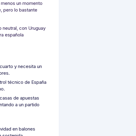
 al menos un momento
 pero lo bastante
o neutral, con Uruguay
ura española
cuarto y necesita un
ores.
ntrol técnico de España
mo.
 casas de apuestas
ntando a un partido
ividad en balones
a sostenida.