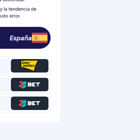
 y la tendencia de
olo error.
España