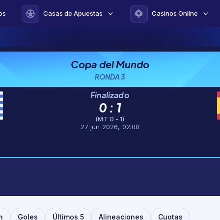
os
Casas de Apuestas
Casinos Online
Métodos de Pago
Métodos de Pago
Más Apuestas
Más Casino
ine
Métodos de pago en
Formas de Pago en Casinos
Apuestas con I
Casinos sin KY
Copa del Mundo
Apuestas
RONDA 3
m
Casinos con Tarjeta de
Casas de apues
Apuestas con Tarjeta de
Crédito
límites
Finalizado
Crédito
0 : 1
ut
Casinos con Revolut
Apuestas con B
(MT 0 - 1)
Apuestas con PayPal
27 jun 2026, 02:00
 rápidos
Casinos con PaySafeCard
Apps para Apu
Apuestas con Apple Pay
Casinos con PayPal
Apuestas con
Criptomonedas
n
Goles
Últimos 5
Alineaciones
Cuotas