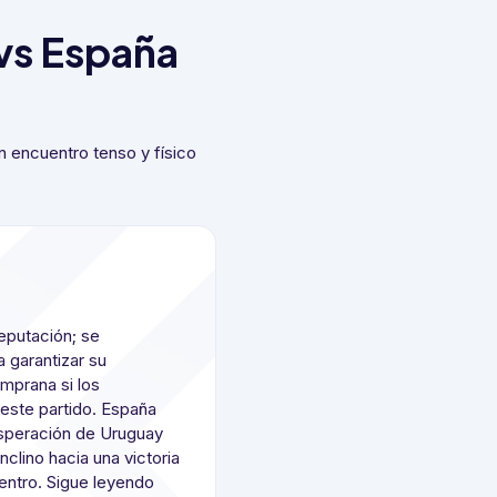
vs España
n encuentro tenso y físico
eputación; se
 garantizar su
emprana si los
 este partido. España
sesperación de Uruguay
clino hacia una victoria
entro. Sigue leyendo