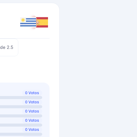
de 2.5
0
Votos
0
Votos
0
Votos
0
Votos
0
Votos