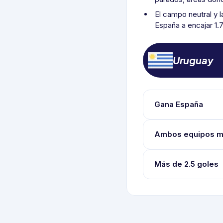
El campo neutral y l
España a encajar 1.7
Uruguay
Gana España
Ambos equipos ma
Más de 2.5 goles