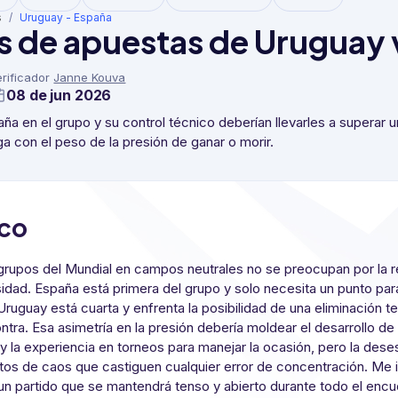
s
/
Uruguay - España
s de apuestas de Uruguay 
rificador
Janne Kouva
08 de jun 2026
ña en el grupo y su control técnico deberían llevarles a superar u
a con el peso de la presión de ganar o morir.
ico
 grupos del Mundial en campos neutrales no se preocupan por la r
dad. España está primera del grupo y solo necesita un punto para
Uruguay está cuarta y enfrenta la posibilidad de una eliminación t
ntra. Esa asimetría en la presión debería moldear el desarrollo de
a y la experiencia en torneos para manejar la ocasión, pero la de
s de caos que castiguen cualquier error de concentración. Me in
un partido que se mantendrá tenso y abierto durante todo el encu