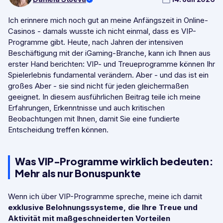
Ich erinnere mich noch gut an meine Anfängszeit in Online-
Casinos - damals wusste ich nicht einmal, dass es VIP-
Programme gibt. Heute, nach Jahren der intensiven
Beschäftigung mit der iGaming-Branche, kann ich Ihnen aus
erster Hand berichten: VIP- und Treueprogramme können Ihr
Spielerlebnis fundamental verändern. Aber - und das ist ein
großes Aber - sie sind nicht für jeden gleichermaßen
geeignet. In diesem ausführlichen Beitrag teile ich meine
Erfahrungen, Erkenntnisse und auch kritischen
Beobachtungen mit Ihnen, damit Sie eine fundierte
Entscheidung treffen können.
Was VIP-Programme wirklich bedeuten:
Mehr als nur Bonuspunkte
Wenn ich über VIP-Programme spreche, meine ich damit
exklusive Belohnungssysteme, die Ihre Treue und
Aktivität mit maßgeschneiderten Vorteilen