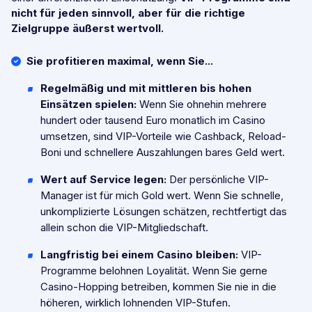
nicht für jeden sinnvoll, aber für die richtige
Zielgruppe äußerst wertvoll.
Sie profitieren maximal, wenn Sie...
Regelmäßig und mit mittleren bis hohen
Einsätzen spielen:
Wenn Sie ohnehin mehrere
hundert oder tausend Euro monatlich im Casino
umsetzen, sind VIP-Vorteile wie Cashback, Reload-
Boni und schnellere Auszahlungen bares Geld wert.
Wert auf Service legen:
Der persönliche VIP-
Manager ist für mich Gold wert. Wenn Sie schnelle,
unkomplizierte Lösungen schätzen, rechtfertigt das
allein schon die VIP-Mitgliedschaft.
Langfristig bei einem Casino bleiben:
VIP-
Programme belohnen Loyalität. Wenn Sie gerne
Casino-Hopping betreiben, kommen Sie nie in die
höheren, wirklich lohnenden VIP-Stufen.