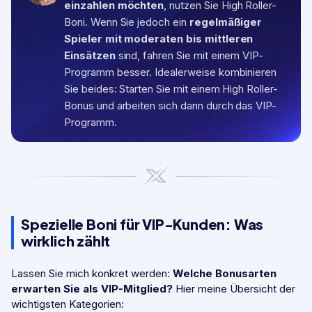
einzahlen möchten
, nutzen Sie High Roller-
Boni. Wenn Sie jedoch ein
regelmäßiger
Spieler mit moderaten bis mittleren
Einsätzen
sind, fahren Sie mit einem VIP-
Programm besser. Idealerweise kombinieren
Sie beides: Starten Sie mit einem High Roller-
Bonus und arbeiten sich dann durch das VIP-
Programm.
Spezielle Boni für VIP-Kunden: Was
wirklich zählt
Lassen Sie mich konkret werden:
Welche Bonusarten
erwarten Sie als VIP-Mitglied?
Hier meine Übersicht der
wichtigsten Kategorien: