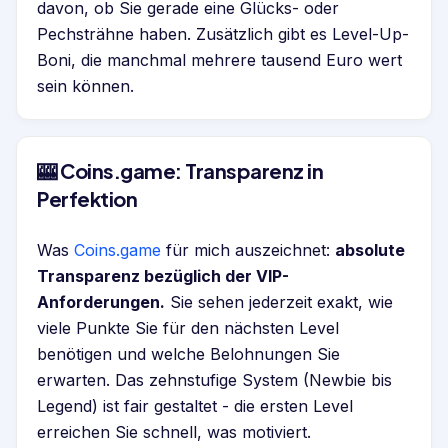
davon, ob Sie gerade eine Glücks- oder
Pechsträhne haben. Zusätzlich gibt es Level-Up-
Boni, die manchmal mehrere tausend Euro wert
sein können.
🎰 Coins.game: Transparenz in
Perfektion
Was
Coins.game
für mich auszeichnet:
absolute
Transparenz bezüglich der VIP-
Anforderungen.
Sie sehen jederzeit exakt, wie
viele Punkte Sie für den nächsten Level
benötigen und welche Belohnungen Sie
erwarten. Das zehnstufige System (Newbie bis
Legend) ist fair gestaltet - die ersten Level
erreichen Sie schnell, was motiviert.