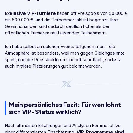
Exklusive VIP-Turniere
haben oft Preispools von 50.000 €
bis 500.000 €, und die Teilnehmerzahl ist begrenzt. Ihre
Gewinnchancen sind dadurch deutlich höher als bei
öffentlichen Turnieren mit tausenden Teilnehmern.
Ich habe selbst an solchen Events teilgenommen - die
Atmosphäre ist besonders, weil man gegen Gleichgesinnte
spielt, und die Preisstrukturen sind oft sehr flach, sodass
auch mittlere Platzierungen gut belohnt werden.
Mein persönliches Fazit: Für wen lohnt
sich VIP-Status wirklich?
Nach all meinen Erfahrungen und Analysen komme ich zu
einer differenzierten Einschätzung:
VIP-Programme sind