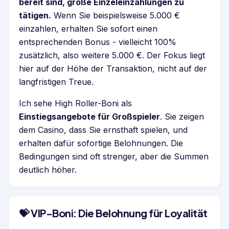
bereit sind, große Einzeleinzahlungen zu
tätigen.
Wenn Sie beispielsweise 5.000 €
einzahlen, erhalten Sie sofort einen
entsprechenden Bonus - vielleicht 100%
zusätzlich, also weitere 5.000 €. Der Fokus liegt
hier auf der Höhe der Transaktion, nicht auf der
langfristigen Treue.
Ich sehe High Roller-Boni als
Einstiegsangebote für Großspieler
. Sie zeigen
dem Casino, dass Sie ernsthaft spielen, und
erhalten dafür sofortige Belohnungen. Die
Bedingungen sind oft strenger, aber die Summen
deutlich höher.
💝 VIP-Boni: Die Belohnung für Loyalität