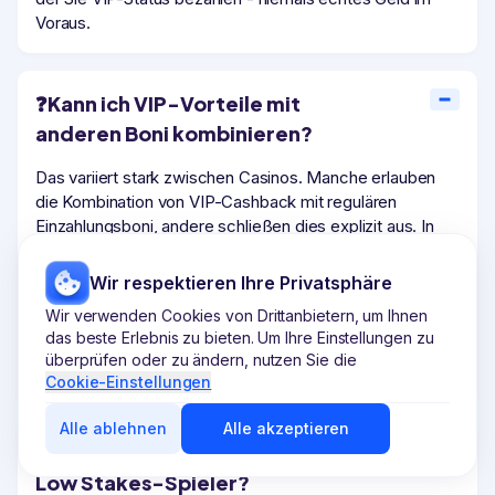
Voraus.
❓Kann ich VIP-Vorteile mit
anderen Boni kombinieren?
Das variiert stark zwischen Casinos. Manche erlauben
die Kombination von VIP-Cashback mit regulären
Einzahlungsboni, andere schließen dies explizit aus. In
meiner Erfahrung sind die besten Programme flexibel:
Sie können wählen, ob Sie einen Standard-Bonus oder
Wir respektieren Ihre Privatsphäre
ein personalisiertes VIP-Angebot nutzen möchten. Ich
Wir verwenden Cookies von Drittanbietern, um Ihnen
rate Ihnen, vor der Inanspruchnahme mehrerer Boni mit
das beste Erlebnis zu bieten. Um Ihre Einstellungen zu
Ihrem VIP-Manager zu sprechen - oft gibt es inoffizielle
überprüfen oder zu ändern, nutzen Sie die
Möglichkeiten, die nicht öffentlich kommuniziert werden.
Cookie-Einstellungen
Alle ablehnen
Alle akzeptieren
❓Gibt es auch VIP-Programme für
Low Stakes-Spieler?