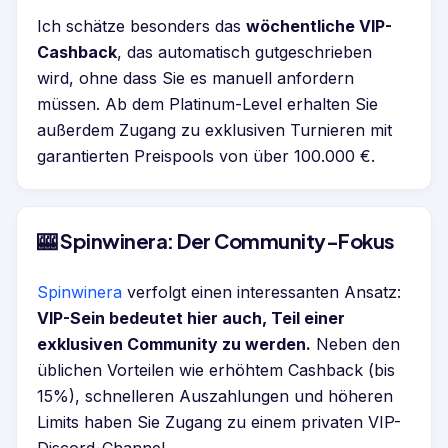
Ich schätze besonders das
wöchentliche VIP-
Cashback
, das automatisch gutgeschrieben
wird, ohne dass Sie es manuell anfordern
müssen. Ab dem Platinum-Level erhalten Sie
außerdem Zugang zu exklusiven Turnieren mit
garantierten Preispools von über 100.000 €.
🎰 Spinwinera: Der Community-Fokus
Spinwinera
verfolgt einen interessanten Ansatz:
VIP-Sein bedeutet hier auch, Teil einer
exklusiven Community zu werden.
Neben den
üblichen Vorteilen wie erhöhtem Cashback (bis
15%), schnelleren Auszahlungen und höheren
Limits haben Sie Zugang zu einem privaten VIP-