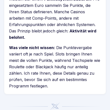
eingesetztem Euro sammeln Sie Punkte, die
Ihren Status definieren. Manche Casinos
arbeiten mit Comp-Points, andere mit
Erfahrungspunkten oder ähnlichen Systemen.
Das Prinzip bleibt jedoch gleich:
Aktivität wird
belohnt.
Was viele nicht wissen:
Die Punktevergabe
variiert oft je nach Spiel. Slots bringen Ihnen
meist die vollen Punkte, während Tischspiele wie
Roulette oder Blackjack häufig nur anteilig
zählen. Ich rate Ihnen, diese Details genau zu
prüfen, bevor Sie sich auf ein bestimmtes
Programm festlegen.