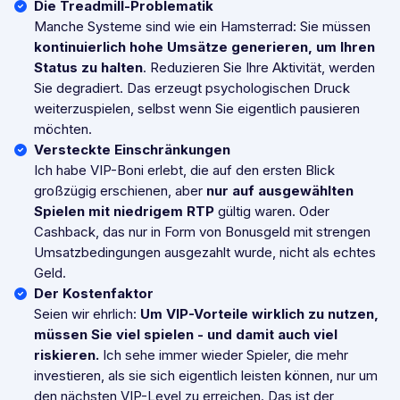
Die Treadmill-Problematik
Manche Systeme sind wie ein Hamsterrad: Sie müssen
kontinuierlich hohe Umsätze generieren, um Ihren
Status zu halten
. Reduzieren Sie Ihre Aktivität, werden
Sie degradiert. Das erzeugt psychologischen Druck
weiterzuspielen, selbst wenn Sie eigentlich pausieren
möchten.
Versteckte Einschränkungen
Ich habe VIP-Boni erlebt, die auf den ersten Blick
großzügig erschienen, aber
nur auf ausgewählten
Spielen mit niedrigem RTP
gültig waren. Oder
Cashback, das nur in Form von Bonusgeld mit strengen
Umsatzbedingungen ausgezahlt wurde, nicht als echtes
Geld.
Der Kostenfaktor
Seien wir ehrlich:
Um VIP-Vorteile wirklich zu nutzen,
müssen Sie viel spielen - und damit auch viel
riskieren.
Ich sehe immer wieder Spieler, die mehr
investieren, als sie sich eigentlich leisten können, nur um
den nächsten VIP-Level zu erreichen. Das ist der