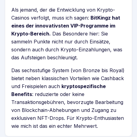
Als jemand, der die Entwicklung von Krypto-
Casinos verfolgt, muss ich sagen:
BitKingz hat
eines der innovativsten VIP-Programme im
Krypto-Bereich.
Das Besondere hier: Sie
sammeln Punkte nicht nur durch Einsätze,
sondern auch durch Krypto-Einzahlungen, was
das Aufsteigen beschleunigt.
Das sechsstufige System (von Bronze bis Royal)
bietet neben klassischen Vorteilen wie Cashback
und Freispielen auch
kryptospezifische
Benefits
: reduzierte oder keine
Transaktionsgebühren, bevorzugte Bearbeitung
von Blockchain-Abhebungen und Zugang zu
exklusiven NFT-Drops. Für Krypto-Enthusiasten
wie mich ist das ein echter Mehrwert.