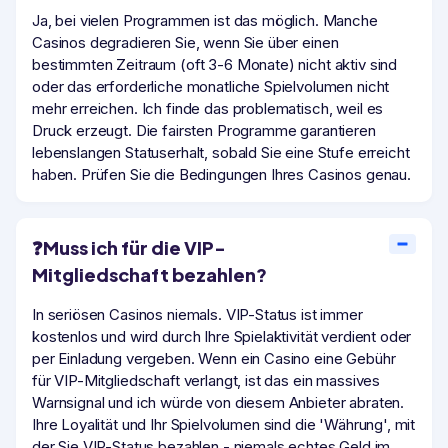
Ja, bei vielen Programmen ist das möglich. Manche
Casinos degradieren Sie, wenn Sie über einen
bestimmten Zeitraum (oft 3-6 Monate) nicht aktiv sind
oder das erforderliche monatliche Spielvolumen nicht
mehr erreichen. Ich finde das problematisch, weil es
Druck erzeugt. Die fairsten Programme garantieren
lebenslangen Statuserhalt, sobald Sie eine Stufe erreicht
haben. Prüfen Sie die Bedingungen Ihres Casinos genau.
❓Muss ich für die VIP-
Mitgliedschaft bezahlen?
In seriösen Casinos niemals. VIP-Status ist immer
kostenlos und wird durch Ihre Spielaktivität verdient oder
per Einladung vergeben. Wenn ein Casino eine Gebühr
für VIP-Mitgliedschaft verlangt, ist das ein massives
Warnsignal und ich würde von diesem Anbieter abraten.
Ihre Loyalität und Ihr Spielvolumen sind die 'Währung', mit
der Sie VIP-Status bezahlen - niemals echtes Geld im