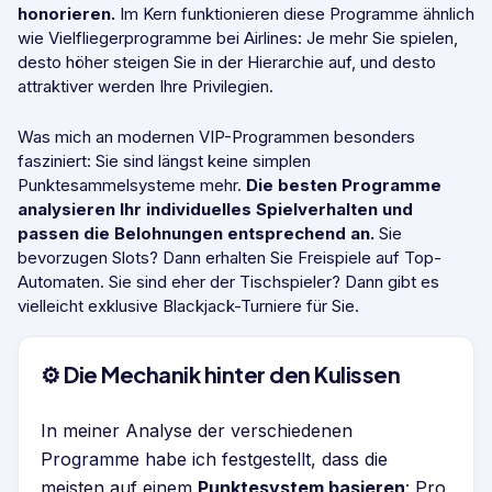
honorieren.
Im Kern funktionieren diese Programme ähnlich
wie Vielfliegerprogramme bei Airlines: Je mehr Sie spielen,
desto höher steigen Sie in der Hierarchie auf, und desto
attraktiver werden Ihre Privilegien.
Was mich an modernen VIP-Programmen besonders
fasziniert: Sie sind längst keine simplen
Punktesammelsysteme mehr.
Die besten Programme
analysieren Ihr individuelles Spielverhalten und
passen die Belohnungen entsprechend an.
Sie
bevorzugen Slots? Dann erhalten Sie Freispiele auf Top-
Automaten. Sie sind eher der Tischspieler? Dann gibt es
vielleicht exklusive Blackjack-Turniere für Sie.
⚙️ Die Mechanik hinter den Kulissen
In meiner Analyse der verschiedenen
Programme habe ich festgestellt, dass die
meisten auf einem
Punktesystem basieren
: Pro