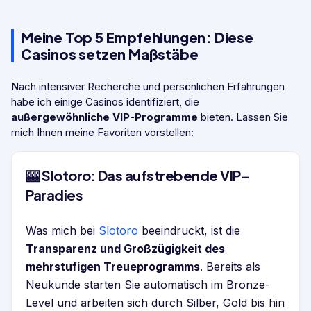
Meine Top 5 Empfehlungen: Diese
Casinos setzen Maßstäbe
Nach intensiver Recherche und persönlichen Erfahrungen
habe ich einige Casinos identifiziert, die
außergewöhnliche VIP-Programme
bieten. Lassen Sie
mich Ihnen meine Favoriten vorstellen:
🎰 Slotoro: Das aufstrebende VIP-
Paradies
Was mich bei
Slotoro
beeindruckt, ist die
Transparenz und Großzügigkeit des
mehrstufigen Treueprogramms
. Bereits als
Neukunde starten Sie automatisch im Bronze-
Level und arbeiten sich durch Silber, Gold bis hin