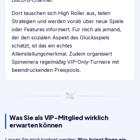
Discord-Channel.
Dort tauschen sich High Roller aus, teilen
Strategien und werden vorab über neue Spiele
oder Features informiert. Für mich als jemand,
der den sozialen Aspekt des Glücksspiels
schätzt, ist das ein echtes
Alleinstellungsmerkmal. Zudem organisiert
Spinwinera regelmäßig VIP-Only-Turniere mit
beeindruckenden Preispools.
Was Sie als VIP-Mitglied wirklich
erwarten können
Lassen Sie mich konkret werden:
Was bringt Ihnen ein