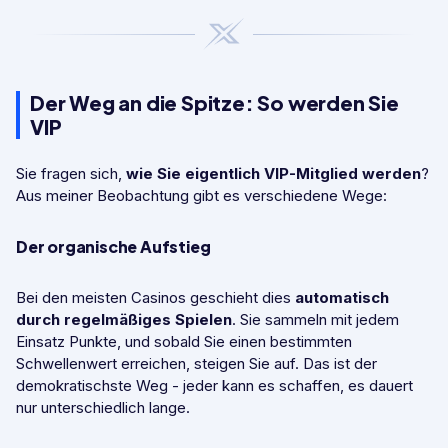
Der Weg an die Spitze: So werden Sie
VIP
Sie fragen sich,
wie Sie eigentlich VIP-Mitglied werden
?
Aus meiner Beobachtung gibt es verschiedene Wege:
Der organische Aufstieg
Bei den meisten Casinos geschieht dies
automatisch
durch regelmäßiges Spielen
. Sie sammeln mit jedem
Einsatz Punkte, und sobald Sie einen bestimmten
Schwellenwert erreichen, steigen Sie auf. Das ist der
demokratischste Weg - jeder kann es schaffen, es dauert
nur unterschiedlich lange.