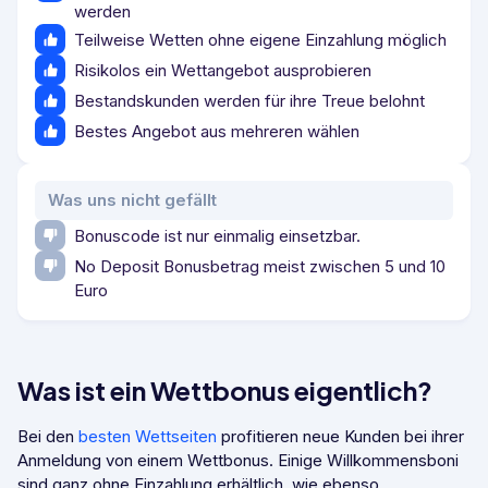
werden
Teilweise Wetten ohne eigene Einzahlung möglich
Risikolos ein Wettangebot ausprobieren
Bestandskunden werden für ihre Treue belohnt
Bestes Angebot aus mehreren wählen
Was uns nicht gefällt
Bonuscode ist nur einmalig einsetzbar.
No Deposit Bonusbetrag meist zwischen 5 und 10
Euro
Was ist ein Wettbonus eigentlich?
Bei den
besten Wettseiten
profitieren neue Kunden bei ihrer
Anmeldung von einem Wettbonus. Einige Willkommensboni
sind ganz ohne Einzahlung erhältlich, wie ebenso