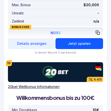
Max. Bonus
$20,000
Umsatz
-
Zeitlimit
n/a
BONUS CODE
NOX5
Details anzeigen
Jetzt spielen
In dieser Woche
0
mal benutzt
10
4.4/5
20bet Wettbonus Informationen
Willkommensbonus bis zu 100€
Min. Einzahlung
10€