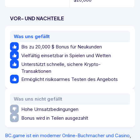
VOR- UND NACHTEILE
Was uns gefällt
Bis zu 20,000 $ Bonus für Neukunden
Vielfältig einsetzbar in Spielen und Wetten
Unterstützt schnelle, sichere Krypto-
Transaktionen
Ermöglicht risikoarmes Testen des Angebots
Was uns nicht gefällt
Hohe Umsatzbedingungen
Bonus wird in Teilen ausgezahlt
BC.game ist ein moderner Online-Buchmacher und Casino
,