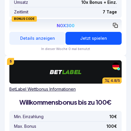
Umsatz
10
x Bonus + Einz.
Zeitlimit
7 Tage
BONUS CODE
NOX300
Details anzeigen
Jetzt spielen
In dieser Woche
0
mal benutzt
5
4.8/5
BetLabel Wettbonus Informationen
Willkommensbonus bis zu 100€
Min. Einzahlung
10€
Max. Bonus
100€