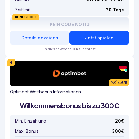
Zeitlimit
30 Tage
BONUS CODE
KEIN CODE NÖTIG
Details anzeigen
Jetzt spielen
In dieser Woche
0
mal benutzt
4
4.6/5
Optimbet Wettbonus Informationen
Willkommensbonus bis zu 300€
Min. Einzahlung
20€
Max. Bonus
300€