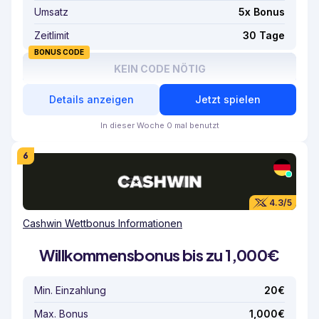
Umsatz
5
x Bonus
Zeitlimit
30 Tage
BONUS CODE
KEIN CODE NÖTIG
Details anzeigen
Jetzt spielen
In dieser Woche
0
mal benutzt
6
4.3/5
Cashwin Wettbonus Informationen
Willkommensbonus bis zu 1,000€
Min. Einzahlung
20€
Max. Bonus
1,000€