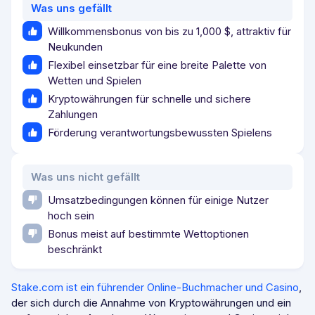
Was uns gefällt
Willkommensbonus von bis zu 1,000 $, attraktiv für
Neukunden
Flexibel einsetzbar für eine breite Palette von
Wetten und Spielen
Kryptowährungen für schnelle und sichere
Zahlungen
Förderung verantwortungsbewussten Spielens
Was uns nicht gefällt
Umsatzbedingungen können für einige Nutzer
hoch sein
Bonus meist auf bestimmte Wettoptionen
beschränkt
Stake.com ist ein führender Online-Buchmacher und Casino
,
der sich durch die Annahme von Kryptowährungen und ein