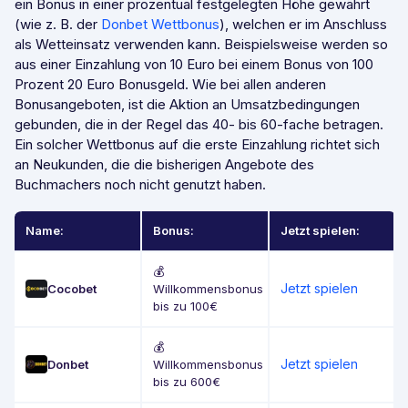
ein Bonus in einer prozentual festgelegten Höhe gewährt
(wie z. B. der
Donbet Wettbonus
), welchen er im Anschluss
als Wetteinsatz verwenden kann. Beispielsweise werden so
aus einer Einzahlung von 10 Euro bei einem Bonus von 100
Prozent 20 Euro Bonusgeld. Wie bei allen anderen
Bonusangeboten, ist die Aktion an Umsatzbedingungen
gebunden, die in der Regel das 40- bis 60-fache betragen.
Ein solcher Wettbonus auf die erste Einzahlung richtet sich
an Neukunden, die die bisherigen Angebote des
Buchmachers noch nicht genutzt haben.
Name
:
Bonus
:
Jetzt spielen
:
💰
Jetzt spielen
Cocobet
Willkommensbonus
bis zu 100€
💰
Jetzt spielen
Donbet
Willkommensbonus
bis zu 600€