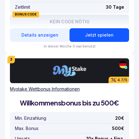
Zeitlimit
30 Tage
BONUS CODE
KEIN CODE NÖTIG
Details anzeigen
Jetzt spielen
In dieser Woche
0
mal benutzt
3
4.7/5
Mystake Wettbonus Informationen
Willkommensbonus bis zu 500€
Min. Einzahlung
20€
Max. Bonus
500€
Umsatz
10
x Bonus + Einz.