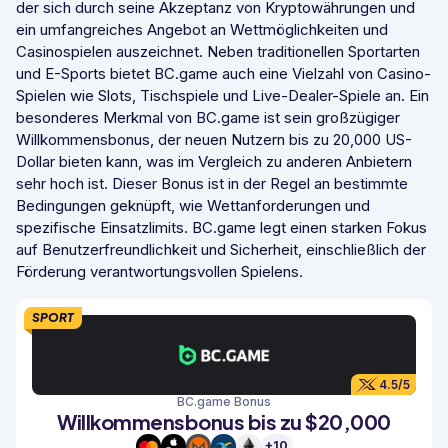
der sich durch seine Akzeptanz von Kryptowährungen und
ein umfangreiches Angebot an Wettmöglichkeiten und
Casinospielen auszeichnet. Neben traditionellen Sportarten
und E-Sports bietet BC.game auch eine Vielzahl von Casino-
Spielen wie Slots, Tischspiele und Live-Dealer-Spiele an. Ein
besonderes Merkmal von BC.game ist sein großzügiger
Willkommensbonus, der neuen Nutzern bis zu 20,000 US-
Dollar bieten kann, was im Vergleich zu anderen Anbietern
sehr hoch ist. Dieser Bonus ist in der Regel an bestimmte
Bedingungen geknüpft, wie Wettanforderungen und
spezifische Einsatzlimits. BC.game legt einen starken Fokus
auf Benutzerfreundlichkeit und Sicherheit, einschließlich der
Förderung verantwortungsvollen Spielens.
SPORT
4.5/5
BC.game
Bonus
Willkommensbonus bis zu $20,000
+
10