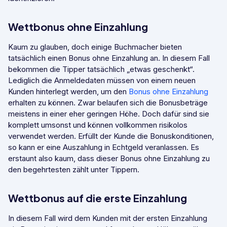
Wettbonus ohne Einzahlung
Kaum zu glauben, doch einige Buchmacher bieten
tatsächlich einen Bonus ohne Einzahlung an. In diesem Fall
bekommen die Tipper tatsächlich „etwas geschenkt“.
Lediglich die Anmeldedaten müssen von einem neuen
Kunden hinterlegt werden, um den
Bonus ohne Einzahlung
erhalten zu können. Zwar belaufen sich die Bonusbeträge
meistens in einer eher geringen Höhe. Doch dafür sind sie
komplett umsonst und können vollkommen risikolos
verwendet werden. Erfüllt der Kunde die Bonuskonditionen,
so kann er eine Auszahlung in Echtgeld veranlassen. Es
erstaunt also kaum, dass dieser Bonus ohne Einzahlung zu
den begehrtesten zählt unter Tippern.
Wettbonus auf die erste Einzahlung
In diesem Fall wird dem Kunden mit der ersten Einzahlung