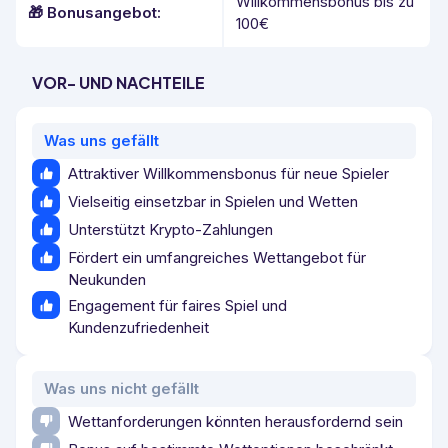
Willkommensbonus bis zu
🎁
Bonusangebot
:
100€
VOR- UND NACHTEILE
Was uns gefällt
Attraktiver Willkommensbonus für neue Spieler
Vielseitig einsetzbar in Spielen und Wetten
Unterstützt Krypto-Zahlungen
Fördert ein umfangreiches Wettangebot für
Neukunden
Engagement für faires Spiel und
Kundenzufriedenheit
Was uns nicht gefällt
Wettanforderungen könnten herausfordernd sein