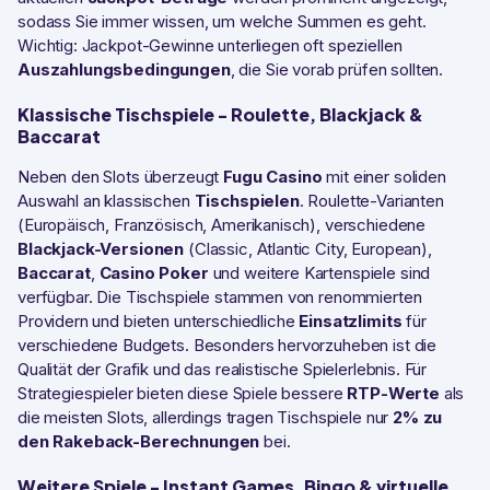
sodass Sie immer wissen, um welche Summen es geht.
Wichtig: Jackpot-Gewinne unterliegen oft speziellen
Auszahlungsbedingungen
, die Sie vorab prüfen sollten.
Klassische Tischspiele - Roulette, Blackjack &
Baccarat
Neben den Slots überzeugt
Fugu Casino
mit einer soliden
Auswahl an klassischen
Tischspielen
. Roulette-Varianten
(Europäisch, Französisch, Amerikanisch), verschiedene
Blackjack-Versionen
(Classic, Atlantic City, European),
Baccarat
,
Casino Poker
und weitere Kartenspiele sind
verfügbar. Die Tischspiele stammen von renommierten
Providern und bieten unterschiedliche
Einsatzlimits
für
verschiedene Budgets. Besonders hervorzuheben ist die
Qualität der Grafik und das realistische Spielerlebnis. Für
Strategiespieler bieten diese Spiele bessere
RTP-Werte
als
die meisten Slots, allerdings tragen Tischspiele nur
2% zu
den Rakeback-Berechnungen
bei.
Weitere Spiele - Instant Games, Bingo & virtuelle