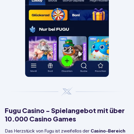
Fugu Casino - Spielangebot mit über
10.000 Casino Games
Das Herzstück von Fugu ist zweifellos der
Casino-Bereich