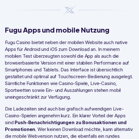
Fugu Apps und mobile Nutzung
Fugu Casino bietet neben der mobilen Website auch native
Apps für Android und iOS zum Download an. In meinem
mobilen Test überzeugten sowohl die App als auch die
browserbasierte Version mit einer stabilen Performance auf
Smartphones und Tablets. Das Interface ist übersichtlich
gestaltet und optimal auf Touchscreen-Bedienung ausgelegt.
Sämtliche Funktionen wie Casino-Spiele, Live-Casino,
Sportwetten sowie Ein- und Auszahlungen stehen mobil
uneingeschränkt zur Verfügung.
Die Ladezeiten sind auch bei grafisch aufwendigen Live-
Casino-Spielen angenehm kurz. Ein klarer Vorteil der Apps
sind
Push-Benachrichtigungen zu Bonusaktionen und
Promotionen
. Wer keinen Download möchte, kann alternativ
die mobile Webversion nutzen, die ebenfalls ein rundes