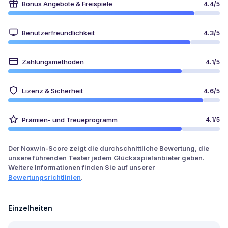
Bonus Angebote & Freispiele
4.4
/5
Benutzerfreundlichkeit
4.3
/5
Zahlungsmethoden
4.1
/5
Lizenz & Sicherheit
4.6
/5
Prämien- und Treueprogramm
4.1
/5
Der Noxwin-Score zeigt die durchschnittliche Bewertung, die
unsere führenden Tester jedem Glücksspielanbieter geben.
Weitere Informationen finden Sie auf unserer
Bewertungsrichtlinien
.
Einzelheiten