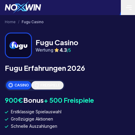
Home
/
Fugu Casino
Fugu Casino
4.3
Wertung
/5
Fugu Erfahrungen 2026
CASINO
FREISPIELE
900€
Bonus
+
500
Freispiele
Erstklassige Spielauswahl
Großzügige Aktionen
Schnelle Auszahlungen