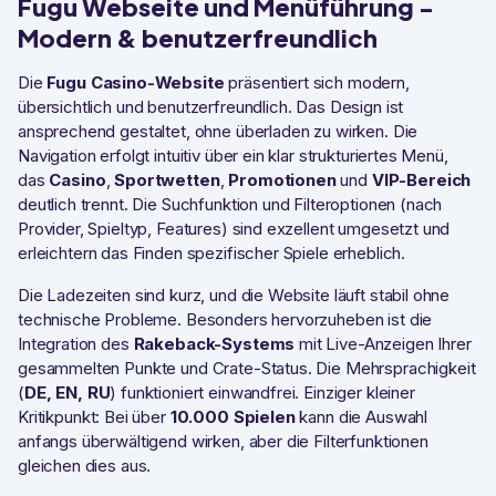
Fugu Webseite und Menüführung -
Modern & benutzerfreundlich
Die
Fugu Casino-Website
präsentiert sich modern,
übersichtlich und benutzerfreundlich. Das Design ist
ansprechend gestaltet, ohne überladen zu wirken. Die
Navigation erfolgt intuitiv über ein klar strukturiertes Menü,
das
Casino
,
Sportwetten
,
Promotionen
und
VIP-Bereich
deutlich trennt. Die Suchfunktion und Filteroptionen (nach
Provider, Spieltyp, Features) sind exzellent umgesetzt und
erleichtern das Finden spezifischer Spiele erheblich.
Die Ladezeiten sind kurz, und die Website läuft stabil ohne
technische Probleme. Besonders hervorzuheben ist die
Integration des
Rakeback-Systems
mit Live-Anzeigen Ihrer
gesammelten Punkte und Crate-Status. Die Mehrsprachigkeit
(
DE, EN, RU
) funktioniert einwandfrei. Einziger kleiner
Kritikpunkt: Bei über
10.000 Spielen
kann die Auswahl
anfangs überwältigend wirken, aber die Filterfunktionen
gleichen dies aus.