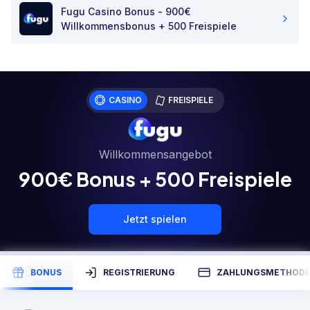
Fugu Casino Bonus - 900€
Willkommensbonus + 500 Freispiele
CASINO
FREISPIELE
Willkommensangebot
900€ Bonus + 500 Freispiele
Jetzt spielen
BONUS
REGISTRIERUNG
ZAHLUNGSMETHOD