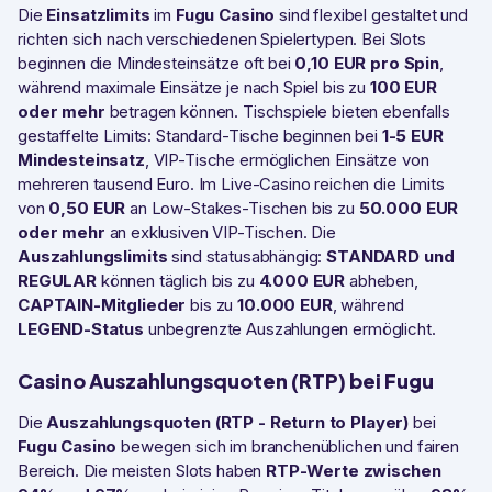
Die
Einsatzlimits
im
Fugu Casino
sind flexibel gestaltet und
richten sich nach verschiedenen Spielertypen. Bei Slots
beginnen die Mindesteinsätze oft bei
0,10 EUR pro Spin
,
während maximale Einsätze je nach Spiel bis zu
100 EUR
oder mehr
betragen können. Tischspiele bieten ebenfalls
gestaffelte Limits: Standard-Tische beginnen bei
1-5 EUR
Mindesteinsatz
, VIP-Tische ermöglichen Einsätze von
mehreren tausend Euro. Im Live-Casino reichen die Limits
von
0,50 EUR
an Low-Stakes-Tischen bis zu
50.000 EUR
oder mehr
an exklusiven VIP-Tischen. Die
Auszahlungslimits
sind statusabhängig:
STANDARD und
REGULAR
können täglich bis zu
4.000 EUR
abheben,
CAPTAIN-Mitglieder
bis zu
10.000 EUR
, während
LEGEND-Status
unbegrenzte Auszahlungen ermöglicht.
Casino Auszahlungsquoten (RTP) bei Fugu
Die
Auszahlungsquoten (RTP - Return to Player)
bei
Fugu Casino
bewegen sich im branchenüblichen und fairen
Bereich. Die meisten Slots haben
RTP-Werte zwischen