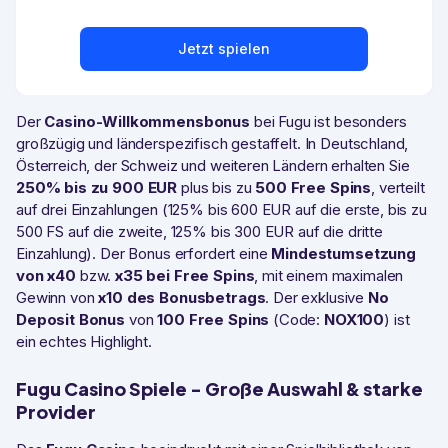
Jetzt spielen
Der
Casino-Willkommensbonus
bei Fugu ist besonders
großzügig und länderspezifisch gestaffelt. In Deutschland,
Österreich, der Schweiz und weiteren Ländern erhalten Sie
250% bis zu 900 EUR
plus bis zu
500 Free Spins
, verteilt
auf drei Einzahlungen (125% bis 600 EUR auf die erste, bis zu
500 FS auf die zweite, 125% bis 300 EUR auf die dritte
Einzahlung). Der Bonus erfordert eine
Mindestumsetzung
von x40
bzw.
x35 bei Free Spins
, mit einem maximalen
Gewinn von
x10 des Bonusbetrags
. Der exklusive
No
Deposit Bonus
von
100 Free Spins
(Code:
NOX100
) ist
ein echtes Highlight.
Fugu Casino Spiele - Große Auswahl & starke
Provider