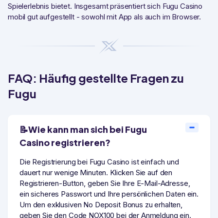
Spielerlebnis bietet. Insgesamt präsentiert sich Fugu Casino
mobil gut aufgestellt - sowohl mit App als auch im Browser.
FAQ: Häufig gestellte Fragen zu
Fugu
📝Wie kann man sich bei Fugu
Casino registrieren?
Die Registrierung bei Fugu Casino ist einfach und
dauert nur wenige Minuten. Klicken Sie auf den
Registrieren-Button, geben Sie Ihre E-Mail-Adresse,
ein sicheres Passwort und Ihre persönlichen Daten ein.
Um den exklusiven No Deposit Bonus zu erhalten,
geben Sie den Code NOX100 bei der Anmeldung ein.