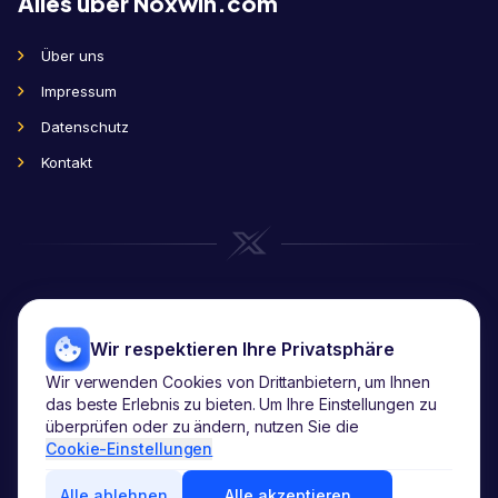
Alles über Noxwin.com
Über uns
Impressum
Datenschutz
Kontakt
Wir respektieren Ihre Privatsphäre
Wir verwenden Cookies von Drittanbietern, um Ihnen
das beste Erlebnis zu bieten. Um Ihre Einstellungen zu
Copyright
2026
© noxwin.com.
überprüfen oder zu ändern, nutzen Sie die
Alle Rechte vorbehalten.
Cookie-Einstellungen
Alle ablehnen
Alle akzeptieren