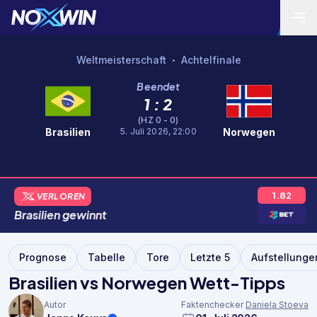
Weltmeisterschaft
Achtelfinale
•
Beendet
1 : 2
(HZ 0 - 0)
5. Juli 2026, 22:00
Brasilien
Norwegen
1.82
VERLOREN
Brasilien
gewinnt
Prognose
Tabelle
Tore
Letzte 5
Aufstellunge
Brasilien vs Norwegen Wett-Tipps
Autor
Faktenchecker
Daniela Stoeva