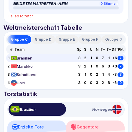
BEIDE TEAMS TREFFEN: NEIN
0
Stimmen
Failed to fetch
Weltmeisterschaft Tabelle
 B
Gruppe C
Gruppe D
Gruppe E
Gruppe F
Gruppe G
G
#
Team
Sp
S
U
N
T+
T−
Diff
Pkt
Brasilien
1
3
2
1
0
7
1
+6
7
Marokko
2
3
2
1
0
6
3
+3
7
Schottland
3
3
1
0
2
1
4
-3
3
Haiti
4
3
0
0
3
2
8
-6
0
Torstatistik
Brasilien
Norwegen
Erzielte Tore
Gegentore