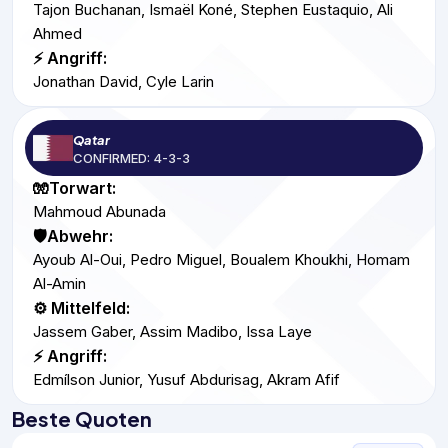
Tajon Buchanan, Ismaël Koné, Stephen Eustaquio, Ali
Ahmed
⚡ Angriff:
Jonathan David, Cyle Larin
Qatar
CONFIRMED: 4-3-3
🧤Torwart:
Mahmoud Abunada
🛡️Abwehr:
Ayoub Al-Oui, Pedro Miguel, Boualem Khoukhi, Homam
Al-Amin
⚙️ Mittelfeld:
Jassem Gaber, Assim Madibo, Issa Laye
⚡ Angriff:
Edmílson Junior, Yusuf Abdurisag, Akram Afif
Beste Quoten