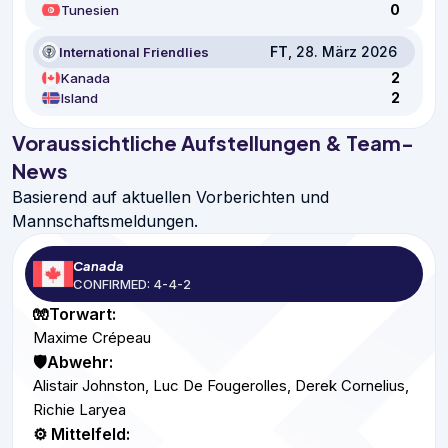
0
Tunesien
FT
, 28. März 2026
International Friendlies
2
Kanada
2
Island
Voraussichtliche Aufstellungen & Team-
News
Basierend auf aktuellen Vorberichten und
Mannschaftsmeldungen.
Canada
CONFIRMED: 4-4-2
🧤Torwart:
Maxime Crépeau
🛡️Abwehr:
Alistair Johnston, Luc De Fougerolles, Derek Cornelius,
Richie Laryea
⚙️ Mittelfeld: