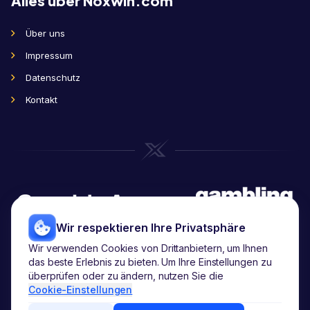
Alles über Noxwin.com
Über uns
Impressum
Datenschutz
Kontakt
Wir respektieren Ihre Privatsphäre
Wir verwenden Cookies von Drittanbietern, um Ihnen
Copyright
2026
© noxwin.com.
das beste Erlebnis zu bieten. Um Ihre Einstellungen zu
Alle Rechte vorbehalten.
überprüfen oder zu ändern, nutzen Sie die
Cookie-Einstellungen