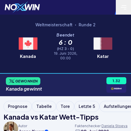
Weltmeisterschaft
Runde 2
•
Beendet
6 : 0
(HZ 3 - 0)
19. Juni 2026,
Kanada
Katar
00:00
1.32
GEWONNEN
Kanada
gewinnt
Prognose
Tabelle
Tore
Letzte 5
Aufstellunge
Kanada vs Katar Wett-Tipps
Autor
Faktenchecker
Daniela Stoeva