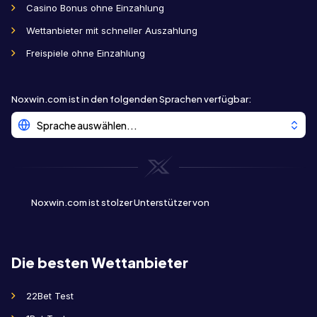
Casino Bonus ohne Einzahlung
Wettanbieter mit schneller Auszahlung
Freispiele ohne Einzahlung
Noxwin.com ist in den folgenden Sprachen verfügbar
:
Sprache auswählen...
Noxwin.com ist stolzer Unterstützer von
Die besten Wettanbieter
22Bet Test