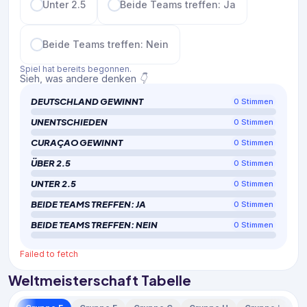
Unter 2.5
Beide Teams treffen: Ja
Beide Teams treffen: Nein
Spiel hat bereits begonnen.
Sieh, was andere denken 👇
DEUTSCHLAND GEWINNT
0
Stimmen
UNENTSCHIEDEN
0
Stimmen
CURAÇAO GEWINNT
0
Stimmen
ÜBER 2.5
0
Stimmen
UNTER 2.5
0
Stimmen
BEIDE TEAMS TREFFEN: JA
0
Stimmen
BEIDE TEAMS TREFFEN: NEIN
0
Stimmen
Failed to fetch
Weltmeisterschaft Tabelle