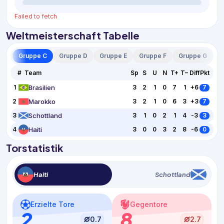
Failed to fetch
Weltmeisterschaft Tabelle
 B
Gruppe C
Gruppe D
Gruppe E
Gruppe F
Gruppe G
G
#
Team
Sp
S
U
N
T+
T−
Diff
Pkt
Brasilien
1
3
2
1
0
7
1
+6
7
Marokko
2
3
2
1
0
6
3
+3
7
Schottland
3
3
1
0
2
1
4
-3
3
Haiti
4
3
0
0
3
2
8
-6
0
Torstatistik
Haiti
Schottland
Erzielte Tore
Gegentore
2
8
0.7
2.7