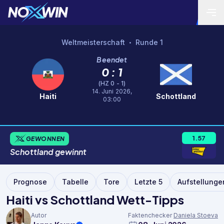
Weltmeisterschaft
Runde 1
•
Beendet
0 : 1
(HZ 0 - 1)
14. Juni 2026,
Haiti
Schottland
03:00
1.57
GEWONNEN
Schottland
gewinnt
Prognose
Tabelle
Tore
Letzte 5
Aufstellunge
Haiti vs Schottland Wett-Tipps
Autor
Faktenchecker
Daniela Stoeva