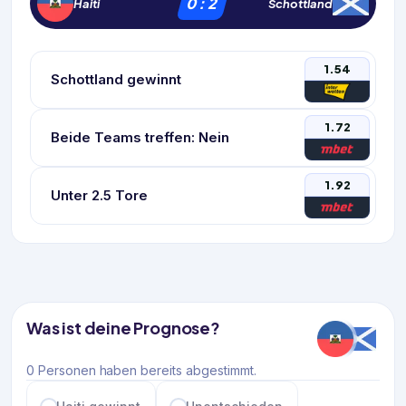
0
:
2
Haiti
Schottland
1.54
Schottland gewinnt
1.72
Beide Teams treffen: Nein
1.92
Unter 2.5 Tore
Was ist deine Prognose?
0 Personen haben bereits abgestimmt.