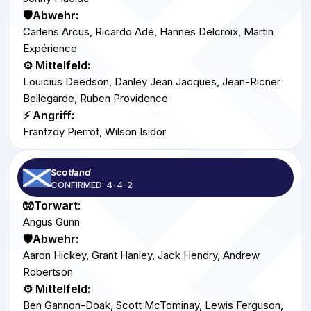
🛡️Abwehr:
Carlens Arcus, Ricardo Adé, Hannes Delcroix, Martin
Expérience
⚙️ Mittelfeld:
Louicius Deedson, Danley Jean Jacques, Jean-Ricner
Bellegarde, Ruben Providence
⚡ Angriff:
Frantzdy Pierrot, Wilson Isidor
Scotland
CONFIRMED: 4-4-2
🧤Torwart:
Angus Gunn
🛡️Abwehr:
Aaron Hickey, Grant Hanley, Jack Hendry, Andrew
Robertson
⚙️ Mittelfeld:
Ben Gannon-Doak, Scott McTominay, Lewis Ferguson,