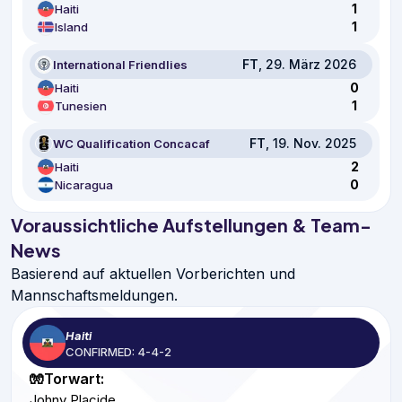
1
Haiti
1
Island
FT
, 29. März 2026
International Friendlies
0
Haiti
1
Tunesien
FT
, 19. Nov. 2025
WC Qualification Concacaf
2
Haiti
0
Nicaragua
Voraussichtliche Aufstellungen & Team-
News
Basierend auf aktuellen Vorberichten und
Mannschaftsmeldungen.
Haiti
CONFIRMED: 4-4-2
🧤Torwart:
Johny Placide