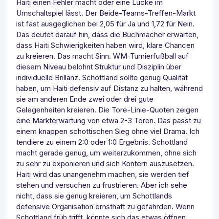
Haiti einen Fehler macht oder eine Lücke im
Umschaltspiel lässt. Der Beide-Teams-Treffen-Markt
ist fast ausgeglichen bei 2,05 für Ja und 1,72 für Nein.
Das deutet darauf hin, dass die Buchmacher erwarten,
dass Haiti Schwierigkeiten haben wird, klare Chancen
zu kreieren. Das macht Sinn. WM-Turnierfußball auf
diesem Niveau belohnt Struktur und Disziplin über
individuelle Brillanz. Schottland sollte genug Qualität
haben, um Haiti defensiv auf Distanz zu halten, während
sie am anderen Ende zwei oder drei gute
Gelegenheiten kreieren. Die Tore-Linie-Quoten zeigen
eine Markterwartung von etwa 2-3 Toren. Das passt zu
einem knappen schottischen Sieg ohne viel Drama. Ich
tendiere zu einem 2:0 oder 1:0 Ergebnis. Schottland
macht gerade genug, um weiterzukommen, ohne sich
zu sehr zu exponieren und sich Kontern auszusetzen.
Haiti wird das unangenehm machen, sie werden tief
stehen und versuchen zu frustrieren. Aber ich sehe
nicht, dass sie genug kreieren, um Schottlands
defensive Organisation ernsthaft zu gefährden. Wenn
Schottland früh trifft, könnte sich das etwas öffnen.