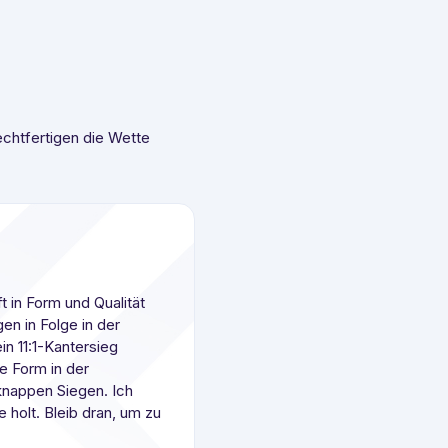
chtfertigen die Wette
in Form und Qualität
en in Folge in der
in 11:1-Kantersieg
e Form in der
knappen Siegen. Ich
 holt. Bleib dran, um zu