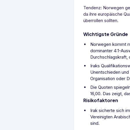
Tendenz: Norwegen gewi
da ihre europäische Qua
überrollen sollten.
Wichtigste Gründe
Norwegen kommt mit 
dominanter 4:1-Auswä
Durchschlagskraft, d
Iraks Qualifikation
Unentschieden und 
Organisation oder 
Die Quoten spiegeln 
16,00. Das zeigt, d
Risikofaktoren
Irak sicherte sich i
Vereinigten Arabisch
sind.