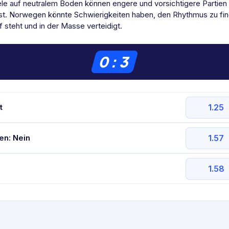
 auf neutralem Boden können engere und vorsichtigere Partien h
st. Norwegen könnte Schwierigkeiten haben, den Rhythmus zu fin
f steht und in der Masse verteidigt.
0
:
3
t
1.25
en: Nein
1.57
1.58