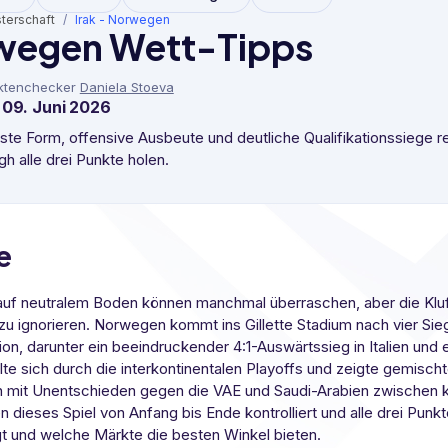
terschaft
/
Irak - Norwegen
rwegen Wett-Tipps
ktenchecker
Daniela Stoeva
09. Juni 2026
e Form, offensive Ausbeute und deutliche Qualifikationssiege re
gh alle drei Punkte holen.
e
f neutralem Boden können manchmal überraschen, aber die Kluft 
e zu ignorieren. Norwegen kommt ins Gillette Stadium nach vier Sieg
ion, darunter ein beeindruckender 4:1-Auswärtssieg in Italien und e
te sich durch die interkontinentalen Playoffs und zeigte gemischt
ion mit Unentschieden gegen die VAE und Saudi-Arabien zwischen 
dieses Spiel von Anfang bis Ende kontrolliert und alle drei Punkte
gt und welche Märkte die besten Winkel bieten.