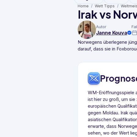
Home
/
Wett Tipps
/
Weltmeis
Irak vs No
Autor
Fa
Janne Kouva
Norwegens überlegene jüngst
darauf, dass sie in Foxborou
Prognos
WM-Eröffnungsspiele au
ist hier zu groß, um si
europäischen Qualifikat
gegen Moldau. Irak quäl
asiatischen Qualifikat
erwarte, dass Norwegen 
sehen, wo der Wert lie