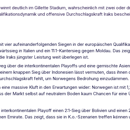
nnt deutlich im Gillette Stadium, wahrscheinlich mit zwei oder d
lifikationsdynamik und offensive Durchschlagskraft Iraks besche
vier aufeinanderfolgenden Siegen in der europäischen Qualifikati
rtssieg in Italien und ein 11:1-Kantersieg gegen Moldau. Das zeig
ie Iraks jüngster Leistung weit überlegen ist.
sweg über die interkontinentalen Playoffs und eine gemischte As
einem knappen Sieg über Indonesien lässt vermuten, dass ihnen 
Durchschlagskraft fehlt, um Norwegens Bedrohung einzudämmen.
eine massive Kluft in den Erwartungen wider: Norwegen ist mit 1,2
ass der Markt selbst auf neutralem Boden kaum Chancen für eine 
m interkontinentalen Playoff einen 2:1-Sieg über Bolivien und einen
en Emirate. Das zeigt, dass sie in K.o.-Szenarien treffen können u