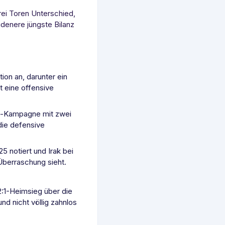
rei Toren Unterschied,
idenere jüngste Bilanz
on an, darunter ein
t eine offensive
ien-Kampagne mit zwei
die defensive
5 notiert und Irak bei
Überraschung sieht.
 2:1-Heimsieg über die
nd nicht völlig zahnlos