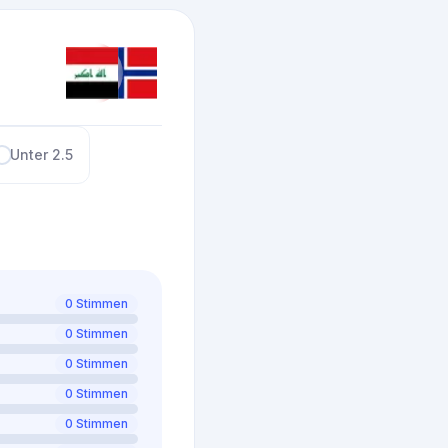
Unter 2.5
0
Stimmen
0
Stimmen
0
Stimmen
0
Stimmen
0
Stimmen