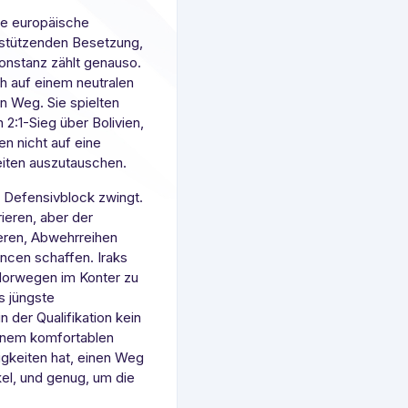
re europäische
erstützenden Besetzung,
 Konstanz zählt genauso.
ch auf einem neutralen
en Weg. Sie spielten
2:1-Sieg über Bolivien,
n nicht auf eine
eiten auszutauschen.
n Defensivblock zwingt.
ieren, aber der
ieren, Abwehrreihen
ancen schaffen. Iraks
, Norwegen im Konter zu
s jüngste
n der Qualifikation kein
einem komfortablen
igkeiten hat, einen Weg
kel, und genug, um die