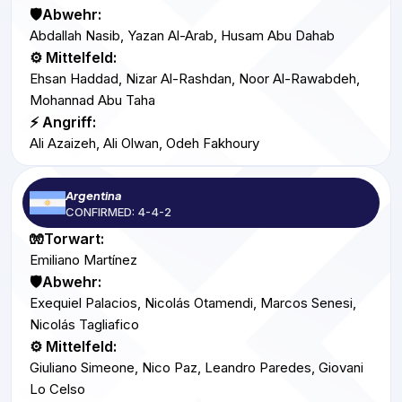
🛡️Abwehr:
Abdallah Nasib, Yazan Al-Arab, Husam Abu Dahab
⚙️ Mittelfeld:
Ehsan Haddad, Nizar Al-Rashdan, Noor Al-Rawabdeh,
Mohannad Abu Taha
⚡ Angriff:
Ali Azaizeh, Ali Olwan, Odeh Fakhoury
Argentina
CONFIRMED: 4-4-2
🧤Torwart:
Emiliano Martínez
🛡️Abwehr:
Exequiel Palacios, Nicolás Otamendi, Marcos Senesi,
Nicolás Tagliafico
⚙️ Mittelfeld:
Giuliano Simeone, Nico Paz, Leandro Paredes, Giovani
Lo Celso