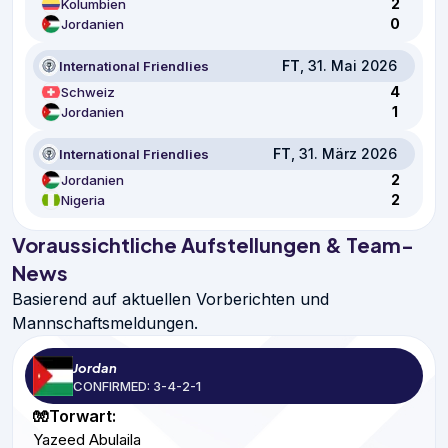
2
Kolumbien
0
Jordanien
FT
, 31. Mai 2026
International Friendlies
4
Schweiz
1
Jordanien
FT
, 31. März 2026
International Friendlies
2
Jordanien
2
Nigeria
Voraussichtliche Aufstellungen & Team-
News
Basierend auf aktuellen Vorberichten und
Mannschaftsmeldungen.
Jordan
CONFIRMED: 3-4-2-1
🧤Torwart:
Yazeed Abulaila