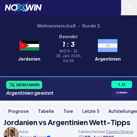
Weltmeisterschaft
Runde 3
•
Beendet
1 : 3
(HZ 0 - 2)
28. Juni 2026,
Jordanien
Argentinien
04:00
1.21
GEWONNEN
Argentinien
gewinnt
Prognose
Tabelle
Tore
Letzte 5
Aufstellunge
Jordanien vs Argentinien Wett-Tipps
Autor
Faktenchecker
Daniela Stoeva