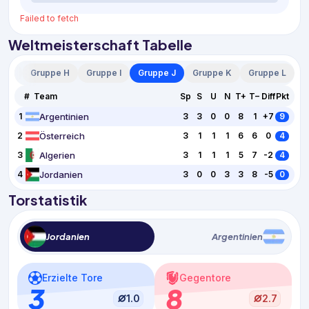
Failed to fetch
Weltmeisterschaft Tabelle
e G
Gruppe H
Gruppe I
Gruppe J
Gruppe K
Gruppe L
#
Team
Sp
S
U
N
T+
T−
Diff
Pkt
Argentinien
1
3
3
0
0
8
1
+7
9
Österreich
2
3
1
1
1
6
6
0
4
Algerien
3
3
1
1
1
5
7
-2
4
Jordanien
4
3
0
0
3
3
8
-5
0
Torstatistik
Jordanien
Argentinien
Erzielte Tore
Gegentore
3
8
1.0
2.7