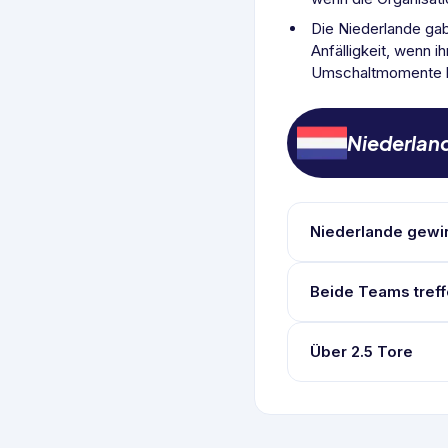
Die Niederlande gab
Anfälligkeit, wenn 
Umschaltmomente k
Niederlan
Niederlande gewi
Beide Teams treff
Über 2.5 Tore