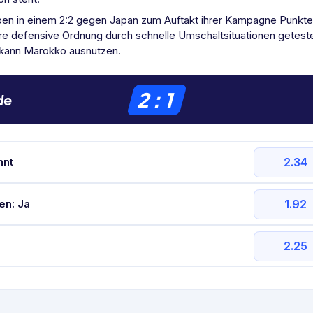
en in einem 2:2 gegen Japan zum Auftakt ihrer Kampagne Punkte 
ihre defensive Ordnung durch schnelle Umschaltsituationen geteste
ann Marokko ausnutzen.
2
:
1
de
nnt
2.34
en: Ja
1.92
2.25