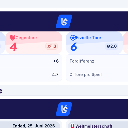
V
S
Gegentore
Erzielte Tore
4
6
1.3
2.0
+6
Tordifferenz
4.7
Ø Tore pro Spiel
e
V
S
Ended
, 25. Juni 2026
Weltmeisterschaft