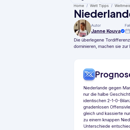
Home
/
Wett Tipps
/
Weltmeis
Niederland
Autor
Fa
Janne Kouva
Die überlegene Tordifferenz 
dominieren, machen sie zur 
Prognos
Niederlande gegen Maro
nur die halbe Geschich
identischen 2-1-0-Bilan
gnadenlosen Offensivle
gleich und kassierte nu
zu einem knappen Nieder
Unterschiede entschiede