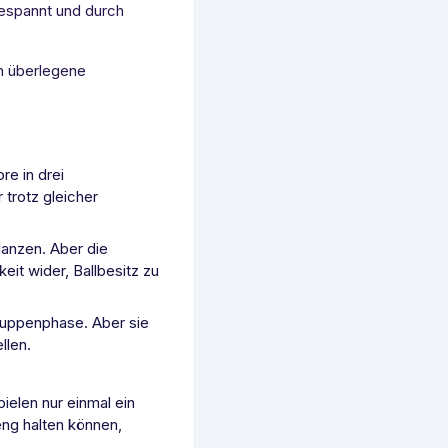
gespannt und durch
h überlegene
e in drei
trotz gleicher
lanzen. Aber die
eit wider, Ballbesitz zu
Gruppenphase. Aber sie
llen.
ielen nur einmal ein
eng halten können,