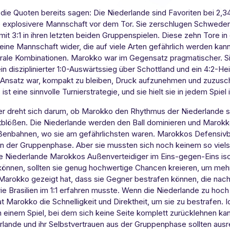
die Quoten bereits sagen: Die Niederlande sind Favoriten bei 2,34,
ie explosivere Mannschaft vor dem Tor. Sie zerschlugen Schweden
mit 3:1 in ihren letzten beiden Gruppenspielen. Diese zehn Tore in 
 eine Mannschaft wider, die auf viele Arten gefährlich werden kann
trale Kombinationen. Marokko war im Gegensatz pragmatischer. Si
ein disziplinierter 1:0-Auswärtssieg über Schottland und ein 4:2-He
 Ansatz war, kompakt zu bleiben, Druck aufzunehmen und zuzusch
ist eine sinnvolle Turnierstrategie, und sie hielt sie in jedem Spie
er dreht sich darum, ob Marokko den Rhythmus der Niederlande s
tblößen. Die Niederlande werden den Ball dominieren und Marokko
ßenbahnen, wo sie am gefährlichsten waren. Marokkos Defensivb
 in der Gruppenphase. Aber sie mussten sich noch keinem so viels
ie Niederlande Marokkos Außenverteidiger im Eins-gegen-Eins isoli
können, sollten sie genug hochwertige Chancen kreieren, um mehr
 Marokko gezeigt hat, dass sie Gegner bestrafen können, die nachl
e Brasilien im 1:1 erfahren musste. Wenn die Niederlande zu hoch
t Marokko die Schnelligkeit und Direktheit, um sie zu bestrafen. 
n einem Spiel, bei dem sich keine Seite komplett zurücklehnen ka
erlande und ihr Selbstvertrauen aus der Gruppenphase sollten aus