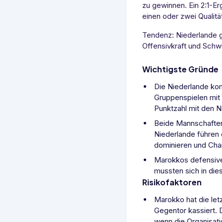
zu gewinnen. Ein 2:1-Er
einen oder zwei Quali
Tendenz: Niederlande 
Offensivkraft und Sch
Wichtigste Gründe
Die Niederlande kom
Gruppenspielen mit
Punktzahl mit den N
Beide Mannschaften 
Niederlande führen 
dominieren und Chan
Marokkos defensive 
mussten sich in dies
Risikofaktoren
Marokko hat die let
Gegentor kassiert. 
wenn die Organisati