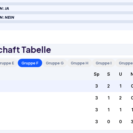
N: JA
N: NEIN
haft Tabelle
ruppe E
Gruppe F
Gruppe G
Gruppe H
Gruppe I
Gruppe
Sp
S
U
3
2
1
3
1
2
3
1
1
3
0
0