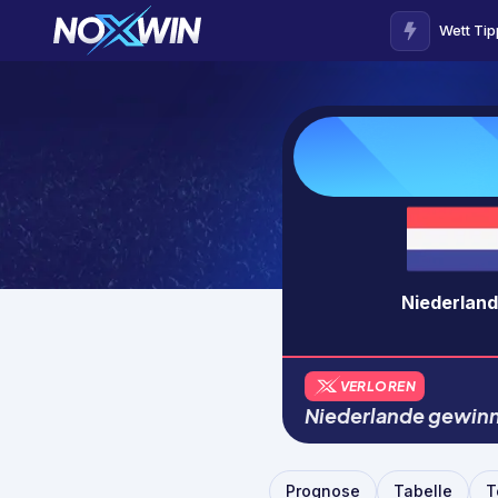
Wett Tip
Wettbonus
Casino Bonus
Top Wettanbieter
Online Casinos
Bester Wettbonus
Bester Casino Bonus
Top Wettanbieter
Top Online Casinos
Wettbonus ohne Einzahlung
Freispiele ohne Einzahlung
Wettanbieter mit schn
Neue Online Casinos
Auszahlung
Gratis Wetten
Casino Bonus ohne
Beste Crypto Casinos
Einzahlung
Unbekannte Wettanbi
Casinos ohne Lizenz
Niederlan
Top Casino Bonus Codes
Top Crypto Wettanbie
Casinos ohne Lugas
Crypto Casino Bonus
Wettanbieter mit hoh
VERLOREN
Auszahlungsquote
Casinos ohne OASIS
Niederlande
gewinn
Prognose
Tabelle
T