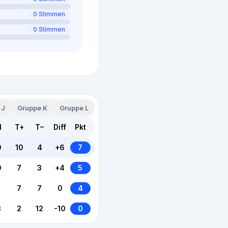
0
Stimmen
0
Stimmen
 J
Gruppe K
Gruppe L
N
T+
T−
Diff
Pkt
0
10
4
+6
7
0
7
3
+4
5
1
7
7
0
4
3
2
12
-10
0