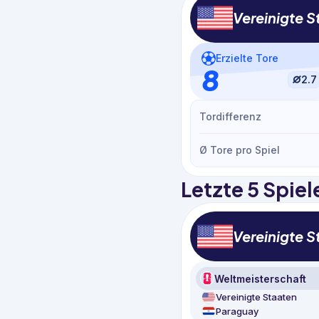
Vereinigte S
Erzielte Tore
8
2.7
Tordifferenz
Ø Tore pro Spiel
Letzte 5 Spiel
Vereinigte S
Weltmeisterschaft
Vereinigte Staaten
Paraguay