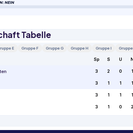
N: NEIN
haft Tabelle
ruppe E
Gruppe F
Gruppe G
Gruppe H
Gruppe I
Gruppe
Sp
S
U
ten
3
2
0
3
1
1
3
1
1
3
1
0