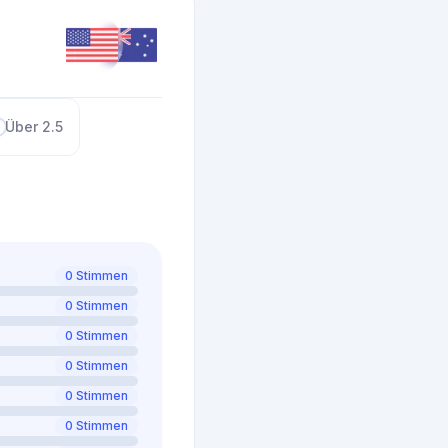
Über 2.5
0
Stimmen
0
Stimmen
0
Stimmen
0
Stimmen
0
Stimmen
0
Stimmen