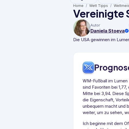
Home
/
Wett Tipps
/
Weltmeis
Vereinigte 
Autor
Daniela Stoeva
Die USA gewinnen im Lumen F
Prognos
WM-Fußball im Lumen Fi
sind Favoriten bei 1,77
Mitte bei 3,94. Diese S
die Eigenschaft, Vorteil
unbequem macht und bei
weiter, um zu sehen, wo
Ich beginne mit dem Off