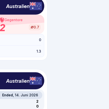
Australien
Gegentore
2
0.7
0
1.3
Australien
Ended
, 14. Juni 2026
2
0