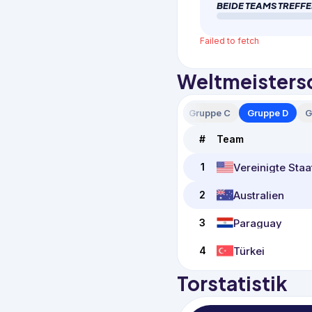
BEIDE TEAMS TREFFE
Failed to fetch
Weltmeistersc
Gruppe A
Gruppe B
Gruppe C
Gruppe D
G
#
Team
Vereinigte Staa
1
Australien
2
Paraguay
3
Türkei
4
Torstatistik