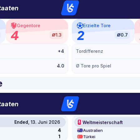
V
S
taaten
Gegentore
Erzielte Tore
4
2
1.3
0.7
+4
Tordifferenz
4.0
Ø Tore pro Spiel
e
V
S
taaten
Ended
, 13. Juni 2026
Weltmeisterschaft
4
Australien
1
Türkei