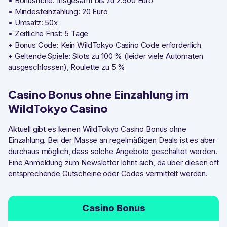
• Bonushöhe: Insgesamt bis zu 2.500 Euro
• Mindesteinzahlung: 20 Euro
• Umsatz: 50x
• Zeitliche Frist: 5 Tage
• Bonus Code: Kein WildTokyo Casino Code erforderlich
• Geltende Spiele: Slots zu 100 % (leider viele Automaten
ausgeschlossen), Roulette zu 5 %
Casino Bonus ohne Einzahlung im
WildTokyo Casino
Aktuell gibt es keinen WildTokyo Casino Bonus ohne
Einzahlung. Bei der Masse an regelmäßigen Deals ist es aber
durchaus möglich, dass solche Angebote geschaltet werden.
Eine Anmeldung zum Newsletter lohnt sich, da über diesen oft
entsprechende Gutscheine oder Codes vermittelt werden.
Casino Bonus