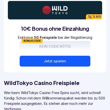
3.9/5
10€ Bonus ohne Einzahlung
Exklusive
50 Freispiele
bei der Registrierung
BONUS CODE
KEIN CODE NÖTIG
Jetzt spielen
WildTokyo Casino Freispiele
Wer beim WildTokyo Casino Free Spins sucht, wird schnell
fündig: Schon mit dem Willkommenspaket werden bis zu 500
Freispiele ausgegeben. Es stehen aber noch mehr zur
Verfügung.