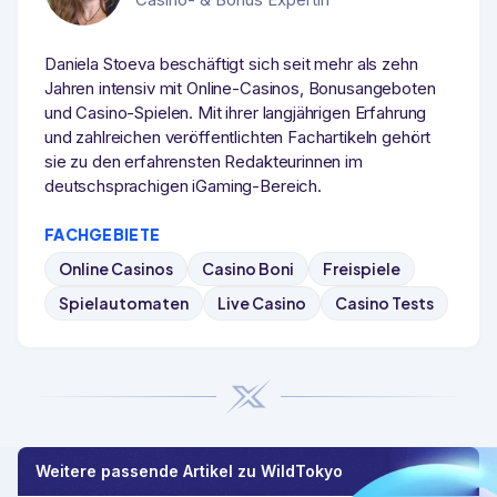
Daniela Stoeva beschäftigt sich seit mehr als zehn
Jahren intensiv mit Online-Casinos, Bonusangeboten
und Casino-Spielen. Mit ihrer langjährigen Erfahrung
und zahlreichen veröffentlichten Fachartikeln gehört
sie zu den erfahrensten Redakteurinnen im
deutschsprachigen iGaming-Bereich.
FACHGEBIETE
Online Casinos
Casino Boni
Freispiele
Spielautomaten
Live Casino
Casino Tests
Weitere passende Artikel zu
WildTokyo