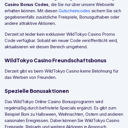
Casino Bonus Codes
, die Sie nur über unsere Webseite
erhalten können. Mit diesen
Gutscheincodes
sichern Sie sich
gegebenenfalls zusätzliche Freispiele, Bonusguthaben oder
andere attraktive Aktionen.
Derzeit ist leider kein exklusiver WildTokyo Casino Promo
Code verfügbar. Sobald ein neuer Code veröffentlicht wird,
aktualisieren wir diesen Bereich umgehend.
WildTokyo Casino Freundschaftsbonus
Derzeit gibt es beim WildTokyo Casino keine Belohnung für
das Werben von Freunden.
Spezielle Bonusaktionen
Das WildTokyo Online Casino Bonusprogramm wird
regelmäßig durch befristete Specials ergänzt. Es gibt zum
Beispiel Boni zu Halloween, Weihnachten, Ostern und anderen
saisonalen Ereignissen. Dabei können Sie WildTokyo Casino
Freispiele, Reloads und weitere Aktionen in Anspruch