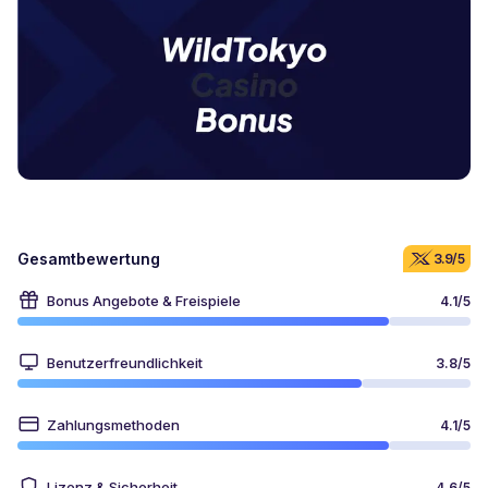
Gesamtbewertung
3.9
/5
Bonus Angebote & Freispiele
4.1
/5
Benutzerfreundlichkeit
3.8
/5
Zahlungsmethoden
4.1
/5
Lizenz & Sicherheit
4.6
/5