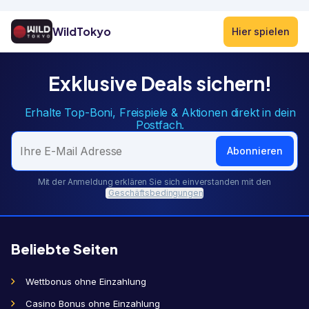
WildTokyo
Hier spielen
Exklusive Deals sichern!
Erhalte Top-Boni, Freispiele & Aktionen direkt in dein
Postfach.
Abonnieren
Mit der Anmeldung erklären Sie sich einverstanden mit den
Geschäftsbedingungen
Beliebte Seiten
Wettbonus ohne Einzahlung
Casino Bonus ohne Einzahlung