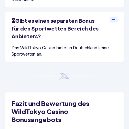
⏳Gibt es einen separaten Bonus
für den Sportwetten Bereich des
Anbieters?
Das WildTokyo Casino bietet in Deutschland keine
Sportwetten an.
Fazit und Bewertung des
WildTokyo Casino
Bonusangebots