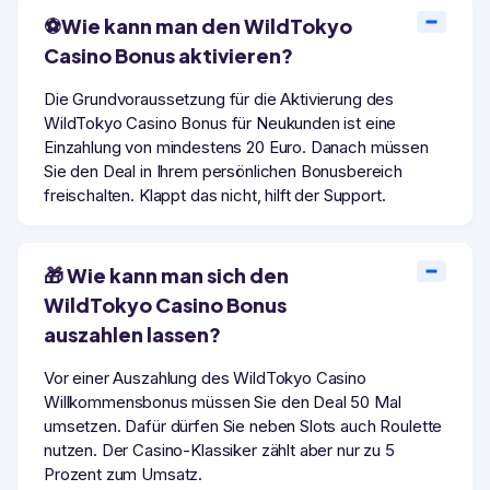
⚽Wie kann man den WildTokyo
Casino Bonus aktivieren?
Die Grundvoraussetzung für die Aktivierung des
WildTokyo Casino Bonus für Neukunden ist eine
Einzahlung von mindestens 20 Euro. Danach müssen
Sie den Deal in Ihrem persönlichen Bonusbereich
freischalten. Klappt das nicht, hilft der Support.
🎁 Wie kann man sich den
WildTokyo Casino Bonus
auszahlen lassen?
Vor einer Auszahlung des WildTokyo Casino
Willkommensbonus müssen Sie den Deal 50 Mal
umsetzen. Dafür dürfen Sie neben Slots auch Roulette
nutzen. Der Casino-Klassiker zählt aber nur zu 5
Prozent zum Umsatz.