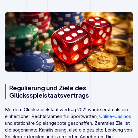
Regulierung und Ziele des
Glücksspielstaatsvertrags
Mit dem Glücksspielstaatsvertrag 2021 wurde erstmals ein
einheitlicher Rechtsrahmen für Sportwetten,
Online-Casinos
und stationäre Spielangebote geschaffen. Zentrales Ziel ist
die sogenannte Kanalisierung, also die gezielte Lenkung von
Spielern zu legalen und lizenzierten Angeboten. Die