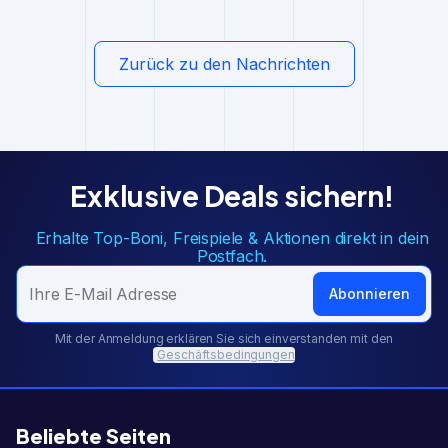
Zurück zu den Nachrichten
Exklusive Deals sichern!
Erhalte Top-Boni, Freispiele & Aktionen direkt in dein
Postfach.
Abonnieren
Mit der Anmeldung erklären Sie sich einverstanden mit den
Geschäftsbedingungen
Beliebte Seiten