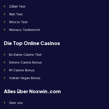
22Bet Test
1Bet Test
Winz.io Test
Wonaco Testbericht
Die Top Online Casinos
Bc.Game Casino Test
Slotoro Casino Bonus
N1 Casino Bonus
Vulkan Vegas Bonus
Alles über Noxwin.com
Über uns