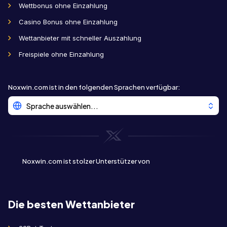
Wettbonus ohne Einzahlung
Casino Bonus ohne Einzahlung
Wettanbieter mit schneller Auszahlung
Freispiele ohne Einzahlung
Noxwin.com ist in den folgenden Sprachen verfügbar
:
Sprache auswählen...
Noxwin.com ist stolzer Unterstützer von
Die besten Wettanbieter