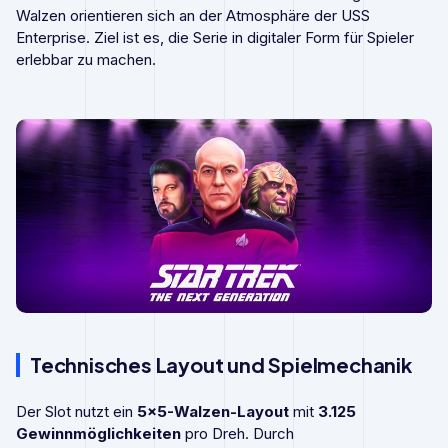
Walzen orientieren sich an der Atmosphäre der USS
Enterprise. Ziel ist es, die Serie in digitaler Form für Spieler
erlebbar zu machen.
Technisches Layout und Spielmechanik
Der Slot nutzt ein
5×5-Walzen-Layout
mit
3.125
Gewinnmöglichkeiten
pro Dreh. Durch