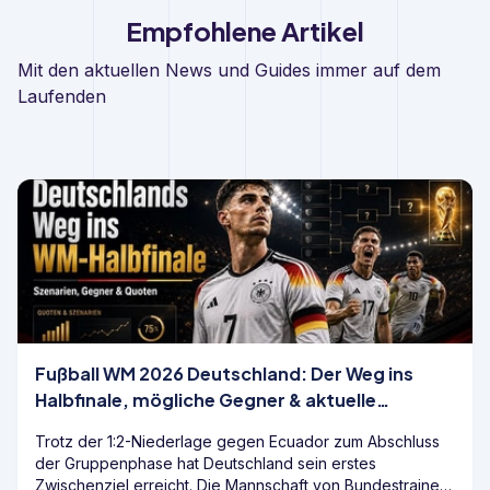
Empfohlene Artikel
Mit den aktuellen News und Guides immer auf dem
Laufenden
Fußball WM 2026 Deutschland: Der Weg ins
Halbfinale, mögliche Gegner & aktuelle
Wettquoten
Trotz der 1:2-Niederlage gegen Ecuador zum Abschluss
der Gruppenphase hat Deutschland sein erstes
Zwischenziel erreicht. Die Mannschaft von Bundestrainer