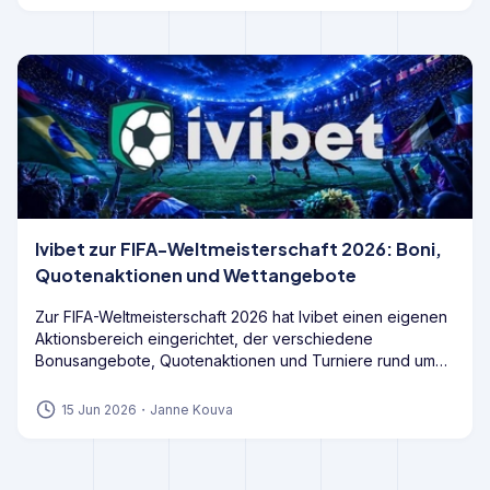
geltenden Vorgaben vereinbar ist.
Ivibet zur FIFA-Weltmeisterschaft 2026: Boni,
Quotenaktionen und Wettangebote
Zur FIFA-Weltmeisterschaft 2026 hat Ivibet einen eigenen
Aktionsbereich eingerichtet, der verschiedene
Bonusangebote, Quotenaktionen und Turniere rund um
das Turnier bündelt. Neben klassischen WM-Wetten
stehen Spielern mehrere Promotions zur Verfügung, die
15 Jun 2026
・
Janne Kouva
sowohl Neukunden als auch Bestandskunden ansprechen
sollen.