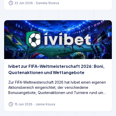
Glücksspielrecht einzuordnen ist und ob die während der
22 Jun 2026
・
Daniela Stoeva
FIFA-Weltmeisterschaft 2026 sichtbare Werbung mit den
geltenden Vorgaben vereinbar ist.
Ivibet zur FIFA-Weltmeisterschaft 2026: Boni,
Quotenaktionen und Wettangebote
Zur FIFA-Weltmeisterschaft 2026 hat Ivibet einen eigenen
Aktionsbereich eingerichtet, der verschiedene
Bonusangebote, Quotenaktionen und Turniere rund um
das Turnier bündelt. Neben klassischen WM-Wetten
stehen Spielern mehrere Promotions zur Verfügung, die
15 Jun 2026
・
Janne Kouva
sowohl Neukunden als auch Bestandskunden ansprechen
sollen.