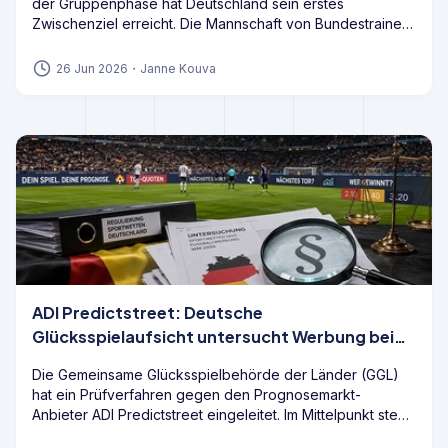
der Gruppenphase hat Deutschland sein erstes
Zwischenziel erreicht. Die Mannschaft von Bundestrainer
Julian Nagelsmann beendet die Gruppe E aufgrund der
vorherigen Siege gegen Curaçao und die Elfenbeinküste
26 Jun 2026
・
Janne Kouva
dennoch als Gruppensieger und startet damit aus einer
guten Ausgangsposition in die K.o.-Runde.
ADI Predictstreet: Deutsche
Glücksspielaufsicht untersucht Werbung bei
der WM 2026
Die Gemeinsame Glücksspielbehörde der Länder (GGL)
hat ein Prüfverfahren gegen den Prognosemarkt-
Anbieter ADI Predictstreet eingeleitet. Im Mittelpunkt steht
die Frage, wie das Angebot nach deutschem