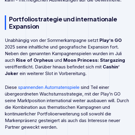
Portfoliostrategie und internationale
Expansion
Unabhängig von der Sommerkampagne setzt
Play’n GO
2025 seine inhaltliche und geografische Expansion fort.
Neben den genannten Kampagnenspielen wurden im Juli
auch
Rise of Orpheus
und
Moon Princess: Stargazing
veröffentlicht. Darüber hinaus befindet sich mit
Cashin’
Joker
ein weiterer Slot in Vorbereitung.
Diese
spannenden Automatenspiele
sind Teil einer
übergeordneten Wachstumsstrategie, mit der Play’n GO
seine Marktposition international weiter ausbauen will. Durch
die Kombination aus thematischen Kampagnen und
kontinuierlicher Portfolioerweiterung soll sowohl die
Markenpräsenz gesteigert als auch das Interesse neuer
Partner geweckt werden.