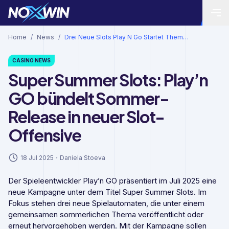
Home
/
News
/
Drei Neue Slots Play N Go Startet Thematische Sommerkampagne
CASINO
NEWS
Super Summer Slots: Play’n
GO bündelt Sommer-
Release in neuer Slot-
Offensive
18 Jul 2025
・
Daniela Stoeva
Der Spieleentwickler Play’n GO präsentiert im Juli 2025 eine
neue Kampagne unter dem Titel Super Summer Slots. Im
Fokus stehen drei neue Spielautomaten, die unter einem
gemeinsamen sommerlichen Thema veröffentlicht oder
erneut hervorgehoben werden. Mit der Kampagne sollen