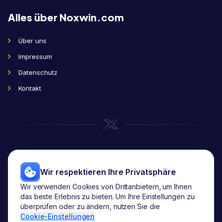
Alles über Noxwin.com
Über uns
Impressum
Datenschutz
Kontakt
Wir respektieren Ihre Privatsphäre
Wir verwenden Cookies von Drittanbietern, um Ihnen
das beste Erlebnis zu bieten. Um Ihre Einstellungen zu
Copyright
2026
© noxwin.com.
überprüfen oder zu ändern, nutzen Sie die
Alle Rechte vorbehalten.
Cookie-Einstellungen