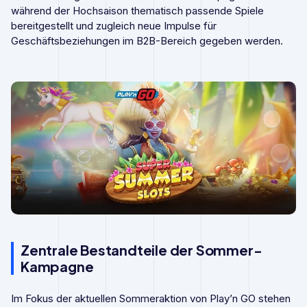
während der Hochsaison thematisch passende Spiele
bereitgestellt und zugleich neue Impulse für
Geschäftsbeziehungen im B2B-Bereich gegeben werden.
Zentrale Bestandteile der Sommer-
Kampagne
Im Fokus der aktuellen Sommeraktion von Play’n GO stehen