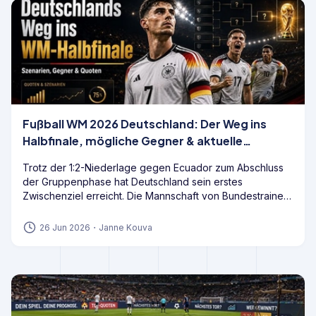
Fußball WM 2026 Deutschland: Der Weg ins
Halbfinale, mögliche Gegner & aktuelle
Wettquoten
Trotz der 1:2-Niederlage gegen Ecuador zum Abschluss
der Gruppenphase hat Deutschland sein erstes
Zwischenziel erreicht. Die Mannschaft von Bundestrainer
Julian Nagelsmann beendet die Gruppe E aufgrund der
vorherigen Siege gegen Curaçao und die Elfenbeinküste
26 Jun 2026
・
Janne Kouva
dennoch als Gruppensieger und startet damit aus einer
guten Ausgangsposition in die K.o.-Runde.