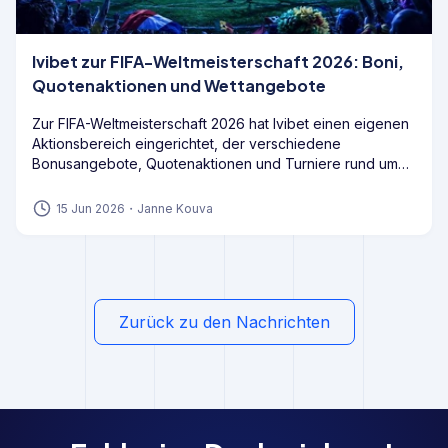
Ivibet zur FIFA-Weltmeisterschaft 2026: Boni,
Quotenaktionen und Wettangebote
Zur FIFA-Weltmeisterschaft 2026 hat Ivibet einen eigenen
Aktionsbereich eingerichtet, der verschiedene
Bonusangebote, Quotenaktionen und Turniere rund um
das Turnier bündelt. Neben klassischen WM-Wetten
stehen Spielern mehrere Promotions zur Verfügung, die
15 Jun 2026
・
Janne Kouva
sowohl Neukunden als auch Bestandskunden ansprechen
sollen.
Zurück zu den Nachrichten