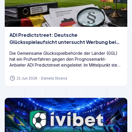
ADI Predictstreet: Deutsche
Glücksspielaufsicht untersucht Werbung bei
der WM 2026
Die Gemeinsame Glücksspielbehörde der Länder (GGL)
hat ein Prüfverfahren gegen den Prognosemarkt-
Anbieter ADI Predictstreet eingeleitet. Im Mittelpunkt steht
die Frage, wie das Angebot nach deutschem
Glücksspielrecht einzuordnen ist und ob die während der
22 Jun 2026
・
Daniela Stoeva
FIFA-Weltmeisterschaft 2026 sichtbare Werbung mit den
geltenden Vorgaben vereinbar ist.