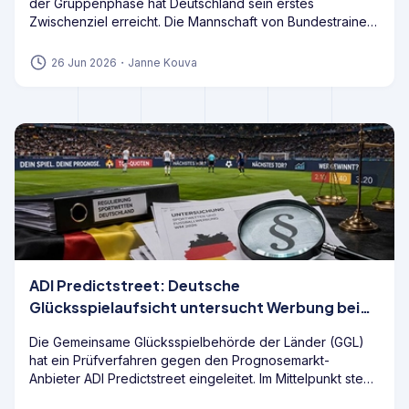
der Gruppenphase hat Deutschland sein erstes
Zwischenziel erreicht. Die Mannschaft von Bundestrainer
Julian Nagelsmann beendet die Gruppe E aufgrund der
vorherigen Siege gegen Curaçao und die Elfenbeinküste
26 Jun 2026
・
Janne Kouva
dennoch als Gruppensieger und startet damit aus einer
guten Ausgangsposition in die K.o.-Runde.
ADI Predictstreet: Deutsche
Glücksspielaufsicht untersucht Werbung bei
der WM 2026
Die Gemeinsame Glücksspielbehörde der Länder (GGL)
hat ein Prüfverfahren gegen den Prognosemarkt-
Anbieter ADI Predictstreet eingeleitet. Im Mittelpunkt steht
die Frage, wie das Angebot nach deutschem