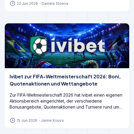
Glücksspielrecht einzuordnen ist und ob die während der
22 Jun 2026
・
Daniela Stoeva
FIFA-Weltmeisterschaft 2026 sichtbare Werbung mit den
geltenden Vorgaben vereinbar ist.
Ivibet zur FIFA-Weltmeisterschaft 2026: Boni,
Quotenaktionen und Wettangebote
Zur FIFA-Weltmeisterschaft 2026 hat Ivibet einen eigenen
Aktionsbereich eingerichtet, der verschiedene
Bonusangebote, Quotenaktionen und Turniere rund um
das Turnier bündelt. Neben klassischen WM-Wetten
stehen Spielern mehrere Promotions zur Verfügung, die
15 Jun 2026
・
Janne Kouva
sowohl Neukunden als auch Bestandskunden ansprechen
sollen.