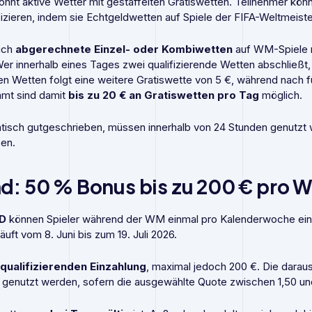
ohnt aktive Wetter mit gestaffelten Gratiswetten. Teilnehmer kön
fizieren, indem sie Echtgeldwetten auf Spiele der FIFA-Weltmeiste
lich
abgerechnete Einzel- oder Kombiwetten
auf WM-Spiele m
r innerhalb eines Tages zwei qualifizierende Wetten abschließt, 
den Wetten folgt eine weitere Gratiswette von 5 €, während nach f
amt sind damit
bis zu 20 € an Gratiswetten pro Tag
möglich.
isch gutgeschrieben, müssen innerhalb von 24 Stunden genutzt 
en.
: 50 % Bonus bis zu 200 € pro 
D
können Spieler während der WM einmal pro Kalenderwoche ein
äuft vom 8. Juni bis zum 19. Juli 2026.
qualifizierenden Einzahlung
, maximal jedoch 200 €. Die daraus
genutzt werden, sofern die ausgewählte Quote zwischen 1,50 und 