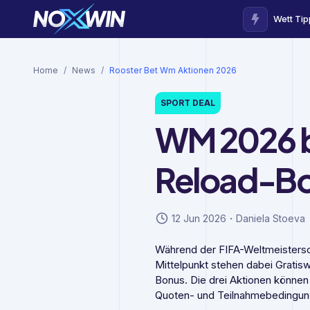
Wett Tip
Wettbonus
Casino Bonus
Top Wettanbieter
Online Casinos
Home
/
News
/
Rooster Bet Wm Aktionen 2026
Bester Wettbonus
Bester Casino Bonus
Top Wettanbieter
Top Online Casinos
SPORT
DEAL
Wettbonus ohne Einzahlung
Freispiele ohne Einzahlung
Wettanbieter mit schn
Neue Online Casinos
WM 2026 be
Auszahlung
Gratis Wetten
Casino Bonus ohne
Beste Crypto Casinos
Einzahlung
Unbekannte Wettanbi
Reload-Bo
Casinos ohne Lizenz
Top Casino Bonus Codes
Top Crypto Wettanbie
12 Jun 2026
・
Daniela Stoeva
Casinos ohne Lugas
Crypto Casino Bonus
Wettanbieter mit hoh
Auszahlungsquote
Während der FIFA-Weltmeistersch
Casinos ohne OASIS
Mittelpunkt stehen dabei Grati
Bonus. Die drei Aktionen können 
Quoten- und Teilnahmebedingung