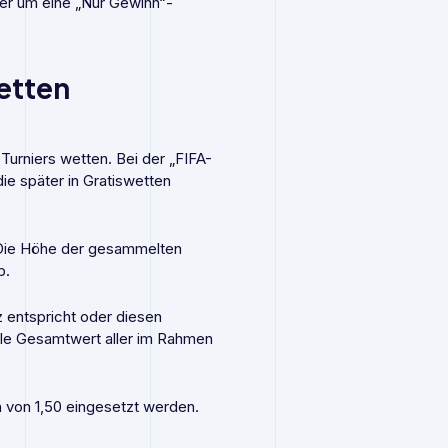
ier um eine „Nur Gewinn“-
etten
Turniers wetten. Bei der „FIFA-
e später in Gratiswetten
 Die Höhe der gesammelten
b.
 entspricht oder diesen
ale Gesamtwert aller im Rahmen
 von 1,50 eingesetzt werden.