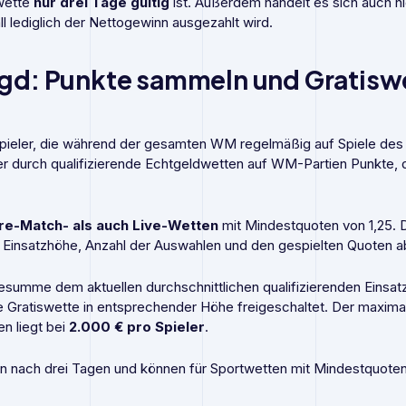
swette
nur drei Tage gültig
ist. Außerdem handelt es sich auch h
ll lediglich der Nettogewinn ausgezahlt wird.
gd: Punkte sammeln und Gratisw
n Spieler, die während der gesamten WM regelmäßig auf Spiele des 
durch qualifizierende Echtgeldwetten auf WM-Partien Punkte, di
re-Match- als auch Live-Wetten
mit Mindestquoten von 1,25.
 Einsatzhöhe, Anzahl der Auswahlen und den gespielten Quoten a
umme dem aktuellen durchschnittlichen qualifizierenden Einsatz
ne Gratiswette in entsprechender Höhe freigeschaltet. Der maxim
en liegt bei
2.000 € pro Spieler
.
en nach drei Tagen und können für Sportwetten mit Mindestquoten