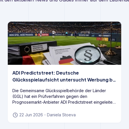
ADI Predictstreet: Deutsche
Glücksspielaufsicht untersucht Werbung bei
der WM 2026
Die Gemeinsame Glücksspielbehörde der Länder
(GGL) hat ein Prüfverfahren gegen den
Prognosemarkt-Anbieter ADI Predictstreet eingeleitet.
Im Mittelpunkt steht die Frage, wie das Angebot nach
deutschem Glücksspielrecht einzuordnen ist und ob
22 Jun 2026
・
Daniela Stoeva
die während der FIFA-Weltmeisterschaft 2026
sichtbare Werbung mit den geltenden Vorgaben