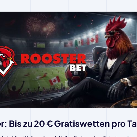
: Bis zu 20 € Gratiswetten pro T