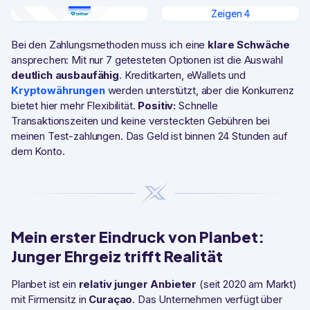
Zeigen
4
Bei den Zahlungsmethoden muss ich eine
klare Schwäche
ansprechen: Mit nur 7 getesteten Optionen ist die Auswahl
deutlich ausbaufähig
. Kreditkarten, eWallets und
Kryptowährungen
werden unterstützt, aber die Konkurrenz
bietet hier mehr Flexibilität.
Positiv:
Schnelle
Transaktionszeiten und keine versteckten Gebühren bei
meinen Test-zahlungen. Das Geld ist binnen 24 Stunden auf
dem Konto.
Mein erster Eindruck von Planbet:
Junger Ehrgeiz trifft Realität
Planbet ist ein
relativ junger Anbieter
(seit 2020 am Markt)
mit Firmensitz in
Curaçao
. Das Unternehmen verfügt über