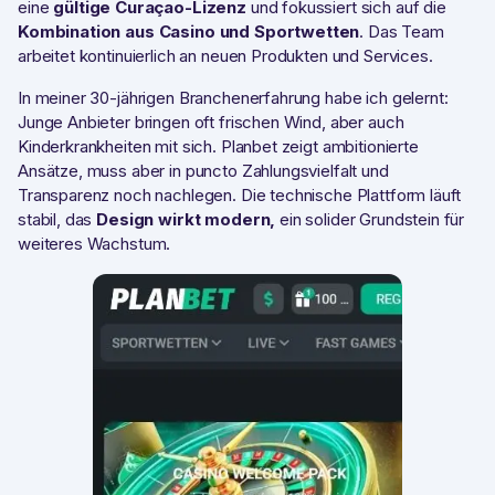
eine
gültige Curaçao-Lizenz
und fokussiert sich auf die
Kombination aus Casino und Sportwetten
. Das Team
arbeitet kontinuierlich an neuen Produkten und Services.
In meiner 30-jährigen Branchenerfahrung habe ich gelernt:
Junge Anbieter bringen oft frischen Wind, aber auch
Kinderkrankheiten mit sich. Planbet zeigt ambitionierte
Ansätze, muss aber in puncto Zahlungsvielfalt und
Transparenz noch nachlegen. Die technische Plattform läuft
stabil, das
Design wirkt modern,
ein solider Grundstein für
weiteres Wachstum.