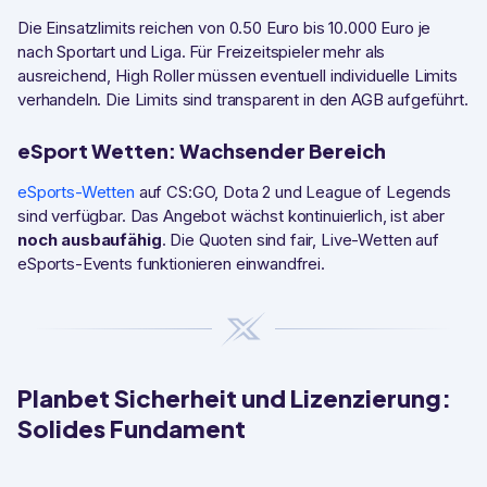
Die Einsatzlimits reichen von 0.50 Euro bis 10.000 Euro je
nach Sportart und Liga. Für Freizeitspieler mehr als
ausreichend, High Roller müssen eventuell individuelle Limits
verhandeln. Die Limits sind transparent in den AGB aufgeführt.
eSport Wetten: Wachsender Bereich
eSports-Wetten
auf CS:GO, Dota 2 und League of Legends
sind verfügbar. Das Angebot wächst kontinuierlich, ist aber
noch ausbaufähig
. Die Quoten sind fair, Live-Wetten auf
eSports-Events funktionieren einwandfrei.
Planbet Sicherheit und Lizenzierung:
Solides Fundament