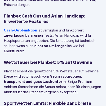
Entscheidungen.
Planbet Cash Out und Asian Handicap:
Erweiterte Features
Cash-Out-Funktion
ist verfügbar und funktioniert
zuverlässig
bei meinen Tests. Asian Handicap wird für
Hauptsportarten angeboten. Die Umsetzung ist technisch
sauber, wenn auch
nicht so umfangreich
wie bei
Marktführern.
Wettsteuer bei Planbet: 5% auf Gewinne
Planbet erhebt die gesetzliche 5% Wettsteuer auf Gewinne.
Diese wird automatisch vom Gewinn abgezogen,
transparent und gesetzeskonform
. Einige Premium-
Anbieter übernehmen die Steuer selbst, aber für einen jungen
Anbieter ist das Standardvorgehen akzeptabel.
Sportwetten Limits: Flexible Bandbreite