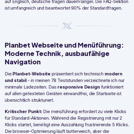
auf Englisch, deutsche fragen dauern länger. Die FAQ-Sektion
ist umfangreich und beantwortet 90% der Standardfragen.
Planbet Webseite und Menüführung:
Moderne Technik, ausbaufähige
Navigation
Die
Planbet-Website
präsentiert sich technisch
modern
und stabil
- in meinen 78 Teststunden verzeichnete ich nur
minimale Ladezeiten. Das
responsive Design
funktioniert
auf allen getesteten Geräten einwandfrei, die Startseite ist
übersichtlich strukturiert.
Kritischer Punkt:
Die menüführung erfordert zu viele Klicks
für Standard-Aktionen. Während die Registrierung mit nur 2
Klicks startet, benötigt eine Auszahlung frustrierende 5 Klicks.
Die browser-Optimierung läuft butterweich, aber die