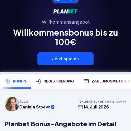
Willkommensangebot
Willkommensbonus bis zu
100€
Jetzt spielen
BONUS
REGISTRIERUNG
ZAHLUNGSMETHOD
Autor
Faktenchecker
Janne Kouva
Daniela Stoeva
14. Juli 2026
Planbet Bonus-Angebote im Detail