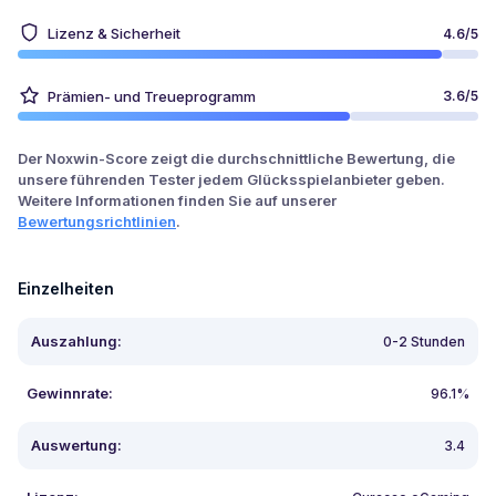
Lizenz & Sicherheit
4.6
/5
Prämien- und Treueprogramm
3.6
/5
Der Noxwin-Score zeigt die durchschnittliche Bewertung, die
unsere führenden Tester jedem Glücksspielanbieter geben.
Weitere Informationen finden Sie auf unserer
Bewertungsrichtlinien
.
Einzelheiten
Auszahlung
:
0-2
Stunden
Gewinnrate
:
96.1%
Auswertung
:
3.4