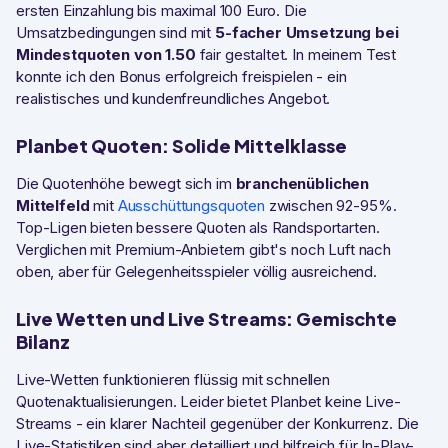
ersten Einzahlung bis maximal 100 Euro. Die
Umsatzbedingungen sind mit
5-facher Umsetzung bei
Mindestquoten von 1.50
fair gestaltet. In meinem Test
konnte ich den Bonus erfolgreich freispielen - ein
realistisches und kundenfreundliches Angebot.
Planbet Quoten: Solide Mittelklasse
Die Quotenhöhe bewegt sich im
branchenüblichen
Mittelfeld
mit
Ausschüttungsquoten
zwischen 92-95%.
Top-Ligen bieten bessere Quoten als Randsportarten.
Verglichen mit Premium-Anbietern gibt's noch Luft nach
oben, aber für Gelegenheitsspieler völlig ausreichend.
Live Wetten und Live Streams: Gemischte
Bilanz
Live-Wetten funktionieren flüssig mit schnellen
Quotenaktualisierungen. Leider bietet Planbet keine Live-
Streams - ein klarer Nachteil gegenüber der Konkurrenz. Die
Live-Statistiken sind aber detailliert und hilfreich für In-Play-