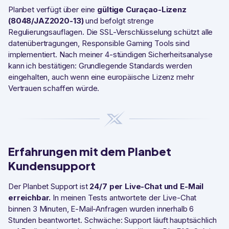
Planbet verfügt über eine
gültige Curaçao-Lizenz
(8048/JAZ2020-13)
und befolgt strenge
Regulierungsauflagen. Die SSL-Verschlüsselung schützt alle
datenübertragungen, Responsible Gaming Tools sind
implementiert. Nach meiner 4-stündigen Sicherheitsanalyse
kann ich bestätigen: Grundlegende Standards werden
eingehalten, auch wenn eine europäische Lizenz mehr
Vertrauen schaffen würde.
Erfahrungen mit dem Planbet
Kundensupport
Der Planbet Support ist
24/7 per Live-Chat und E-Mail
erreichbar.
In meinen Tests antwortete der Live-Chat
binnen 3 Minuten, E-Mail-Anfragen wurden innerhalb 6
Stunden beantwortet. Schwäche: Support läuft hauptsächlich