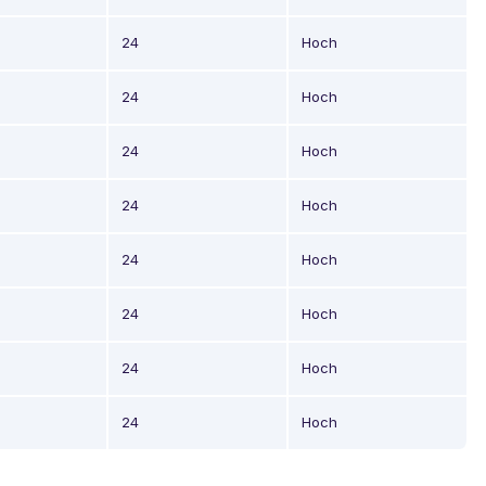
24
Hoch
24
Hoch
24
Hoch
24
Hoch
24
Hoch
24
Hoch
24
Hoch
24
Hoch