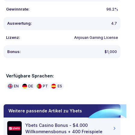
Gewinnrate
:
96.2%
Auswertung
:
4.7
Lizenz
:
Anjouan Gaming License
Bonus
:
$1,000
Verfügbare Sprachen
:
EN
DE
PT
ES
Weitere passende Artikel zu
Ybets
Ybets Casino Bonus - $4.000
Willkommensbonus + 400 Freispiele