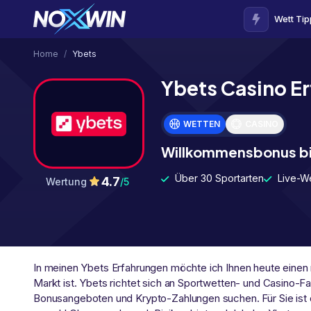
Wett Tip
Wettbonus
Casino Bonus
Top Wettanbieter
Online Casinos
Home
/
Ybets
Bester Wettbonus
Bester Casino Bonus
Top Wettanbieter
Top Online Casinos
Ybets Casino E
Wettbonus ohne Einzahlung
Freispiele ohne Einzahlung
Wettanbieter mit schn
Neue Online Casinos
WETTEN
CASINO
Auszahlung
Gratis Wetten
Casino Bonus ohne
Beste Crypto Casinos
Willkommensbonus bi
Einzahlung
Unbekannte Wettanbi
Über 30 Sportarten
Live-We
4.7
Wertung
/5
Casinos ohne Lizenz
Top Casino Bonus Codes
Top Crypto Wettanbie
Casinos ohne Lugas
Crypto Casino Bonus
Wettanbieter mit hoh
Auszahlungsquote
Casinos ohne OASIS
In meinen Ybets Erfahrungen möchte ich Ihnen heute einen re
Markt ist. Ybets richtet sich an Sportwetten- und Casino-F
Bonusangeboten und Krypto-Zahlungen suchen. Für Sie ist 