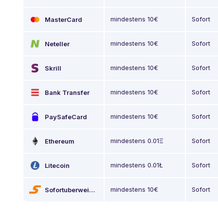
mindestens
10€
Sofort
MasterCard
mindestens
10€
Sofort
Neteller
mindestens
10€
Sofort
Skrill
mindestens
10€
Sofort
Bank Transfer
mindestens
10€
Sofort
PaySafeCard
mindestens
0.01Ξ
Sofort
Ethereum
mindestens
0.01Ł
Sofort
Litecoin
mindestens
10€
Sofort
Sofortuberweisung.de