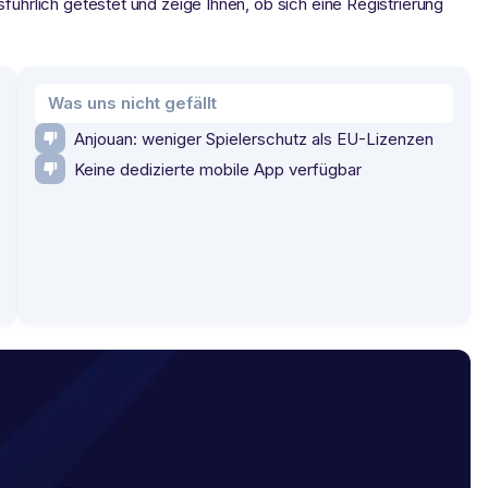
führlich getestet und zeige Ihnen, ob sich eine Registrierung
Was uns nicht gefällt
Anjouan: weniger Spielerschutz als EU-Lizenzen
Keine dedizierte mobile App verfügbar