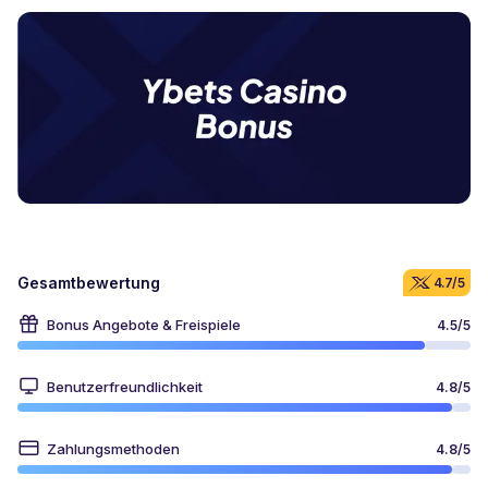
Gesamtbewertung
4.7
/5
Bonus Angebote & Freispiele
4.5
/5
Benutzerfreundlichkeit
4.8
/5
Zahlungsmethoden
4.8
/5