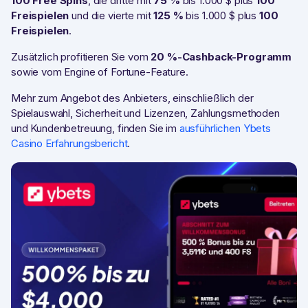
100 Free Spins
, die dritte mit
75 %
bis 1.000 $ plus
100
Freispielen
und die vierte mit
125 %
bis 1.000 $ plus
100
Freispielen
.
Zusätzlich profitieren Sie vom
20 %-Cashback-Programm
sowie vom Engine of Fortune-Feature.
Mehr zum Angebot des Anbieters, einschließlich der
Spielauswahl, Sicherheit und Lizenzen, Zahlungsmethoden
und Kundenbetreuung, finden Sie im
ausführlichen Ybets
Casino Erfahrungsbericht
.