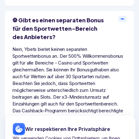
⚽ Gibt es einen separaten Bonus
für den Sportwetten-Bereich
des Anbieters?
Nein, Ybets bietet keinen separaten
Sportwettenbonus an. Der 500% Willkommensbonus
gilt für alle Bereiche - Casino und Sportwetten
gleichermaßen. Sie können Ihr Bonusguthaben also
auch für Wetten auf über 30 Sportarten nutzen.
Beachten Sie jedoch, dass Sportwetten
möglicherweise unterschiedlich zum Umsatz
beitragen als Slots. Der x3-Mindestumsatz auf
Einzahlungen gilt auch für den Sportwettenbereich.
Das Cashback-Programm berücksichtigt berechtigte
Sportwetten bei der Berechnung. Für spezifische
Sportwetten-Promotionen kontaktieren Sie den
Wir respektieren Ihre Privatsphäre
Kundensupport.
Wir verwenden Cookies von Drittanbietern, um Ihnen