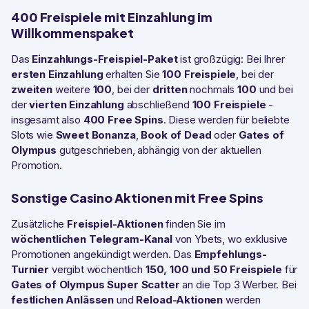
400 Freispiele mit Einzahlung im
Willkommenspaket
Das
Einzahlungs-Freispiel-Paket
ist großzügig: Bei Ihrer
ersten Einzahlung
erhalten Sie
100 Freispiele
, bei der
zweiten
weitere
100
, bei der
dritten
nochmals
100
und bei
der
vierten Einzahlung
abschließend
100 Freispiele
-
insgesamt also
400 Free Spins
. Diese werden für beliebte
Slots wie
Sweet Bonanza
,
Book of Dead
oder
Gates of
Olympus
gutgeschrieben, abhängig von der aktuellen
Promotion.
Sonstige Casino Aktionen mit Free Spins
Zusätzliche
Freispiel-Aktionen
finden Sie im
wöchentlichen Telegram-Kanal
von Ybets, wo exklusive
Promotionen angekündigt werden. Das
Empfehlungs-
Turnier
vergibt wöchentlich
150, 100 und 50 Freispiele
für
Gates of Olympus Super Scatter
an die Top 3 Werber. Bei
festlichen Anlässen
und
Reload-Aktionen
werden