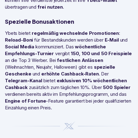
können Ihre Verdienste jederzeit in Ihre
Ybets-Wallet
übertragen und
frei nutzen
.
Spezielle Bonusaktionen
Ybets bietet
regelmäßig wechselnde Promotionen
:
Reload-Boni
für Bestandskunden werden über
E-Mail
und
Social Media
kommuniziert. Das
wöchentliche
Empfehlungs-Turnier
vergibt
150, 100 und 50 Freispiele
an die Top 3 Werber. Bei
festlichen Anlässen
(Weihnachten, Neujahr, Halloween) gibt es
spezielle
Geschenke
und
erhöhte Cashback-Raten
. Der
Telegram-Kanal
bietet
exklusiven 10% wöchentlichen
Cashback
zusätzlich zum täglichen 10%. Über
500 Spieler
verdienen bereits aktiv im Empfehlungsprogramm, und das
Engine of Fortune
-Feature garantiert bei jeder qualifizierten
Einzahlung einen Preis.