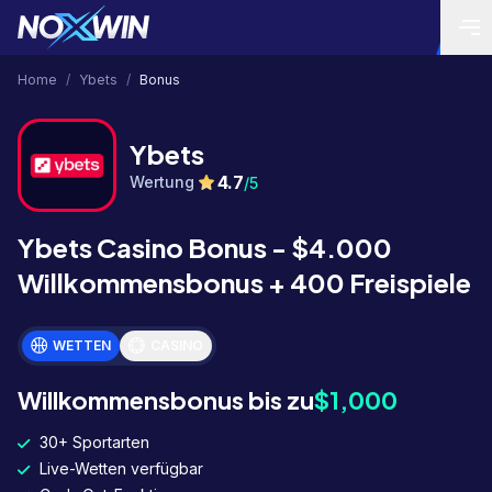
Home
/
Ybets
/
Bonus
Ybets
4.7
Wertung
/5
Ybets Casino Bonus - $4.000
Willkommensbonus + 400 Freispiele
WETTEN
CASINO
Willkommensbonus bis zu
$1,000
30+ Sportarten
Live-Wetten verfügbar