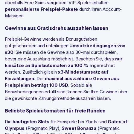
ebenfalls Free Spins vergeben. VIP-Spieler erhalten
personalisierte Freispiel-Pakete
durch ihren Account-
Manager.
Gewinne aus Gratisdrehs auszahlen lassen
Freispiel-Gewinne werden als Bonusguthaben
gutgeschrieben und unterliegen
Umsatzbedingungen von
x30
. Sie müssen die Gewinne also 30-mal durchspielen,
bevor eine Auszahlung möglich ist. Beachten Sie, dass
nur
Einsätze an Spielautomaten zu 100 %
angerechnet
werden. Zusätzlich gilt ein
x3-Mindestumsatz auf
Einzahlungen
. Der
maximal auszahlbare Gewinn aus
Freispielen beträgt 100 USD
. Sobald alle
Bonusbedingungen erfüllt sind, können Sie Ihre Gewinne über
die gewünschte Zahlungsmethode auszahlen lassen.
Beliebte Spielautomaten für freie Runden
Die
häufigsten Slots
für Freispiele bei Ybets sind
Gates of
Olympus
(Pragmatic Play),
Sweet Bonanza
(Pragmatic