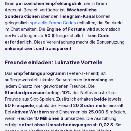
Ihren
persönlichen Empfehlungslink
, der in Ihrem
Account-Bereich verfügbar ist.
Wöchentliche
Sonderaktionen
über den
Telegram-Kanal
können
gelegentlich
spezielle Promo Codes
enthalten, die Sie direkt
im Chat erhalten. Die
Engine of Fortune
wird automatisch
bei Einzahlungen ab
50 $
freigeschaltet -
kein Code
erforderlich
. Diese Vereinfachung macht die Bonusnutzung
unkompliziert und transparent
.
Freunde einladen: Lukrative Vorteile
Das
Empfehlungsprogramm
(Refer-a-Friend) ist
außergewöhnlich lukrativ: Sie verdienen
lebenslang
an
jedem Einsatz Ihrer geworbenen Freunde. Die
Standardprovision
beträgt
10%
der Nettoverluste Ihrer
Freunde aus Slot-Spielen. Zusätzlich erhalten
beide
jeweils
50 Freispiele
, sobald der Freund
20 $ oder mehr
einzahlt.
Bei
aktiven Werbern
sind Einnahmen bis
25.000 $
möglich,
wenn Freunde
10 Millionen $
umsetzen. Die Auszahlung
erfolgt
sofort ohne Umsatzbedingungen
ab
0,02 $
. Sie