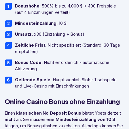
Bonushöhe:
500% bis zu 4.000 $ + 400 Freispiele
(auf 4 Einzahlungen verteilt)
Mindesteinzahlung:
10 $
Umsatz:
x30 (Einzahlung + Bonus)
Zeitliche Frist:
Nicht spezifiziert (Standard: 30 Tage
empfohlen)
Bonus Code:
Nicht erforderlich - automatische
Aktivierung
Geltende Spiele:
Hauptsächlich Slots; Tischspiele
und Live-Casino mit Einschränkungen
Online Casino Bonus ohne Einzahlung
Einen
klassischen No Deposit Bonus
bietet Ybets derzeit
nicht
an. Sie müssen eine
Mindesteinzahlung von 10 $
tätigen, um Bonusguthaben zu erhalten. Allerdings können Sie