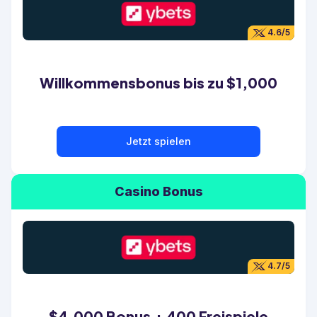
4.6/5
Willkommensbonus bis zu $1,000
Jetzt spielen
Casino Bonus
4.7/5
$4,000 Bonus + 400 Freispiele