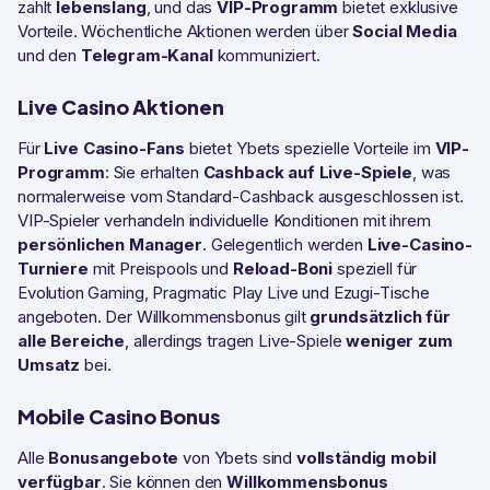
zahlt
lebenslang
, und das
VIP-Programm
bietet exklusive
Vorteile. Wöchentliche Aktionen werden über
Social Media
und den
Telegram-Kanal
kommuniziert.
Live Casino Aktionen
Für
Live Casino-Fans
bietet Ybets spezielle Vorteile im
VIP-
Programm
: Sie erhalten
Cashback auf Live-Spiele
, was
normalerweise vom Standard-Cashback ausgeschlossen ist.
VIP-Spieler verhandeln individuelle Konditionen mit ihrem
persönlichen Manager
. Gelegentlich werden
Live-Casino-
Turniere
mit Preispools und
Reload-Boni
speziell für
Evolution Gaming, Pragmatic Play Live und Ezugi-Tische
angeboten. Der Willkommensbonus gilt
grundsätzlich für
alle Bereiche
, allerdings tragen Live-Spiele
weniger zum
Umsatz
bei.
Mobile Casino Bonus
Alle
Bonusangebote
von Ybets sind
vollständig mobil
verfügbar
. Sie können den
Willkommensbonus