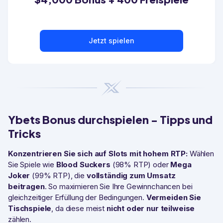
Jetzt spielen
Ybets Bonus durchspielen - Tipps und
Tricks
Konzentrieren Sie sich auf Slots mit hohem RTP:
Wählen
Sie Spiele wie
Blood Suckers
(98% RTP) oder
Mega
Joker
(99% RTP), die
vollständig zum Umsatz
beitragen
. So maximieren Sie Ihre Gewinnchancen bei
gleichzeitiger Erfüllung der Bedingungen.
Vermeiden Sie
Tischspiele
, da diese meist
nicht oder nur teilweise
zählen.