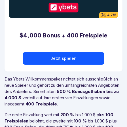
4.7/5
$4,000 Bonus + 400 Freispiele
Jetzt spielen
Das Ybets Willkommenspaket richtet sich ausschließlich an
neue Spieler und gehört zu den umfangreichsten Angeboten
des Anbieters. Sie erhalten
500 % Bonusguthaben bis zu
4.000 $
verteilt auf Ihre ersten vier Einzahlungen sowie
insgesamt
400 Freispiele
.
Die erste Einzahlung wird mit
200 %
bis 1.000 $ plus
100
Freispielen
belohnt, die zweite mit
100 %
bis 1.000 $ plus