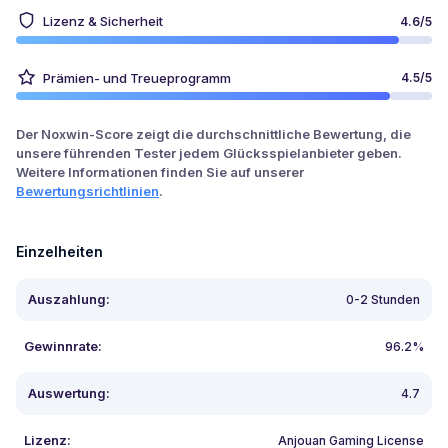
Lizenz & Sicherheit
4.6
/5
Prämien- und Treueprogramm
4.5
/5
Der Noxwin-Score zeigt die durchschnittliche Bewertung, die
unsere führenden Tester jedem Glücksspielanbieter geben.
Weitere Informationen finden Sie auf unserer
Bewertungsrichtlinien
.
Einzelheiten
Auszahlung
:
0-2
Stunden
Gewinnrate
:
96.2%
Auswertung
:
4.7
Lizenz
:
Anjouan Gaming License