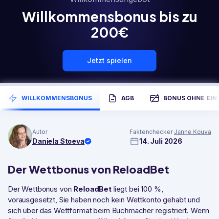
Willkommensbonus bis zu
200€
Jetzt spielen
WILLKOMMENSBONUS
AGB
BONUS OHNE EI
Autor
Faktenchecker
Janne Kouva
Daniela Stoeva
14. Juli 2026
Der Wettbonus von ReloadBet
Der Wettbonus von
ReloadBet
liegt bei 100 %,
vorausgesetzt, Sie haben noch kein Wettkonto gehabt und
sich über das Wettformat beim Buchmacher registriert. Wenn