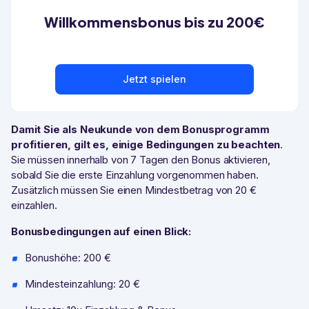
Willkommensbonus bis zu 200€
Jetzt spielen
Damit Sie als Neukunde von dem Bonusprogramm
profitieren, gilt es, einige Bedingungen zu beachten
.
Sie müssen innerhalb von 7 Tagen den Bonus aktivieren,
sobald Sie die erste Einzahlung vorgenommen haben.
Zusätzlich müssen Sie einen Mindestbetrag von 20 €
einzahlen.
Bonusbedingungen auf einen Blick:
Bonushöhe: 200 €
Mindesteinzahlung: 20 €