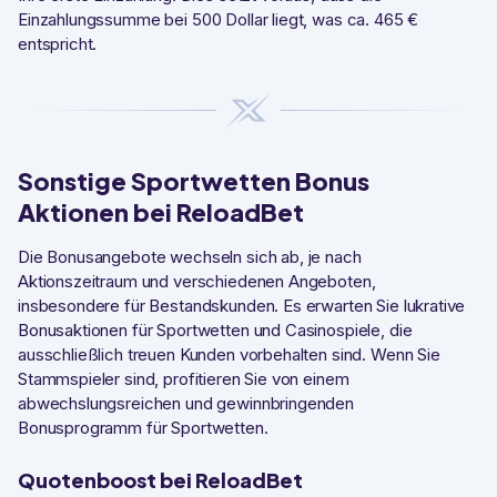
Einzahlungssumme bei 500 Dollar liegt, was ca. 465 €
entspricht.
Sonstige Sportwetten Bonus
Aktionen bei ReloadBet
Die Bonusangebote wechseln sich ab, je nach
Aktionszeitraum und verschiedenen Angeboten,
insbesondere für Bestandskunden. Es erwarten Sie lukrative
Bonusaktionen für Sportwetten und Casinospiele, die
ausschließlich treuen Kunden vorbehalten sind. Wenn Sie
Stammspieler sind, profitieren Sie von einem
abwechslungsreichen und gewinnbringenden
Bonusprogramm für Sportwetten.
Quotenboost bei ReloadBet