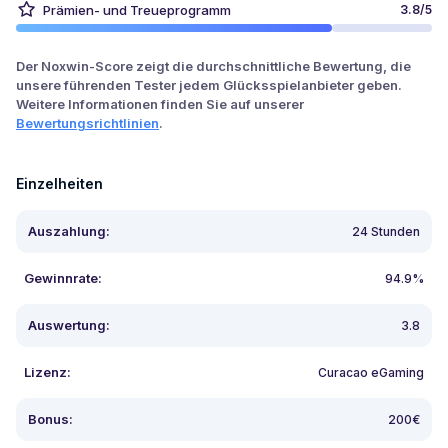
Prämien- und Treueprogramm
3.8
/5
Der Noxwin-Score zeigt die durchschnittliche Bewertung, die
unsere führenden Tester jedem Glücksspielanbieter geben.
Weitere Informationen finden Sie auf unserer
Bewertungsrichtlinien
.
Einzelheiten
Auszahlung
:
24
Stunden
Gewinnrate
:
94.9%
Auswertung
:
3.8
Lizenz
:
Curacao eGaming
Bonus
:
200€