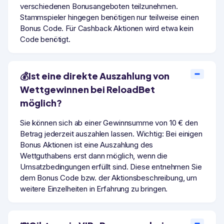
verschiedenen Bonusangeboten teilzunehmen.
Stammspieler hingegen benötigen nur teilweise einen
Bonus Code. Für Cashback Aktionen wird etwa kein
Code benötigt.
💰Ist eine direkte Auszahlung von
Wettgewinnen bei ReloadBet
möglich?
Sie können sich ab einer Gewinnsumme von 10 € den
Betrag jederzeit auszahlen lassen. Wichtig: Bei einigen
Bonus Aktionen ist eine Auszahlung des
Wettguthabens erst dann möglich, wenn die
Umsatzbedingungen erfüllt sind. Diese entnehmen Sie
dem Bonus Code bzw. der Aktionsbeschreibung, um
weitere Einzelheiten in Erfahrung zu bringen.