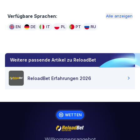
Verfügbare Sprachen
:
Alle anzeigen
EN
DE
IT
PL
PT
RU
Weitere passende Artikel zu
ReloadBet
ReloadBet Erfahrungen 2026
WETTEN
Willkommensangebot