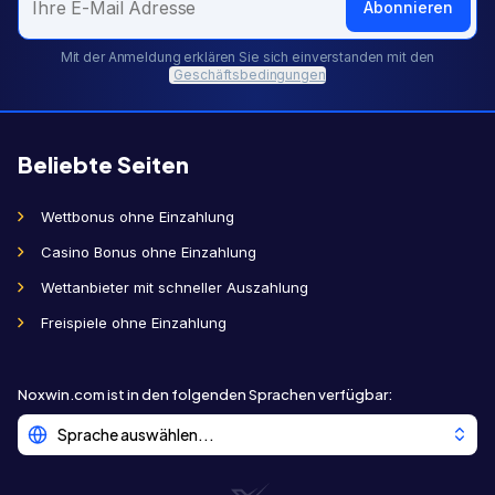
Abonnieren
Mit der Anmeldung erklären Sie sich einverstanden mit den
Geschäftsbedingungen
Beliebte Seiten
Wettbonus ohne Einzahlung
Casino Bonus ohne Einzahlung
Wettanbieter mit schneller Auszahlung
Freispiele ohne Einzahlung
Noxwin.com ist in den folgenden Sprachen verfügbar
:
Sprache auswählen...