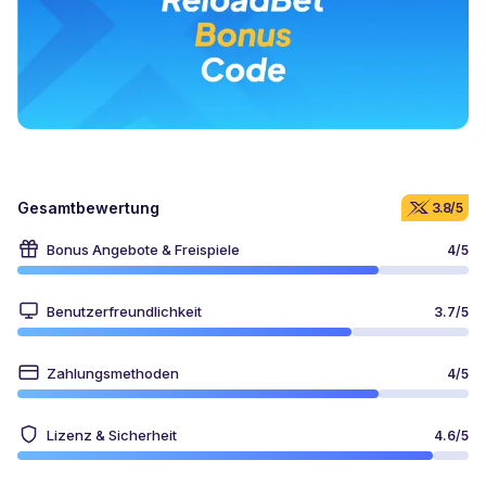
Gesamtbewertung
3.8
/5
Bonus Angebote & Freispiele
4
/5
Benutzerfreundlichkeit
3.7
/5
Zahlungsmethoden
4
/5
Lizenz & Sicherheit
4.6
/5