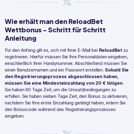
Wie erhält man den ReloadBet
Wettbonus - Schritt für Schritt
Anleitung
Für den Anfang gilt es, sich mit Ihrer E-Mail bei
ReloadBet
zu
registrieren. Hierfür müssen Sie Ihre Personaldaten eingeben,
einschließlich Ihrer Handynummer. Abschließend müssen Sie
einen Benutzernamen und ein Passwort erstellen.
Sobald Sie
den Registrierungsprozess abgeschlossen haben,
müssen Sie eine Mindesteinzahlung von 20 € tätigen
.
Sie haben 60 Tage Zeit, um die Umsatzbedingungen zu
erfüllen. Sie haben sieben Tage Zeit, den Bonus zu aktivieren,
nachdem Sie Ihre erste Einzahlung getätigt haben, indem Sie
den Bonuscode während des Registrierungsprozesses
eingeben.