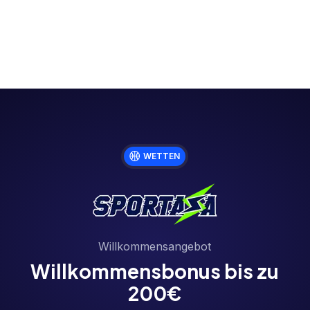
WETTEN
Willkommensangebot
Willkommensbonus bis zu
200€