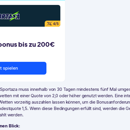
4/5
onus bis zu 200€
t spielen
portaza muss innerhalb von 30 Tagen mindestens fünf Mal umge
wetten mit einer Quote von 2,0 oder höher genutzt werden. Eine int
 Wetten vorzeitig auszahlen lassen können, um die Bonusanforderung
destquote 1,5. Wenn diese Bedingungen erfüllt sind, werden die G
hlt werden.
en Blick: