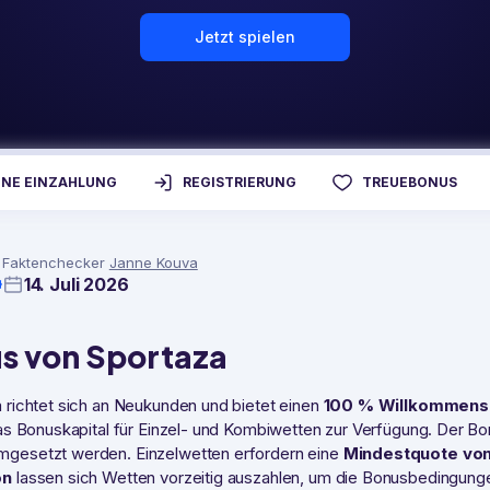
Jetzt spielen
NE EINZAHLUNG
REGISTRIERUNG
TREUEBONUS
Faktenchecker
Janne Kouva
14. Juli 2026
s von Sportaza
richtet sich an Neukunden und bietet einen
100 % Willkommensb
as Bonuskapital für Einzel- und Kombiwetten zur Verfügung. Der 
gesetzt werden. Einzelwetten erfordern eine
Mindestquote von
on
lassen sich Wetten vorzeitig auszahlen, um die Bonusbedingungen 