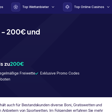
ps
Top Wettanbieter
Top Online Casinos
Zahlungsmethoden
Crypto und Fiat
Ohne Limits we
Casino Spiele
Zahlungsmethoden für
Bitcoin Casinos
Wettanbieter o
Casino Spiele
 - 200€ und
Sporwetten
eller
Ethereum Casinos
Wettanbieter o
Spielautomate
Apple Pay Wettanbieter
Revolut Casinos
Wettanbieter o
Roulette Casin
eter
Kreditkarte Wettanbieter
s zu
200€
Neteller Casinos
Blackjack Casi
ter
Neteller Wettanbieter
egelmäßige Freiwette
Exklusive Promo Codes
eboten
Skrill Casinos
er
Skrill Wettanbieter
ält auch für Bestandskunden diverse Boni, Gratiswetten und
n Anbietern von Sportwetten. Im Folgenden erfahren Sie mehr