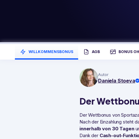
WILLKOMMENSBONUS
AGB
BONUS OH
Autor
Daniela Stoeva
Der Wettbonu
Der Wettbonus von Sportaza 
Nach der Einzahlung steht d
innerhalb von 30 Tagen
um
Dank der
Cash-out-Funkti