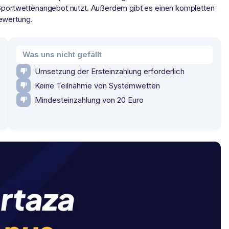
 Sportwettenangebot nutzt. Außerdem gibt es einen kompletten
ewertung.
Was uns nicht gefällt
Umsetzung der Ersteinzahlung erforderlich
Keine Teilnahme von Systemwetten
Mindesteinzahlung von 20 Euro