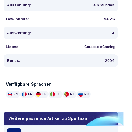
Auszahlung
:
3-6
Stunden
Gewinnrate
:
94.2%
Auswertung
:
4
Lizenz
:
Curacao eGaming
Bonus
:
200€
Verfügbare Sprachen
:
EN
FR
DE
IT
PT
RU
Weitere passende Artikel zu
Sportaza