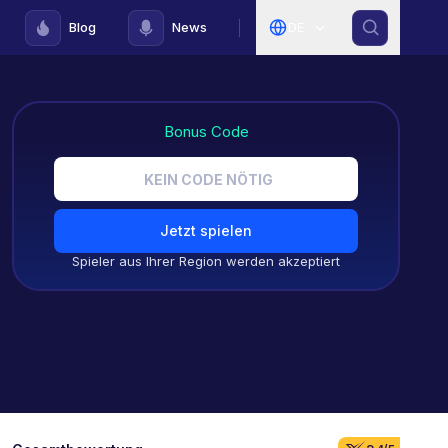
Blog
News
DE
tten
Top 3 Wettanbieter
Top 3 Casinos
BetLabel
Coins.game
hne Limit
$2,250
100€
Test lesen
Test lesen
Bonus Code
hne Steuer
n Casinos
KEIN CODE NÖTIG
Cocobet
Cocobet
100€
Test lesen
Test lesen
hne Lugas
os
Jetzt spielen
Donbet
Donbet
600€
750€
Spieler aus Ihrer Region werden akzeptiert
nos
Test lesen
Test lesen