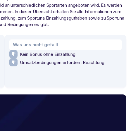
eld an unterschiedlichen Sportarten angeboten wird. Es werden
ommen. In dieser Übersicht erhalten Sie alle Informationen zum
zahlung, zum Sportuna Einzahlungsguthaben sowie zu Sportuna
und Bedingungen es gibt.
Was uns nicht gefällt
Kein Bonus ohne Einzahlung
Umsatzbedingungen erfordern Beachtung