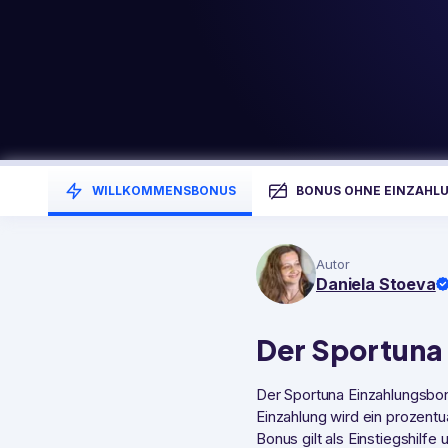
WILLKOMMENSBONUS
BONUS OHNE EINZAHL
Autor
Daniela Stoeva
Der Sportuna
Der Sportuna Einzahlungsbonu
Einzahlung wird ein prozent
Bonus gilt als Einstiegshilfe