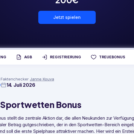
Jetzt spielen
UNG
AGB
REGISTRIERUNG
TREUEBONUS
Faktenchecker
Janne Kouva
14. Juli 2026
 Sportwetten Bonus
s stellt die zentrale Aktion dar, die allen Neukunden zur Verfügun
ualer Betrag gutgeschrieben, der in den Sportwetten-Bereich einge
 und soll die erste Spielphase attraktiver machen. Hier wird ein Ers