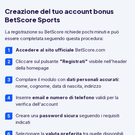
Creazione del tuo account bonus
BetScore Sports
La registrazione su BetScore richiede pochi minuti e può
essere completata seguendo questa procedura:
Accedere al sito ufficiale
BetScore.com
Cliccare sul pulsante
"Registrati"
visibile nell'header
della homepage
Compilare il modulo con
dati personali accurati
:
nome, cognome, data di nascita, indirizzo
Inserire
email e numero di telefono
validi per la
verifica dell'account
Creare una
password sicura
seguendo i requisiti
indicati
Selezionare la
valuta preferita
tra quelle disponibili