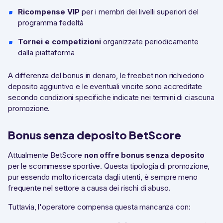
Ricompense VIP
per i membri dei livelli superiori del
programma fedeltà
Tornei e competizioni
organizzate periodicamente
dalla piattaforma
A differenza del bonus in denaro, le freebet non richiedono
deposito aggiuntivo e le eventuali vincite sono accreditate
secondo condizioni specifiche indicate nei termini di ciascuna
promozione.
Bonus senza deposito BetScore
Attualmente BetScore
non offre bonus senza deposito
per le scommesse sportive. Questa tipologia di promozione,
pur essendo molto ricercata dagli utenti, è sempre meno
frequente nel settore a causa dei rischi di abuso.
Tuttavia, l'operatore compensa questa mancanza con: