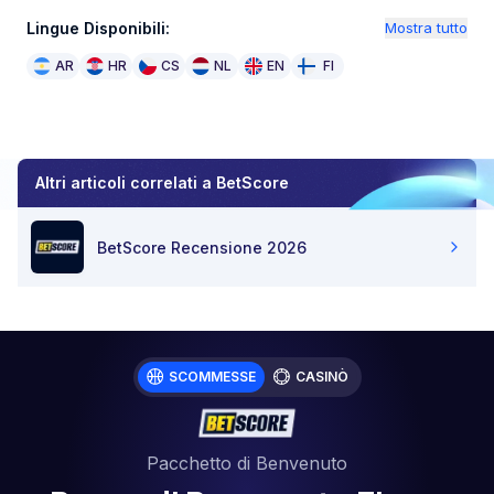
Lingue Disponibili
:
Mostra tutto
AR
HR
CS
NL
EN
FI
Altri articoli correlati a
BetScore
BetScore Recensione 2026
SCOMMESSE
CASINÒ
Pacchetto di Benvenuto