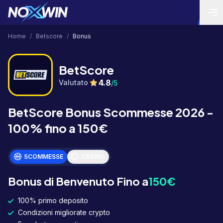
Home
/
Betscore
/
Bonus
BetScore
4.8
Valutato
/5
BetScore Bonus Scommesse 2026 -
100% fino a 150€
SCOMMESSE
CASINÒ
Bonus di Benvenuto Fino a
150€
100% primo deposito
Condizioni migliorate crypto