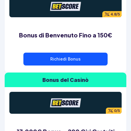
4.8/5
Bonus di Benvenuto Fino a 150€
Richiedi Bonus
Bonus del Casinò
0/5