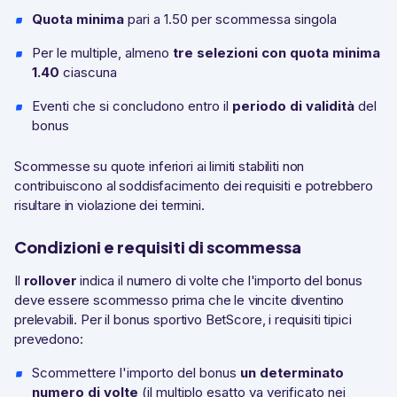
Quota minima
pari a 1.50 per scommessa singola
Per le multiple, almeno
tre selezioni con quota minima
1.40
ciascuna
Eventi che si concludono entro il
periodo di validità
del
bonus
Scommesse su quote inferiori ai limiti stabiliti non
contribuiscono al soddisfacimento dei requisiti e potrebbero
risultare in violazione dei termini.
Condizioni e requisiti di scommessa
Il
rollover
indica il numero di volte che l'importo del bonus
deve essere scommesso prima che le vincite diventino
prelevabili. Per il bonus sportivo BetScore, i requisiti tipici
prevedono:
Scommettere l'importo del bonus
un determinato
numero di volte
(il multiplo esatto va verificato nei