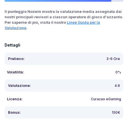
Il punteggio Noxwin mostra la valutazione media assegnata dai
nostri principali revisori a ciascun operatore di gioco d'azzardo.
Per saperne di più, visita il nostro
Linee Guida per la
Valutazione
.
Dettagli
Prelievo
:
3-6
Ore
Volatilità
:
0%
Valutazione
:
4.6
Licenza
:
Curacao eGaming
Bonus
:
150€