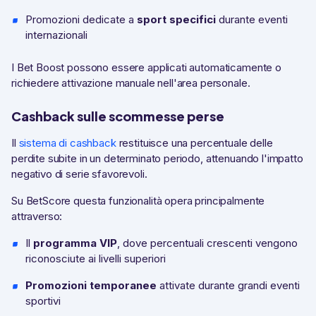
Promozioni dedicate a
sport specifici
durante eventi
internazionali
I Bet Boost possono essere applicati automaticamente o
richiedere attivazione manuale nell'area personale.
Cashback sulle scommesse perse
Il
sistema di cashback
restituisce una percentuale delle
perdite subite in un determinato periodo, attenuando l'impatto
negativo di serie sfavorevoli.
Su BetScore questa funzionalità opera principalmente
attraverso:
Il
programma VIP
, dove percentuali crescenti vengono
riconosciute ai livelli superiori
Promozioni temporanee
attivate durante grandi eventi
sportivi