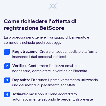
Come richiedere l'offerta di
registrazione BetScore
La procedura per ottenere il vantaggio di benvenuto è
semplice e richiede pochi passaggi:
Registrazione
: Creare un account sulla piattaforma
inserendo i dati personali richiesti
Verifica
: Confermare l'indirizzo email e, se
necessario, completare la verifica dell'identità
Deposito
: Effettuare il primo versamento utilizzando
uno dei metodi di pagamento accettati
Attivazione
: Il bonus viene accreditato
automaticamente secondo le percentuali previste