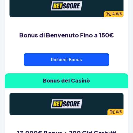
4.8/5
Bonus di Benvenuto Fino a 150€
Richiedi Bonus
Bonus del Casinò
0/5
17,000€ Bonus + 200 Giri Gratuiti