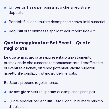
Un
bonus fisso
per ogni amico che si registra e
deposita
Possibilità di accumulare ricompense senza limiti numerici
Requisiti di scommessa applicati agli importi ricevuti
Quota maggiorata e Bet Boost - Quote
migliorate
Le
quote maggiorate
rappresentano uno strumento
promozionale che aumenta temporaneamente il coefficiente
di eventi selezionati, offrendo potenziali vincite superiori
rispetto alle condizioni standard del mercato.
BetScore propone regolarmente:
Boost giornalieri
su partite di campionati principali
Quote speciali per
accumulatori
con un numero minimo
di selezioni