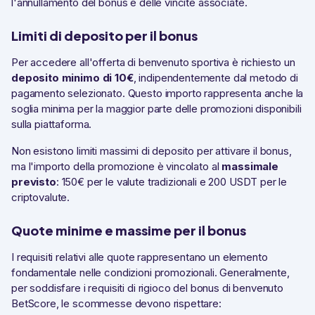
l'annullamento del bonus e delle vincite associate.
Limiti di deposito per il bonus
Per accedere all'offerta di benvenuto sportiva è richiesto un
deposito minimo di 10€
, indipendentemente dal metodo di
pagamento selezionato. Questo importo rappresenta anche la
soglia minima per la maggior parte delle promozioni disponibili
sulla piattaforma.
Non esistono limiti massimi di deposito per attivare il bonus,
ma l'importo della promozione è vincolato al
massimale
previsto
: 150€ per le valute tradizionali e 200 USDT per le
criptovalute.
Quote minime e massime per il bonus
I requisiti relativi alle quote rappresentano un elemento
fondamentale nelle condizioni promozionali. Generalmente,
per soddisfare i requisiti di rigioco del bonus di benvenuto
BetScore, le scommesse devono rispettare: