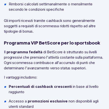
Rimborsi calcolati settimanalmente o mensilmente
secondo le condizioni specifiche
Gli importi ricevuti tramite cashback sono generalmente
soggetti a requisiti di scommessa ridotti rispetto ad altre
tipologie di bonus.
Programma VIP BetScore per lo sportsbook
Il
programma fedeltà
di BetScore è strutturato su livelli
progressivi che premiano l'attività costante sulla piattaforma.
Ogni scommessa contribuisce all'accumulo di punti che
determinano l'avanzamento verso status superiori.
I vantaggi includono:
Percentuali di cashback crescenti
in base al livello
raggiunto
Accesso a
promozioni esclusive
non disponibili agli
utenti standard