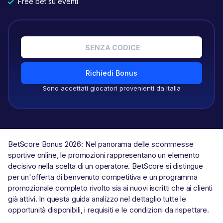
Free bet su eventi
SENZA CODICE
Richiedi Bonus
Sono accettati giocatori provenienti da
Italia
BetScore Bonus 2026: Nel panorama delle scommesse
sportive online, le promozioni rappresentano un elemento
decisivo nella scelta di un operatore. BetScore si distingue
per un'offerta di benvenuto competitiva e un programma
promozionale completo rivolto sia ai nuovi iscritti che ai clienti
già attivi. In questa guida analizzo nel dettaglio tutte le
opportunità disponibili, i requisiti e le condizioni da rispettare.