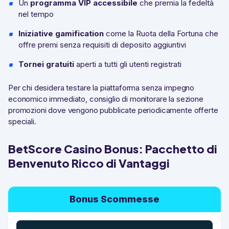
Un
programma VIP accessibile
che premia la fedeltà
nel tempo
Iniziative gamification
come la Ruota della Fortuna che
offre premi senza requisiti di deposito aggiuntivi
Tornei gratuiti
aperti a tutti gli utenti registrati
Per chi desidera testare la piattaforma senza impegno
economico immediato, consiglio di monitorare la sezione
promozioni dove vengono pubblicate periodicamente offerte
speciali.
BetScore Casino Bonus: Pacchetto di
Benvenuto Ricco di Vantaggi
Bonus Scommesse