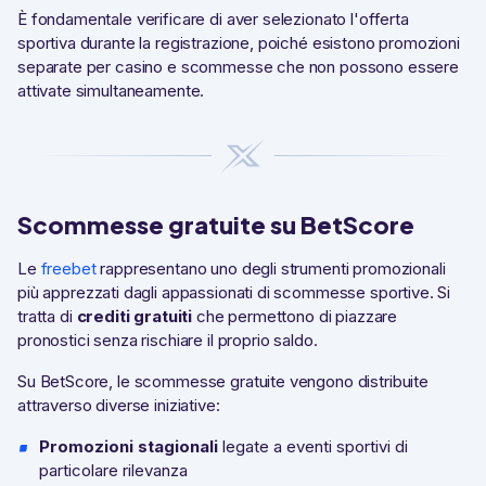
È fondamentale verificare di aver selezionato l'offerta
sportiva durante la registrazione, poiché esistono promozioni
separate per casino e scommesse che non possono essere
attivate simultaneamente.
Scommesse gratuite su BetScore
Le
freebet
rappresentano uno degli strumenti promozionali
più apprezzati dagli appassionati di scommesse sportive. Si
tratta di
crediti gratuiti
che permettono di piazzare
pronostici senza rischiare il proprio saldo.
Su BetScore, le scommesse gratuite vengono distribuite
attraverso diverse iniziative:
Promozioni stagionali
legate a eventi sportivi di
particolare rilevanza