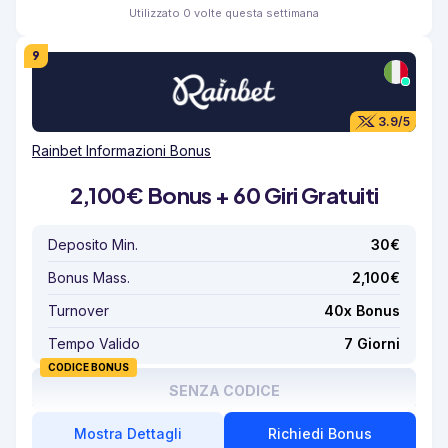
Utilizzato
0
volte questa settimana
9
3.9/5
Rainbet Informazioni Bonus
2,100€ Bonus + 60 Giri Gratuiti
Deposito Min.
30€
Bonus Mass.
2,100€
Turnover
40
x Bonus
Tempo Valido
7 Giorni
CODICE BONUS
SENZA CODICE
Mostra Dettagli
Richiedi Bonus