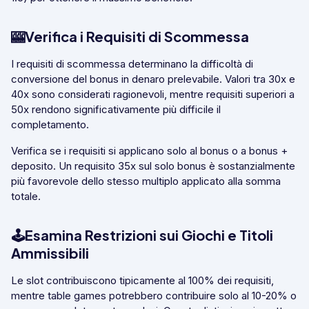
🎰Verifica i Requisiti di Scommessa
I requisiti di scommessa determinano la difficoltà di
conversione del bonus in denaro prelevabile. Valori tra 30x e
40x sono considerati ragionevoli, mentre requisiti superiori a
50x rendono significativamente più difficile il
completamento.
Verifica se i requisiti si applicano solo al bonus o a bonus +
deposito. Un requisito 35x sul solo bonus è sostanzialmente
più favorevole dello stesso multiplo applicato alla somma
totale.
🕹️Esamina Restrizioni sui Giochi e Titoli
Ammissibili
Le slot contribuiscono tipicamente al 100% dei requisiti,
mentre table games potrebbero contribuire solo al 10-20% o