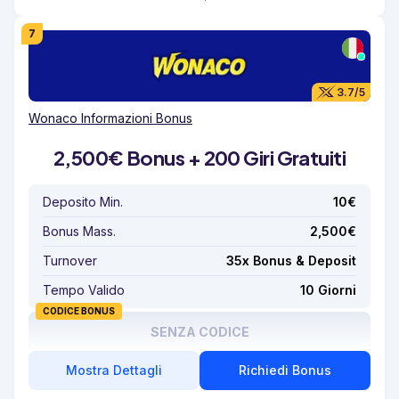
7
3.7/5
Wonaco Informazioni Bonus
2,500€ Bonus + 200 Giri Gratuiti
Deposito Min.
10€
Bonus Mass.
2,500€
Turnover
35
x Bonus & Deposit
Tempo Valido
10 Giorni
CODICE BONUS
SENZA CODICE
Mostra Dettagli
Richiedi Bonus