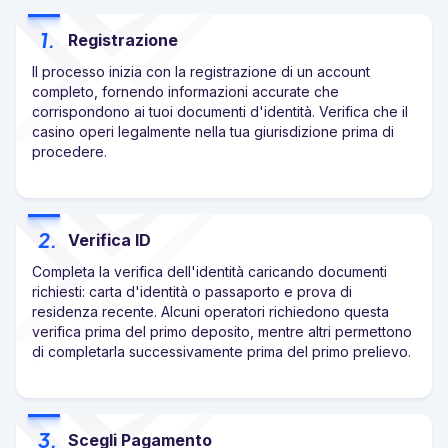
1
.
Registrazione
Il processo inizia con la registrazione di un account
completo, fornendo informazioni accurate che
corrispondono ai tuoi documenti d'identità. Verifica che il
casino operi legalmente nella tua giurisdizione prima di
procedere.
2
.
Verifica ID
Completa la verifica dell'identità caricando documenti
richiesti: carta d'identità o passaporto e prova di
residenza recente. Alcuni operatori richiedono questa
verifica prima del primo deposito, mentre altri permettono
di completarla successivamente prima del primo prelievo.
3
.
Scegli Pagamento