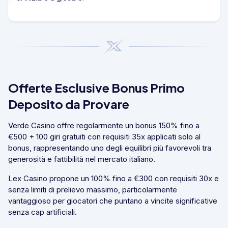
Offerte Esclusive Bonus Primo
Deposito da Provare
Verde Casino offre regolarmente un bonus 150% fino a
€500 + 100 giri gratuiti con requisiti 35x applicati solo al
bonus, rappresentando uno degli equilibri più favorevoli tra
generosità e fattibilità nel mercato italiano.
Lex Casino propone un 100% fino a €300 con requisiti 30x e
senza limiti di prelievo massimo, particolarmente
vantaggioso per giocatori che puntano a vincite significative
senza cap artificiali.