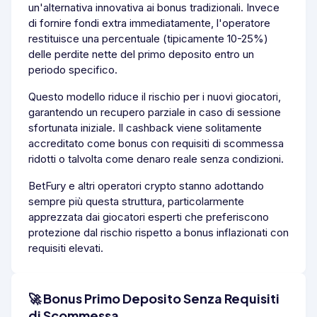
un'alternativa innovativa ai bonus tradizionali. Invece
di fornire fondi extra immediatamente, l'operatore
restituisce una percentuale (tipicamente 10-25%)
delle perdite nette del primo deposito entro un
periodo specifico.
Questo modello riduce il rischio per i nuovi giocatori,
garantendo un recupero parziale in caso di sessione
sfortunata iniziale. Il cashback viene solitamente
accreditato come bonus con requisiti di scommessa
ridotti o talvolta come denaro reale senza condizioni.
BetFury e altri operatori crypto stanno adottando
sempre più questa struttura, particolarmente
apprezzata dai giocatori esperti che preferiscono
protezione dal rischio rispetto a bonus inflazionati con
requisiti elevati.
🚀 Bonus Primo Deposito Senza Requisiti
di Scommessa