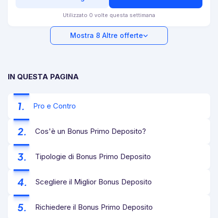
Utilizzato
0
volte questa settimana
Mostra
8
Altre offerte
IN QUESTA PAGINA
1
.
Pro e Contro
2
.
Cos'è un Bonus Primo Deposito?
3
.
Tipologie di Bonus Primo Deposito
4
.
Scegliere il Miglior Bonus Deposito
5
.
Richiedere il Bonus Primo Deposito