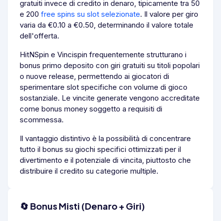
gratuiti invece di credito in denaro, tipicamente tra 50
e 200
free spins su slot selezionate
. Il valore per giro
varia da €0.10 a €0.50, determinando il valore totale
dell'offerta.
HitNSpin e Vincispin frequentemente strutturano i
bonus primo deposito con giri gratuiti su titoli popolari
o nuove release, permettendo ai giocatori di
sperimentare slot specifiche con volume di gioco
sostanziale. Le vincite generate vengono accreditate
come bonus money soggetto a requisiti di
scommessa.
Il vantaggio distintivo è la possibilità di concentrare
tutto il bonus su giochi specifici ottimizzati per il
divertimento e il potenziale di vincita, piuttosto che
distribuire il credito su categorie multiple.
🔄 Bonus Misti (Denaro + Giri)