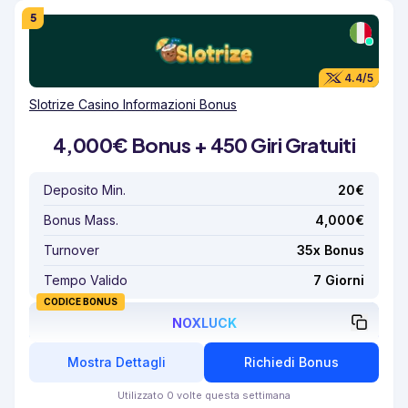
5
4.4/5
Slotrize Casino Informazioni Bonus
4,000€ Bonus + 450 Giri Gratuiti
Deposito Min.
20€
Bonus Mass.
4,000€
Turnover
35
x Bonus
Tempo Valido
7 Giorni
CODICE BONUS
NOXLUCK
Mostra Dettagli
Richiedi Bonus
Utilizzato
0
volte questa settimana