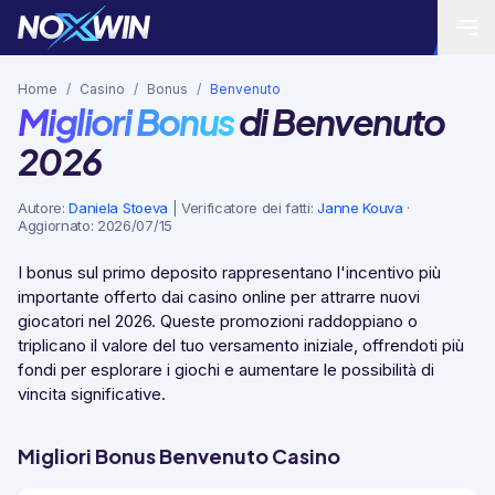
Home
/
Casino
/
Bonus
/
Benvenuto
Migliori Bonus
di Benvenuto
2026
Autore
:
Daniela Stoeva
|
Verificatore dei fatti
:
Janne Kouva
·
Aggiornato
:
2026/07/15
I bonus sul primo deposito rappresentano l'incentivo più
importante offerto dai casino online per attrarre nuovi
giocatori nel 2026. Queste promozioni raddoppiano o
triplicano il valore del tuo versamento iniziale, offrendoti più
fondi per esplorare i giochi e aumentare le possibilità di
vincita significative.
Migliori Bonus Benvenuto Casino