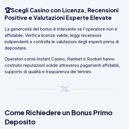
🏆Scegli Casino con Licenza, Recensioni
Positive e Valutazioni Esperte Elevate
La generosità del bonus è irrilevante se l'operatore non è
affidabile. Verifica licenze valide, leggi recensioni
indipendenti e controlla le valutazioni degli esperti prima di
depositare.
Operatori come Instant Casino, Rainbet e Roobet hanno
costruito reputazioni solide attraverso pagamenti affidabili,
supporto di qualità e trasparenza dei termini.
Come Richiedere un Bonus Primo
Deposito