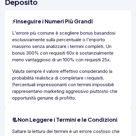
Deposito
⚡Inseguire i Numeri Più Grandi
L'errore più comune è scegliere bonus basandosi
esclusivamente sulla percentuale o l'importo
massimo senza analizzare i termini completi. Un
bonus 300% con requisiti 60x è sostanzialmente
meno vantaggioso di un 100% con requisiti 25x.
Valuta sempre il valore effettivo considerando la
probabilità realistica di completare i requisiti.
Percentuali impressionanti con termini impossibili
rappresentano marketing aggressivo piuttosto che
opportunità genuine di profitto.
📃Non Leggere i Termini e le Condizioni
Saltare la lettura dei termini è un errore costoso che