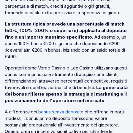
percentuale di match, crediti aggiuntivi o giri gratuiti,
fornendo capitale extra per iniziare l'esperienza di gioco.
La struttura tipica prevede una percentuale di match
(50%, 100%, 200% o superiore) applicata al deposito
fino a un importo massimo specificato
. Ad esempio, un
bonus 100% fino a €200 significa che depositando €200
riceverai altri €200 in bonus, iniziando con un saldo totale di
€400.
Operatori come Verde Casino e Lex Casino utilizzano questi
bonus come principale strumento di acquisizione clienti,
differenziandosi attraverso percentuali competitive, requisiti
favorevoli e combinazioni uniche di benefici.
La generosità
del bonus riflette spesso la strategia di marketing e il
posizionamento dell'operatore nel mercato
.
A differenza dei
bonus senza deposito
che offrono importi
modesti, i bonus primo deposito forniscono valore
sostanziale proporzionale all'investimento del giocatore.
Questo crea un incentivo significativo per chi intende