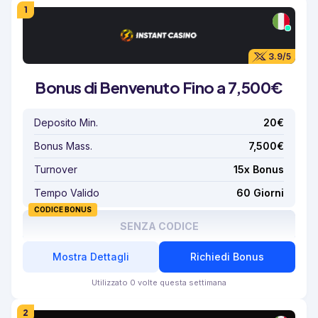
1
3.9/5
Bonus di Benvenuto Fino a 7,500€
Deposito Min.
20€
Bonus Mass.
7,500€
Turnover
15
x Bonus
Tempo Valido
60 Giorni
CODICE BONUS
SENZA CODICE
Mostra Dettagli
Richiedi Bonus
Utilizzato
0
volte questa settimana
2