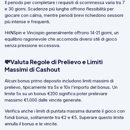
Il periodo per completare i requisiti di scommessa varia tra 7
e 30 giorni. Scadenze più lunghe offrono flessibilità per
giocare con calma, mentre periodi brevi richiedono sessioni
più intense e frequenti.
HitNSpin e Vincispin generalmente offrono 14-21 giorni, un
equilibrio ragionevole che accomoda diversi stili di gioco
senza pressione eccessiva.
💸Valuta Regole di Prelievo e Limiti
Massimi di Cashout
Alcuni bonus primo deposito includono limiti massimi di
prelievo, tipicamente tra 5x e 10x l'importo del bonus. Un
limite 5x su un bonus €200 significa poter prelevare
massimo €1.000 dalle vincite generate.
Verifica anche i limiti di puntata massima durante il gioco con
fondi bonus, solitamente tra €2 e €5. Superare questo limite
annulla il bonus e le vincite.