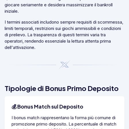
giocare seriamente e desidera massimizzare il bankroll
iniziale.
I termini associati includono sempre requisiti di scommessa,
limiti temporali, restrizioni sui giochi ammissibili e condizioni
di prelievo. La trasparenza di questi termini varia tra
operatori, rendendo essenziale la lettura attenta prima
dell'attivazione.
Tipologie di Bonus Primo Deposito
💰 Bonus Match sul Deposito
I bonus match rappresentano la forma più comune di
promozione primo deposito. La percentuale di match