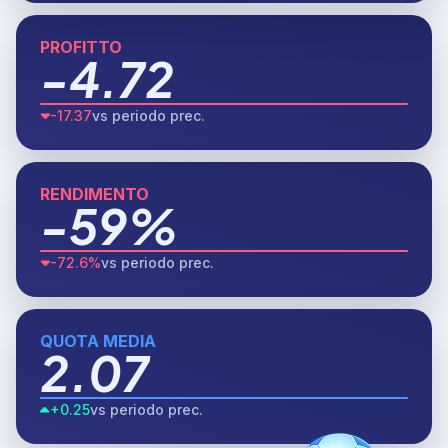
PROFITTO
-4.72
-17.37
vs periodo prec.
RENDIMENTO
-59
%
-72.6%
vs periodo prec.
QUOTA MEDIA
2.07
+0.25
vs periodo prec.