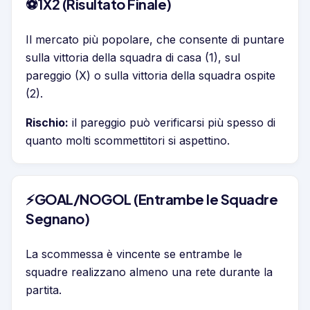
⚽1X2 (Risultato Finale)
Il mercato più popolare, che consente di puntare
sulla vittoria della squadra di casa (1), sul
pareggio (X) o sulla vittoria della squadra ospite
(2).
Rischio:
il pareggio può verificarsi più spesso di
quanto molti scommettitori si aspettino.
⚡GOAL/NOGOL (Entrambe le Squadre
Segnano)
La scommessa è vincente se entrambe le
squadre realizzano almeno una rete durante la
partita.