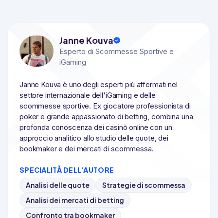
Janne Kouva
Esperto di Scommesse Sportive e
iGaming
Janne Kouva è uno degli esperti più affermati nel
settore internazionale dell'iGaming e delle
scommesse sportive. Ex giocatore professionista di
poker e grande appassionato di betting, combina una
profonda conoscenza dei casinò online con un
approccio analitico allo studio delle quote, dei
bookmaker e dei mercati di scommessa.
SPECIALITÀ DELL'AUTORE
Analisi delle quote
Strategie di scommessa
Analisi dei mercati di betting
Confronto tra bookmaker