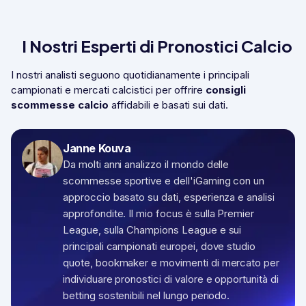
I Nostri Esperti di Pronostici Calcio
I nostri analisti seguono quotidianamente i principali
campionati e mercati calcistici per offrire
consigli
scommesse calcio
affidabili e basati sui dati.
Janne Kouva
Da molti anni analizzo il mondo delle
scommesse sportive e dell'iGaming con un
approccio basato su dati, esperienza e analisi
approfondite. Il mio focus è sulla Premier
League, sulla Champions League e sui
principali campionati europei, dove studio
quote, bookmaker e movimenti di mercato per
individuare pronostici di valore e opportunità di
betting sostenibili nel lungo periodo.