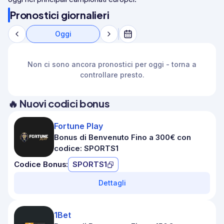
Pronostici giornalieri
Oggi
Non ci sono ancora pronostici per oggi - torna a
controllare presto.
🔥
Nuovi codici bonus
Fortune Play
Bonus di Benvenuto Fino a 300€ con
codice: SPORTS1
Codice Bonus
:
SPORTS1
Dettagli
1Bet