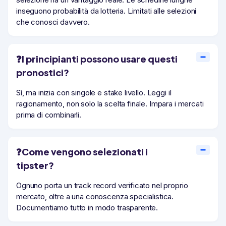
inseguono probabilità da lotteria. Limitati alle selezioni
che conosci davvero.
❓I principianti possono usare questi
pronostici?
Sì, ma inizia con singole e stake livello. Leggi il
ragionamento, non solo la scelta finale. Impara i mercati
prima di combinarli.
❓Come vengono selezionati i
tipster?
Ognuno porta un track record verificato nel proprio
mercato, oltre a una conoscenza specialistica.
Documentiamo tutto in modo trasparente.