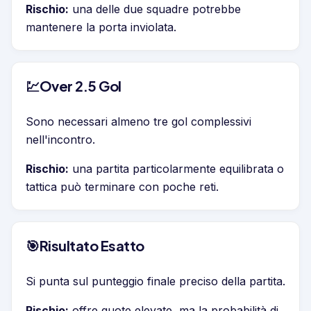
Rischio:
una delle due squadre potrebbe
mantenere la porta inviolata.
💹Over 2.5 Gol
Sono necessari almeno tre gol complessivi
nell'incontro.
Rischio:
una partita particolarmente equilibrata o
tattica può terminare con poche reti.
🎯Risultato Esatto
Si punta sul punteggio finale preciso della partita.
Rischio:
offre quote elevate, ma la probabilità di