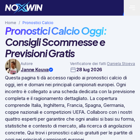
Home
/
Pronostici Calcio
Pronostici Calcio Oggi:
Consigli Scommesse e
Previsioni Gratis
Autore
Verificatore dei fatti
Daniela Stoeva
Janne Kouva
28 lug 2026
Questa pagina ti dà accesso rapido ai pronostici calcio di
oggi, ieri e domani nei principali campionati europei. Ogni
incontro è collegato a una scheda dedicata con la previsione
completa e il ragionamento dettagliato. La copertura
comprende Italia, Inghilterra, Francia, Spagna, Germania,
coppe nazionali e competizioni UEFA. Collaboro con i nostri
quattro esperti per garantire che ogni analisi si basi su forma,
statistiche e contesto di mercato, alla ricerca di angolazioni
concrete. Qui trovi i pronostici calcio gratuiti per le partite di
oggi nei principali campionati europei.