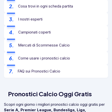
2
.
Cosa trovi in ogni scheda partita
3
.
I nostri esperti
4
.
Campionati coperti
5
.
Mercati di Scommesse Calcio
6
.
Come usare i pronostici calcio
7
.
FAQ sui Pronostici Calcio
Pronostici Calcio Oggi Gratis
Scopri ogni giorno i migliori pronostici calcio oggi gratis per
Serie A, Premier League, Bundesliga, Liga,