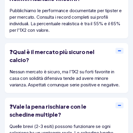
Pubblichiamo le performance documentate per tipster e
per mercato. Consulta i record completi sui profili
individuali. La percentuale realistica è tra il 55% e il 65%
per l'1X2 con valore.
❓Qual è il mercato più sicuro nel
calcio?
Nessun mercato è sicuro, ma l'1X2 su forti favorite in
casa con solidità difensiva tende ad avere minore
varianza. Aspettati comunque serie positive e negative.
❓Vale la pena rischiare con le
schedine multiple?
Quelle brevi (2-3 esiti) possono funzionare se ogni
selezione ha un vantaggio reale. Le schedine lunghe