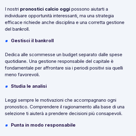
I nostri
pronostici calcio oggi
possono aiutarti a
individuare opportunità interessanti, ma una strategia
efficace richiede anche disciplina e una corretta gestione
del bankroll.
Gestisci il bankroll
Dedica alle scommesse un budget separato dalle spese
quotidiane. Una gestione responsabile del capitale è
fondamentale per affrontare sia i periodi positivi sia quelli
meno favorevoli.
Studia le analisi
Leggi sempre le motivazioni che accompagnano ogni
pronostico. Comprendere il ragionamento alla base di una
selezione ti aiuterà a prendere decisioni più consapevoli.
Punta in modo responsabile