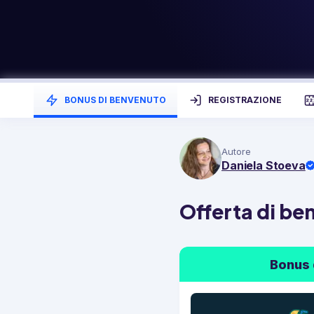
BONUS DI BENVENUTO
REGISTRAZIONE
Autore
Daniela Stoeva
Offerta di be
Bonus 