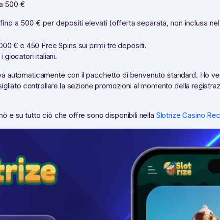
a 500 €
ino a 500 € per depositi elevati (offerta separata, non inclusa ne
000 € e 450 Free Spins sui primi tre depositi.
 giocatori italiani.
tiva automaticamente con il pacchetto di benvenuto standard. Ho ver
gliato controllare la sezione promozioni al momento della registraz
inò e su tutto ciò che offre sono disponibili nella
Slotrize Casino Re