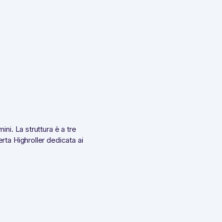
ni. La struttura è a tre
rta Highroller dedicata ai