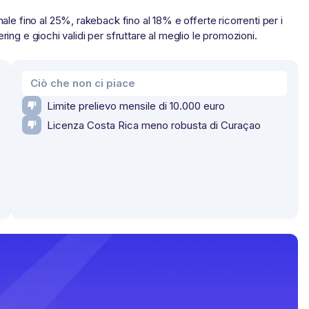
e fino al 25%, rakeback fino al 18% e offerte ricorrenti per i
ring e giochi validi per sfruttare al meglio le promozioni.
Ciò che non ci piace
Limite prelievo mensile di 10.000 euro
Licenza Costa Rica meno robusta di Curaçao