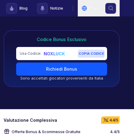
Blog
Notizie
IT
esse
Top 3 Scommesse
Top 3 Casinò
BetScore
Vincispin Casino
esse
3,000€
150€
Leggi Recensione
Leggi Recensione
Codice Bonus Esclusivo
e
NOXLUCK
Betista
Donbet
Usa Codice
:
COPIA CODICE
250€
750€
Leggi Recensione
Leggi Recensione
mmesse
Richiedi Bonus
22Bet
Verde Casino
1,200€
122€
Sono accettati giocatori provenienti da
Italia
Leggi Recensione
Leggi Recensione
Valutazione Complessiva
4.4
/5
Offerte Bonus & Scommesse Gratuite
4.4
/5