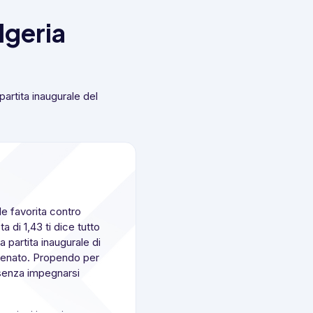
lgeria
partita inaugurale del
de favorita contro
a di 1,43 ti dice tutto
 partita inaugurale di
frenato. Propendo per
 senza impegnarsi