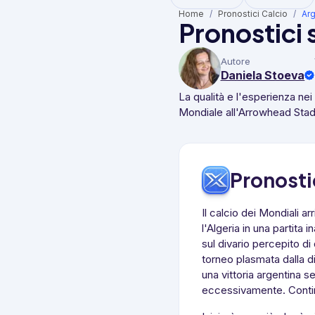
Home
/
Pronostici Calcio
/
Arg
Pronostici
Autore
Daniela Stoeva
La qualità e l'esperienza nei
Mondiale all'Arrowhead Stad
Pronost
Il calcio dei Mondiali a
l'Algeria in una partita 
sul divario percepito di
torneo plasmata dalla d
una vittoria argentina 
eccessivamente. Continu