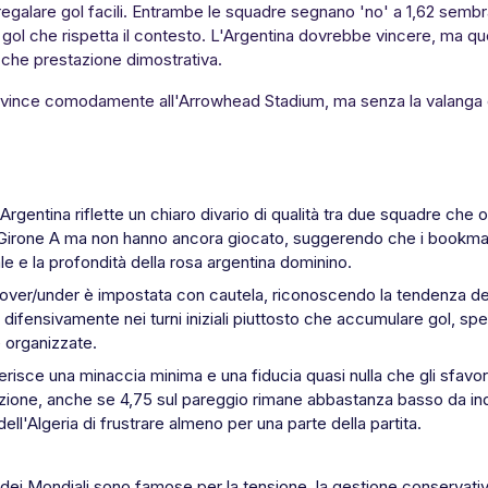
 regalare gol facili. Entrambe le squadre segnano 'no' a 1,62 sembr
 gol che rispetta il contesto. L'Argentina dovrebbe vincere, ma q
 che prestazione dimostrativa.
 vince comodamente all'Arrowhead Stadium, ma senza la valanga di
'Argentina riflette un chiaro divario di qualità tra due squadre che 
Girone A ma non hanno ancora giocato, suggerendo che i bookma
e e la profondità della rosa argentina dominino.
a over/under è impostata con cautela, riconoscendo la tendenza del
te difensivamente nei turni iniziali piuttosto che accumulare gol, s
 organizzate.
erisce una minaccia minima e una fiducia quasi nulla che gli sfavori
sizione, anche se 4,75 sul pareggio rimane abbastanza basso da in
dell'Algeria di frustrare almeno per una parte della partita.
i dei Mondiali sono famose per la tensione, la gestione conservativ