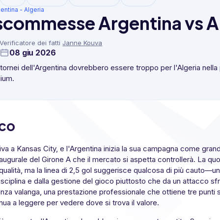
entina - Algeria
 scommesse Argentina vs A
Verificatore dei fatti
Janne Kouva
08 giu 2026
 tornei dell'Argentina dovrebbero essere troppo per l'Algeria nella 
ium.
ico
rriva a Kansas City, e l'Argentina inizia la sua campagna come gran
inaugurale del Girone A che il mercato si aspetta controllerà. La quot
 qualità, ma la linea di 2,5 gol suggerisce qualcosa di più cauto—una
isciplina e dalla gestione del gioco piuttosto che da un attacco s
senza valanga, una prestazione professionale che ottiene tre punti
a a leggere per vedere dove si trova il valore.