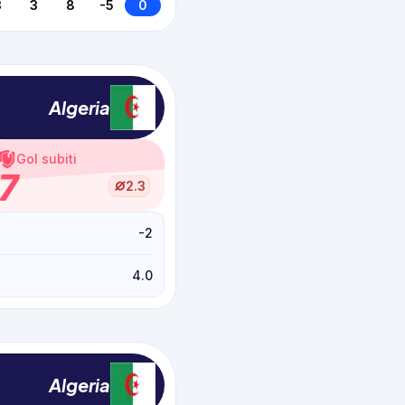
3
3
8
-5
0
Algeria
Gol subiti
7
2.3
-2
4.0
Algeria