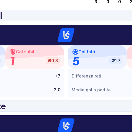
3
0
0
l
V
S
Gol subiti
Gol fatti
1
5
0.3
1.7
+7
Differenza reti
3.0
Media gol a partita
te
V
S