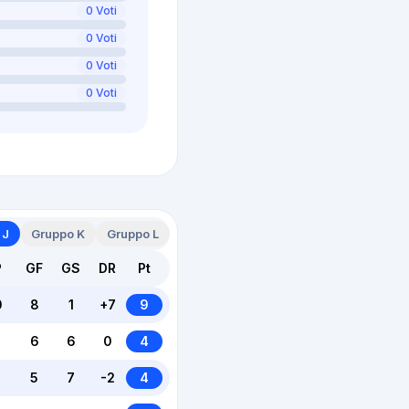
0
Voti
0
Voti
0
Voti
0
Voti
 J
Gruppo K
Gruppo L
P
GF
GS
DR
Pt
0
8
1
+7
9
1
6
6
0
4
1
5
7
-2
4