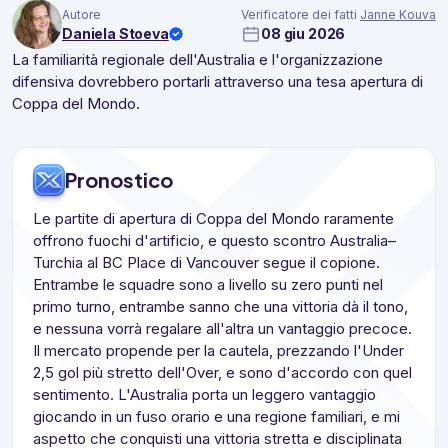
Autore
Verificatore dei fatti
Janne Kouva
Daniela Stoeva
08 giu 2026
La familiarità regionale dell'Australia e l'organizzazione
difensiva dovrebbero portarli attraverso una tesa apertura di
Coppa del Mondo.
Pronostico
Le partite di apertura di Coppa del Mondo raramente
offrono fuochi d'artificio, e questo scontro Australia–
Turchia al BC Place di Vancouver segue il copione.
Entrambe le squadre sono a livello su zero punti nel
primo turno, entrambe sanno che una vittoria dà il tono,
e nessuna vorrà regalare all'altra un vantaggio precoce.
Il mercato propende per la cautela, prezzando l'Under
2,5 gol più stretto dell'Over, e sono d'accordo con quel
sentimento. L'Australia porta un leggero vantaggio
giocando in un fuso orario e una regione familiari, e mi
aspetto che conquisti una vittoria stretta e disciplinata