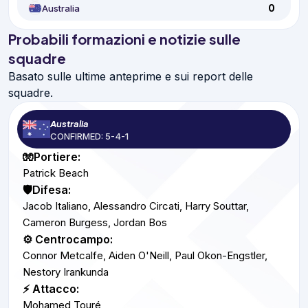
0
Australia
Probabili formazioni e notizie sulle
squadre
Basato sulle ultime anteprime e sui report delle
squadre.
Australia
CONFIRMED: 5-4-1
🧤Portiere:
Patrick Beach
🛡️Difesa:
Jacob Italiano, Alessandro Circati, Harry Souttar,
Cameron Burgess, Jordan Bos
⚙️ Centrocampo:
Connor Metcalfe, Aiden O'Neill, Paul Okon-Engstler,
Nestory Irankunda
⚡ Attacco:
Mohamed Touré