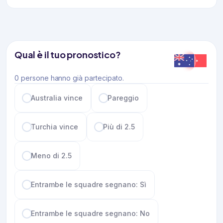
Qual è il tuo pronostico?
0 persone hanno già partecipato.
Australia vince
Pareggio
Turchia vince
Più di 2.5
Meno di 2.5
Entrambe le squadre segnano: Sì
Entrambe le squadre segnano: No