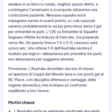
siedano in un blocco medio, neghino spazio dietro, e
costringano l'avversario a scomporle attraverso una
costruzione paziente. Nessuna squadra vorrà
impegnare numeri in avanti presto, e i calci piazzati
saranno probabilmente la via più pericolosa verso il gol
per entrambe le parti. L'1,95 su Entrambe le Squadre
Segnano riflette incertezza di mercato, ma propendo
verso No. Se questa finisce 1-0 o 0-0, nessuno sarà
scioccato. Una vittoria 1-0 dell'Australia sembra il
risultato più logico—abbastanza per prendere tre punti,
non abbastanza per suggerire dominio.
Previsione: L'Australia dovrebbe vincere di misura
un'apertura di Coppa del Mondo tesa e con pochi gol al
BC Place, con disciplina difensiva e vantaggio della
regione domestica che inclinano un confronto
equilibrato a loro favore.
Motivi chiave
L'Australia porta un vantaggio strutturale giocando