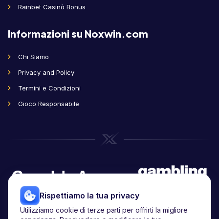
Rainbet Casinò Bonus
Informazioni su Noxwin.com
Chi Siamo
Privacy and Policy
Termini e Condizioni
Gioco Responsabile
Rispettiamo la tua privacy
Utilizziamo cookie di terze parti per offrirti la migliore
Copyright
2026
© noxwin.com.