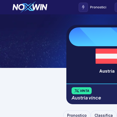
Pronostici
Bonus Scommesse
Bonus Casinò Online
Siti Scommesse Eccel
Casinò Online
Migliori Bonus Scommesse
Migliori Bonus Casinò
Bet Builder
Migliori Casinò Onlin
Scommesse Senza Deposito
Giri Gratis
Scommesse SPID
Nuovi Casinò Online
Scommesse Gratuite
Bonus Senza Deposito
Cash Out
Casinò Telegram
Cashback Bonus
Codici Bonus Casinò
Prelievi Veloci
Casinò con Prelievi R
Austria
Casinò Bonus Benvenuto
Casinò con CIE
VINTA
Austria
vince
Pronostico
Classifica