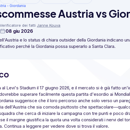
tria - Giordania
 scommesse Austria vs Gio
Verificatore dei fatti
Janne Kouva
08 giu 2026
ll'Austria e lo status di chiara outsider della Giordania indicano una
nificativo perché la Giordania possa superarlo a Santa Clara.
ico
al Levi's Stadium il 17 giugno 2026, e il mercato si è già fatto un'i
 dovrebbe superare facilmente questa partita d'esordio ai Mondiali
Giordania suggerisce che il loro percorso anche solo verso un pareg
ia dell'Austria che sia comoda piuttosto che spettacolare—qualco
squadra che cerca di iniziare la campagna con tre punti e poco
 se il margine giustifica la quota una volta considerati i nervi del 
a. Continua a leggere per vedere dove si trova il valore.