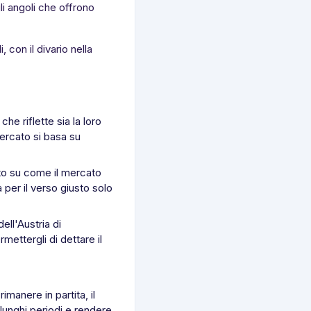
li angoli che offrono
con il divario nella
che riflette sia la loro
mercato si basa su
utto su come il mercato
per il verso giusto solo
ell'Austria di
mettergli di dettare il
imanere in partita, il
lunghi periodi e rendere