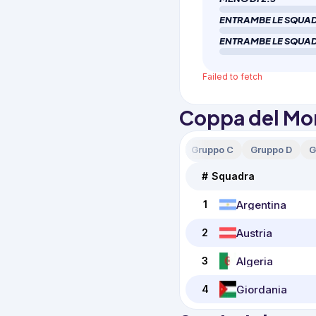
ENTRAMBE LE SQUAD
ENTRAMBE LE SQUA
Failed to fetch
Coppa del Mon
Gruppo A
Gruppo B
Gruppo C
Gruppo D
G
#
Squadra
Argentina
1
Austria
2
Algeria
3
Giordania
4