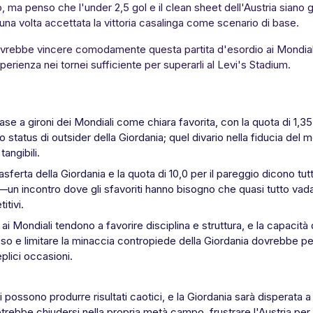
 ma penso che l'under 2,5 gol e il clean sheet dell'Austria siano g
una volta accettata la vittoria casalinga come scenario di base.
ovrebbe vincere comodamente questa partita d'esordio ai Mondiali, 
sperienza nei tornei sufficiente per superarli al Levi's Stadium.
 fase a gironi dei Mondiali come chiara favorita, con la quota di 1,35 
 status di outsider della Giordania; quel divario nella fiducia del 
tangibili.
rasferta della Giordania e la quota di 10,0 per il pareggio dicono t
un incontro dove gli sfavoriti hanno bisogno che quasi tutto vada 
tivi.
ai Mondiali tendono a favorire disciplina e struttura, e la capacità d
sso e limitare la minaccia contropiede della Giordania dovrebbe per
plici occasioni.
i possono produrre risultati caotici, e la Giordania sarà disperata a r
trebbe chiudersi nella propria metà campo, frustrare l'Austria per 