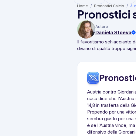
Home
/
Pronostici Calcio
/
Aus
Pronostici
Autore
Daniela Stoeva
Il favoritismo schiacciante de
divario di qualità troppo sig
Pronost
Austria contro Giordania 
casa dice che l'Austria
14,8 in trasferta della 
Propendo per una vittor
sembra giusto per una 
è se l'Austria vince, ma
difensivo della Giordani