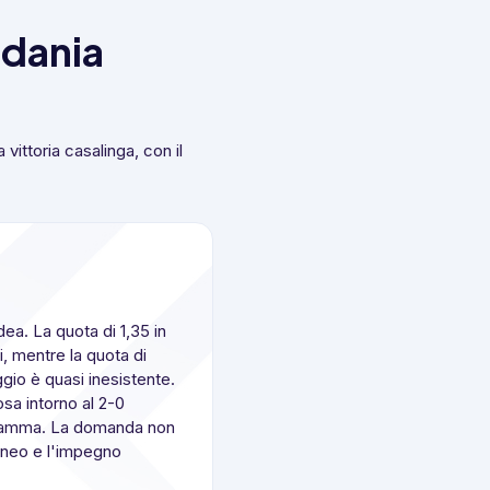
rdania
 vittoria casalinga, con il
dea. La quota di 1,35 in
, mentre la quota di
gio è quasi inesistente.
sa intorno al 2-0
 dramma. La domanda non
torneo e l'impegno