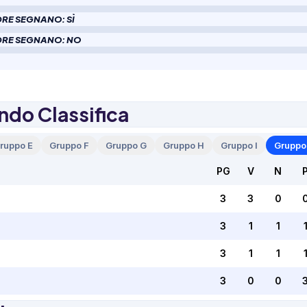
RE SEGNANO: SÌ
DRE SEGNANO: NO
do Classifica
ruppo E
Gruppo F
Gruppo G
Gruppo H
Gruppo I
Gruppo
PG
V
N
3
3
0
3
1
1
3
1
1
3
0
0