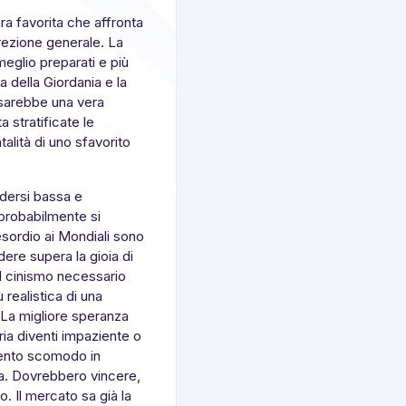
ara favorita che affronta
rezione generale. La
meglio preparati e più
a della Giordania e la
a sarebbe una vera
 stratificate le
talità di uno sfavorito
ndersi bassa e
 probabilmente si
esordio ai Mondiali sono
ere supera la gioia di
il cinismo necessario
 realistica di una
. La migliore speranza
ria diventi impaziente o
mento scomodo in
ga. Dovrebbero vincere,
. Il mercato sa già la