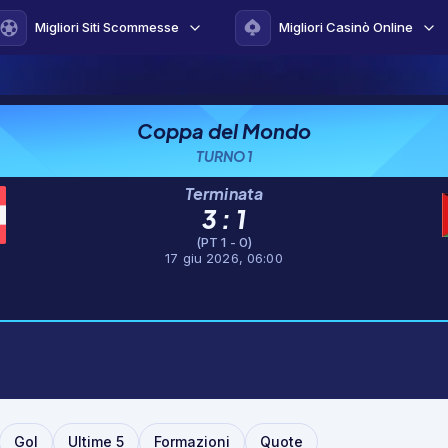
Migliori Siti Scommesse
Migliori Casinò Online
lenti
Metodi di Pagamento
Casinò Metodi di Pagamento
Mondo Scomm
e
Revolut
Pagamenti Popolari dei
Termini Scomm
Coppa del Mondo
Casinò
TURNO 1
PostePay
Scommesse Liv
Casinò con Postepay
Terminata
3 : 1
Paysafecard
Nuovi Siti Sco
Casinò con Revolut
(PT 1 - 0)
17 giu 2026, 06:00
apidi
Skrill
Migliori Quote
Casinò con Paysafecard
Casinò con Skrill
Gol
Ultime 5
Formazioni
Quote