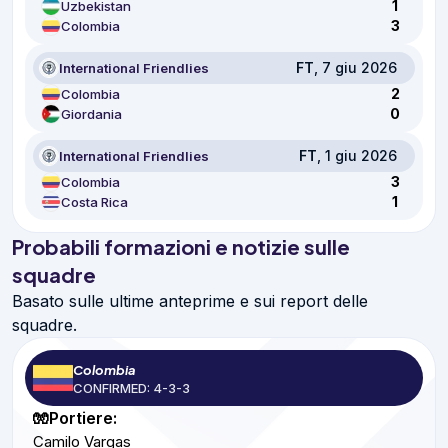
1
Uzbekistan
3
Colombia
FT
, 7 giu 2026
International Friendlies
2
Colombia
0
Giordania
FT
, 1 giu 2026
International Friendlies
3
Colombia
1
Costa Rica
Probabili formazioni e notizie sulle
squadre
Basato sulle ultime anteprime e sui report delle
squadre.
Colombia
CONFIRMED: 4-3-3
🧤Portiere:
Camilo Vargas