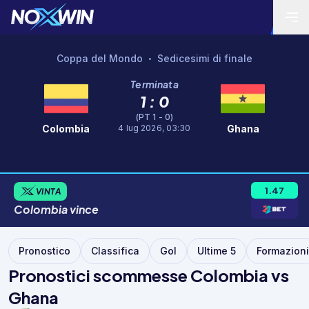
Coppa del Mondo
Sedicesimi di finale
•
Terminata
1 : 0
(PT 1 - 0)
4 lug 2026, 03:30
Colombia
Ghana
1.47
VINTA
Colombia
vince
Pronostico
Classifica
Gol
Ultime 5
Formazioni
Pronostici scommesse Colombia vs
Ghana