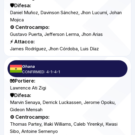
🛡️Difesa:
Daniel Muñoz, Davinson Sánchez, Jhon Lucumí, Johan
Mojica
⚙️ Centrocampo:
Gustavo Puerta, Jefferson Lerma, Jhon Arias
⚡ Attacco:
James Rodríguez, Jhon Córdoba, Luis Díaz
Ghana
CONFIRMED: 4-1-4-1
🧤Portiere:
Lawrence Ati Zigi
🛡️Difesa:
Marvin Senaya, Derrick Luckassen, Jerome Opoku,
Gideon Mensah
⚙️ Centrocampo:
Thomas Partey, Iñaki Williams, Caleb Yirenkyi, Kwasi
Sibo, Antoine Semenyo