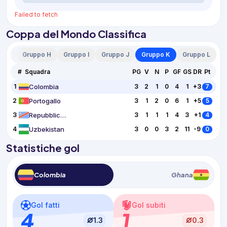
Failed to fetch
Coppa del Mondo Classifica
o G
Gruppo H
Gruppo I
Gruppo J
Gruppo K
Gruppo L
#
Squadra
PG
V
N
P
GF
GS
DR
Pt
Colombia
1
3
2
1
0
4
1
+3
7
Portogallo
2
3
1
2
0
6
1
+5
5
Repubblica Democratica del Congo
3
3
1
1
1
4
3
+1
4
Uzbekistan
4
3
0
0
3
2
11
-9
0
Statistiche gol
Colombia
Ghana
Gol fatti
Gol subiti
4
1
1.3
0.3