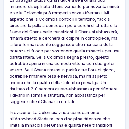
La battaglia tattica qui si riduce a se il Ghana può
rimanere disciplinato difensivamente per novanta minuti
e se la Colombia può romperli senza affrettarsi. Mi
aspetto che la Colombia controlli il territorio, faccia
circolare la palla a centrocampo e cerchi di sfruttare le
fasce del Ghana nelle transizioni. Il Ghana si abbasserà,
rimarrà stretto e cercherà di colpire in contropiede, ma
la loro forma recente suggerisce che mancano della
potenza di fuoco per sostenere quella minaccia per una
partita intera. Se la Colombia segna presto, questo
potrebbe aprirsi in una comoda vittoria con due gol di
scarto. Se il Ghana rimane in parità oltre l'ora di gioco,
potrebbe rimanere tesa e nervosa, ma mi aspetto
ancora che la qualità della Colombia prevalga. Un
risultato di 2-0 sembra giusto-abbastanza per riflettere
il divario in forma e struttura, non abbastanza per
suggerire che il Ghana sia crollato.
Previsione: La Colombia vince comodamente
all'Arrowhead Stadium, con disciplina difensiva che
limita la minaccia del Ghana e qualità nelle transizioni