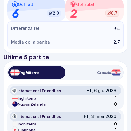
Gol fatti
Gol subiti
6
2
2.0
0.7
Differenza reti
+4
Media gol a partita
2.7
Ultime 5 partite
Inghilterra
Croazia
FT
, 6 giu 2026
International Friendlies
1
Inghilterra
0
Nuova Zelanda
FT
, 31 mar 2026
International Friendlies
0
Inghilterra
1
Giappone