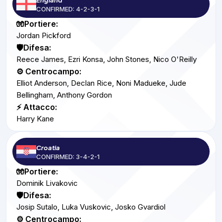
CONFIRMED: 4-2-3-1
🧤Portiere:
Jordan Pickford
🛡️Difesa:
Reece James, Ezri Konsa, John Stones, Nico O'Reilly
⚙️ Centrocampo:
Elliot Anderson, Declan Rice, Noni Madueke, Jude
Bellingham, Anthony Gordon
⚡ Attacco:
Harry Kane
Croatia
CONFIRMED: 3-4-2-1
🧤Portiere:
Dominik Livakovic
🛡️Difesa:
Josip Sutalo, Luka Vuskovic, Josko Gvardiol
⚙️ Centrocampo: