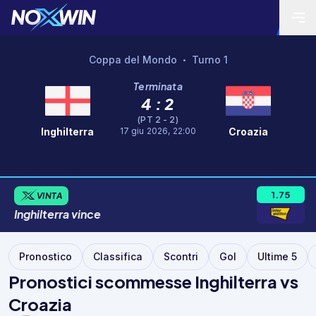
Coppa del Mondo
Turno 1
•
Terminata
4 : 2
(PT 2 - 2)
17 giu 2026, 22:00
Inghilterra
Croazia
1.75
VINTA
Inghilterra
vince
Pronostico
Classifica
Scontri
Gol
Ultime 5
Pronostici scommesse Inghilterra vs
Croazia