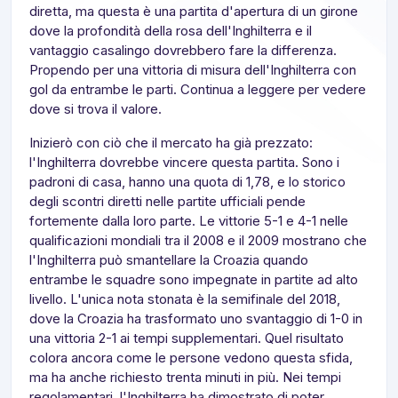
diretta, ma questa è una partita d'apertura di un girone
dove la profondità della rosa dell'Inghilterra e il
vantaggio casalingo dovrebbero fare la differenza.
Propendo per una vittoria di misura dell'Inghilterra con
gol da entrambe le parti. Continua a leggere per vedere
dove si trova il valore.
Inizierò con ciò che il mercato ha già prezzato:
l'Inghilterra dovrebbe vincere questa partita. Sono i
padroni di casa, hanno una quota di 1,78, e lo storico
degli scontri diretti nelle partite ufficiali pende
fortemente dalla loro parte. Le vittorie 5-1 e 4-1 nelle
qualificazioni mondiali tra il 2008 e il 2009 mostrano che
l'Inghilterra può smantellare la Croazia quando
entrambe le squadre sono impegnate in partite ad alto
livello. L'unica nota stonata è la semifinale del 2018,
dove la Croazia ha trasformato uno svantaggio di 1-0 in
una vittoria 2-1 ai tempi supplementari. Quel risultato
colora ancora come le persone vedono questa sfida,
ma ha anche richiesto trenta minuti in più. Nei tempi
regolamentari, l'Inghilterra ha dimostrato di poter