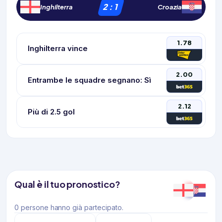
2
:
1
Inghilterra
Croazia
1.78
Inghilterra vince
2.00
Entrambe le squadre segnano: Sì
2.12
Più di 2.5 gol
Qual è il tuo pronostico?
0 persone hanno già partecipato.