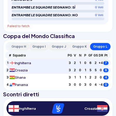
ENTRAMBE LE SQUADRE SEGNANO: SÌ
0
Voti
ENTRAMBE LE SQUADRE SEGNANO: NO
0
Voti
Failed to fetch
Coppa del Mondo Classifica
o G
Gruppo H
Gruppo I
Gruppo J
Gruppo K
Gruppo L
#
Squadra
PG
V
N
P
GF
GS
DR
Pt
Inghilterra
1
3
2
1
0
6
2
+4
7
Croazia
2
3
2
0
1
5
5
0
6
Ghana
3
3
1
1
1
2
2
0
4
Panama
4
3
0
0
3
0
4
-4
0
Scontri diretti
V
S
Inghilterra
Croazia