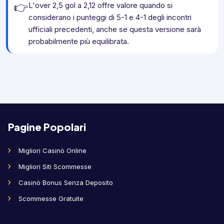
👉
L'over 2,5 gol a 2,12 offre valore quando si
considerano i punteggi di 5-1 e 4-1 degli incontri
ufficiali precedenti, anche se questa versione sarà
probabilmente più equilibrata.
Pagine Popolari
Migliori Casinò Online
Migliori Siti Scommesse
Casinò Bonus Senza Deposito
Scommesse Gratuite