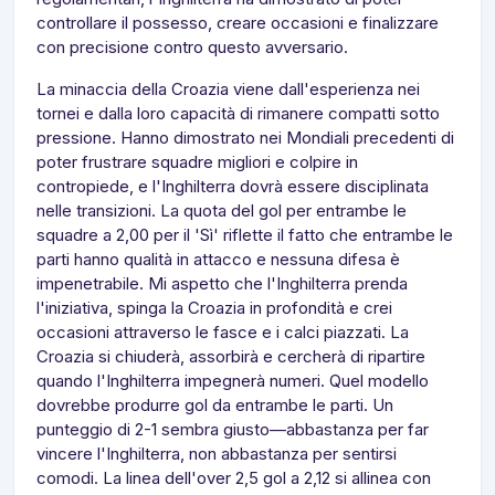
controllare il possesso, creare occasioni e finalizzare
con precisione contro questo avversario.
La minaccia della Croazia viene dall'esperienza nei
tornei e dalla loro capacità di rimanere compatti sotto
pressione. Hanno dimostrato nei Mondiali precedenti di
poter frustrare squadre migliori e colpire in
contropiede, e l'Inghilterra dovrà essere disciplinata
nelle transizioni. La quota del gol per entrambe le
squadre a 2,00 per il 'Sì' riflette il fatto che entrambe le
parti hanno qualità in attacco e nessuna difesa è
impenetrabile. Mi aspetto che l'Inghilterra prenda
l'iniziativa, spinga la Croazia in profondità e crei
occasioni attraverso le fasce e i calci piazzati. La
Croazia si chiuderà, assorbirà e cercherà di ripartire
quando l'Inghilterra impegnerà numeri. Quel modello
dovrebbe produrre gol da entrambe le parti. Un
punteggio di 2-1 sembra giusto—abbastanza per far
vincere l'Inghilterra, non abbastanza per sentirsi
comodi. La linea dell'over 2,5 gol a 2,12 si allinea con