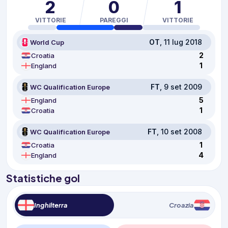
2
0
1
VITTORIE
PAREGGI
VITTORIE
OT
, 11 lug 2018
World Cup
2
Croatia
1
England
FT
, 9 set 2009
WC Qualification Europe
5
England
1
Croatia
FT
, 10 set 2008
WC Qualification Europe
1
Croatia
4
England
Statistiche gol
Inghilterra
Croazia