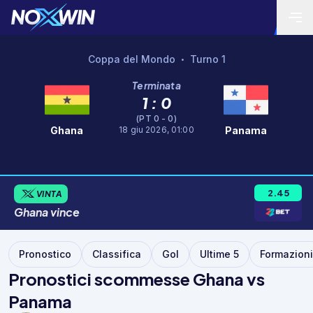
Coppa del Mondo
Turno 1
•
Terminata
1 : 0
(PT 0 - 0)
18 giu 2026, 01:00
Ghana
Panama
2.45
VINTA
Ghana
vince
Pronostico
Classifica
Gol
Ultime 5
Formazioni
Pronostici scommesse Ghana vs
Panama