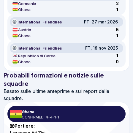
2
Germania
1
Ghana
FT
, 27 mar 2026
International Friendlies
5
Austria
1
Ghana
FT
, 18 nov 2025
International Friendlies
1
Repubblica di Corea
0
Ghana
Probabili formazioni e notizie sulle
squadre
Basato sulle ultime anteprime e sui report delle
squadre.
Ghana
CONFIRMED: 4-4-1-1
🧤Portiere:
Lawrence Ati Zigi