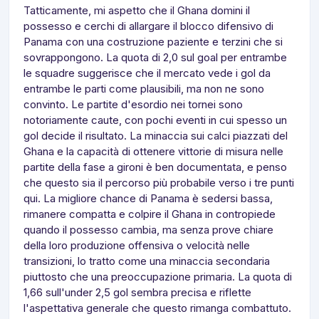
Tatticamente, mi aspetto che il Ghana domini il
possesso e cerchi di allargare il blocco difensivo di
Panama con una costruzione paziente e terzini che si
sovrappongono. La quota di 2,0 sul goal per entrambe
le squadre suggerisce che il mercato vede i gol da
entrambe le parti come plausibili, ma non ne sono
convinto. Le partite d'esordio nei tornei sono
notoriamente caute, con pochi eventi in cui spesso un
gol decide il risultato. La minaccia sui calci piazzati del
Ghana e la capacità di ottenere vittorie di misura nelle
partite della fase a gironi è ben documentata, e penso
che questo sia il percorso più probabile verso i tre punti
qui. La migliore chance di Panama è sedersi bassa,
rimanere compatta e colpire il Ghana in contropiede
quando il possesso cambia, ma senza prove chiare
della loro produzione offensiva o velocità nelle
transizioni, lo tratto come una minaccia secondaria
piuttosto che una preoccupazione primaria. La quota di
1,66 sull'under 2,5 gol sembra precisa e riflette
l'aspettativa generale che questo rimanga combattuto.