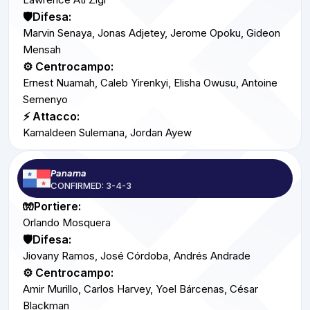
🛡️Difesa:
Marvin Senaya, Jonas Adjetey, Jerome Opoku, Gideon
Mensah
⚙️ Centrocampo:
Ernest Nuamah, Caleb Yirenkyi, Elisha Owusu, Antoine
Semenyo
⚡ Attacco:
Kamaldeen Sulemana, Jordan Ayew
Panama
CONFIRMED: 3-4-3
🧤Portiere:
Orlando Mosquera
🛡️Difesa:
Jiovany Ramos, José Córdoba, Andrés Andrade
⚙️ Centrocampo:
Amir Murillo, Carlos Harvey, Yoel Bárcenas, César
Blackman