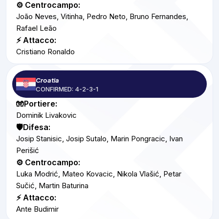
⚙️ Centrocampo:
João Neves, Vitinha, Pedro Neto, Bruno Fernandes,
Rafael Leão
⚡ Attacco:
Cristiano Ronaldo
Croatia
CONFIRMED: 4-2-3-1
🧤Portiere:
Dominik Livakovic
🛡️Difesa:
Josip Stanisic, Josip Sutalo, Marin Pongracic, Ivan
Perišić
⚙️ Centrocampo:
Luka Modrić, Mateo Kovacic, Nikola Vlašić, Petar
Sučić, Martin Baturina
⚡ Attacco:
Ante Budimir