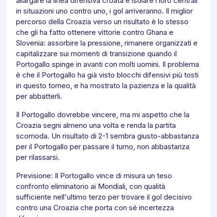
allargare la linea difensiva croata e isolare i loro centrali
in situazioni uno contro uno, i gol arriveranno. Il miglior
percorso della Croazia verso un risultato è lo stesso
che gli ha fatto ottenere vittorie contro Ghana e
Slovenia: assorbire la pressione, rimanere organizzati e
capitalizzare sui momenti di transizione quando il
Portogallo spinge in avanti con molti uomini. Il problema
è che il Portogallo ha già visto blocchi difensivi più tosti
in questo torneo, e ha mostrato la pazienza e la qualità
per abbatterli.
Il Portogallo dovrebbe vincere, ma mi aspetto che la
Croazia segni almeno una volta e renda la partita
scomoda. Un risultato di 2-1 sembra giusto-abbastanza
per il Portogallo per passare il turno, non abbastanza
per rilassarsi.
Previsione: Il Portogallo vince di misura un teso
confronto eliminatorio ai Mondiali, con qualità
sufficiente nell'ultimo terzo per trovare il gol decisivo
contro una Croazia che porta con sé incertezza