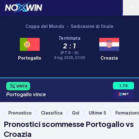
Coppa del Mondo
Sedicesimi di finale
•
Terminata
2 : 1
(PT 0 - 0)
3 lug 2026, 01:00
Portogallo
Croazia
1.75
VINTA
Portogallo
vince
Pronostico
Classifica
Gol
Ultime 5
Formazioni
Pronostici scommesse Portogallo vs
Croazia