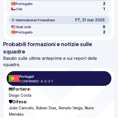
2
Portogallo
1
Cile
FT
, 31 mar 2026
International Friendlies
0
Stati Uniti
2
Portogallo
Probabili formazioni e notizie sulle
squadre
Basato sulle ultime anteprime e sui report delle
squadre.
Portugal
CONFIRMED: 4-2-3-1
🧤Portiere:
Diogo Costa
🛡️Difesa:
João Cancelo, Rúben Dias, Renato Veiga, Nuno
Mendes