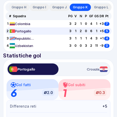
o G
Gruppo H
Gruppo I
Gruppo J
Gruppo K
Gruppo L
#
Squadra
PG
V
N
P
GF
GS
DR
Pt
Colombia
1
3
2
1
0
4
1
+3
7
Portogallo
2
3
1
2
0
6
1
+5
5
Repubblica Democratica del Congo
3
3
1
1
1
4
3
+1
4
Uzbekistan
4
3
0
0
3
2
11
-9
0
Statistiche gol
Portogallo
Croazia
Gol fatti
Gol subiti
6
1
2.0
0.3
Differenza reti
+5