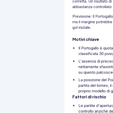
corretta. Un risultato 
abbastanza controllato da
Previsione: Il Portogal
ma il margine potrebbe 
gol iniziale.
Motivi chiave
Il Portogallo è quot
classificata 30 posi
L'assenza di precede
nettamente sfavorito
su questo palcosce
La posizione del Po
partita del torneo, 
proprio modello di g
Fattori di rischio
Le partite d'apertur
controllo anziché de