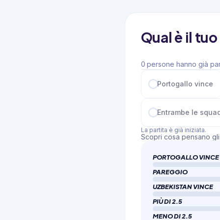
Qual è il tu
0 persone hanno già par
Portogallo vince
Entrambe le squad
La partita è già iniziata.
Scopri cosa pensano gli a
PORTOGALLO VINCE
PAREGGIO
UZBEKISTAN VINCE
PIÙ DI 2.5
MENO DI 2.5