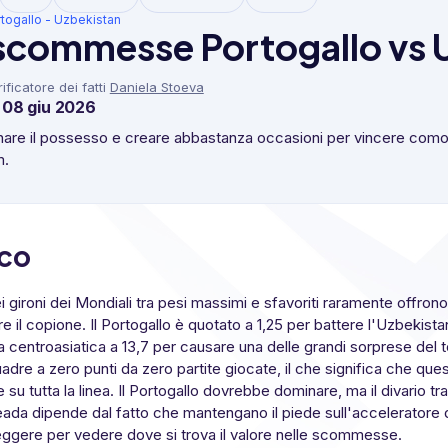
togallo - Uzbekistan
 scommesse Portogallo vs 
ificatore dei fatti
Daniela Stoeva
08 giu 2026
inare il possesso e creare abbastanza occasioni per vincere co
m.
ico
i gironi dei Mondiali tra pesi massimi e sfavoriti raramente offrono
 il copione. Il Portogallo è quotato a 1,25 per battere l'Uzbekista
 centroasiatica a 13,7 per causare una delle grandi sorprese del t
re a zero punti da zero partite giocate, il che significa che quest
u tutta la linea. Il Portogallo dovrebbe dominare, ma il divario tra 
ada dipende dal fatto che mantengano il piede sull'acceleratore 
eggere per vedere dove si trova il valore nelle scommesse.