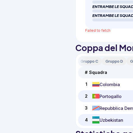
ENTRAMBE LE SQUAD
ENTRAMBE LE SQUA
Failed to fetch
Coppa del Mon
Gruppo A
Gruppo B
Gruppo C
Gruppo D
G
#
Squadra
Colombia
1
Portogallo
2
Repubblica Dem
3
Uzbekistan
4