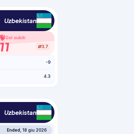
Uzbekistan
Gol subiti
11
3.7
-9
4.3
Uzbekistan
Ended
, 18 giu 2026