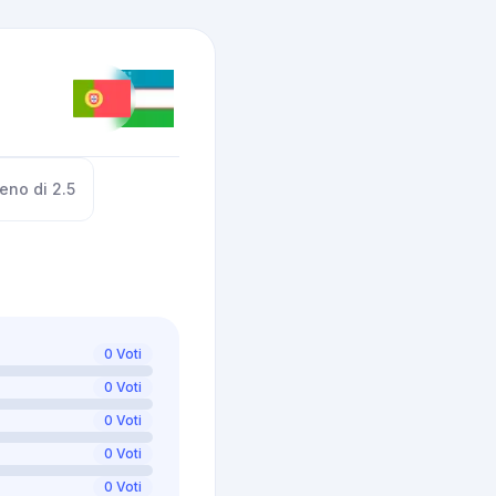
eno di 2.5
0
Voti
0
Voti
0
Voti
0
Voti
0
Voti