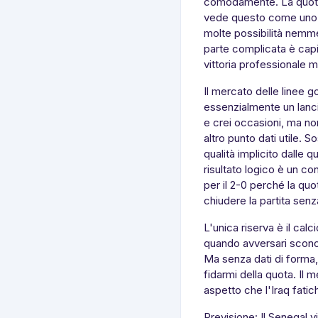
comodamente. La quota di
vede questo come uno sc
molte possibilità nemme
parte complicata è capi
vittoria professionale m
Il mercato delle linee g
essenzialmente un lanci
e crei occasioni, ma no
altro punto dati utile. S
qualità implicito dalle q
risultato logico è un co
per il 2-0 perché la q
chiudere la partita senz
L'unica riserva è il cal
quando avversari sconosc
Ma senza dati di forma, 
fidarmi della quota. Il 
aspetto che l'Iraq fatic
Previsione: Il Senegal v