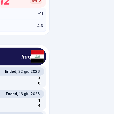
12
4.0
-11
4.3
Iraq
Ended
, 22 giu 2026
3
0
Ended
, 16 giu 2026
1
4