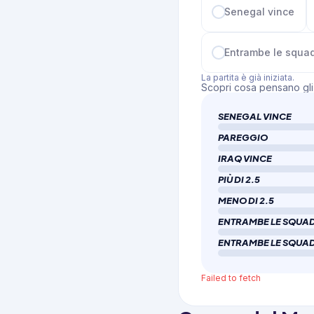
Senegal vince
Entrambe le squad
La partita è già iniziata.
Scopri cosa pensano gli a
SENEGAL VINCE
PAREGGIO
IRAQ VINCE
PIÙ DI 2.5
MENO DI 2.5
ENTRAMBE LE SQUAD
ENTRAMBE LE SQUA
Failed to fetch