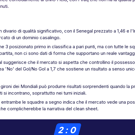
nuti.
divario di qualità significativo, con il Senegal prezzato a 1,46 e l'Ir
rcato di un dominio casalingo.
one 3 posizionato primo in classifica a pari punti, ma con tutte le
artita, non ci sono dati di forma che supportano un reale vantagg
 suggerisce che il mercato si aspetta che controllino il possesso
nea 'No' del Gol/No Gol a 1,7 che sostiene un risultato a senso unic
 a gironi dei Mondiali può produrre risultati sorprendenti quando la 
si incontrano, soprattutto nei turni iniziali.
 entrambe le squadre a segno indica che il mercato vede una possi
il che complicherebbe la narrativa del clean sheet.
2
:
0