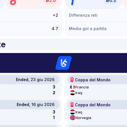
6
1
2.0
0.3
+2
Differenza reti
4.7
Media gol a partita
te
V
S
Ended
, 23 giu 2026
Coppa del Mondo
3
Francia
2
Iraq
Ended
, 16 giu 2026
Coppa del Mondo
3
Iraq
1
Norvegia